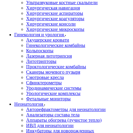
Ультразвуковые костные скальпели
Хирургическая навигация
Хирургические аспираторы
Хирургические коагуляторы
Хирургические консоли
Хирургические микроскопы
Гинекология и урология
Акушерские кровати
Гинекологические комбайны
Кольпоскопы
Лазерная литотрипсия
Литотрипторы
Проктологические комбайны
Сканеры мочевого пузыря
Смотровые кресла
Сфинктерометры
Уродинамические системы
Урологические комплексы
Фетальные мониторы
Неонатология
Авторефрактометры для неонатологии
Анализаторы состава тела
Аппараты обогрева (лучистое тепло)
ИВЛ для неонатологии
Инкубаторы для новорожденных