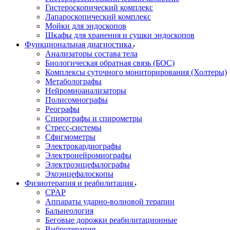
Гистероскопический комплекс
Лапароскопический комплекс
Мойки для эндоскопов
Шкафы для хранения и сушки эндоскопов
Функциональная диагностика
Анализаторы состава тела
Биологическая обратная связь (БОС)
Комплексы суточного мониторирования (Холтеры)
Метаболографы
Нейромиоанализаторы
Полисомнографы
Реографы
Спирографы и спирометры
Стресс-системы
Сфигмометры
Электрокардиографы
Электронейромиографы
Электроэнцефалографы
Эхоэнцефалоскопы
Физиотерапия и реабилитация
CPAP
Аппараты ударно-волновой терапии
Бальнеология
Беговые дорожки реабилитационные
Вибротерапия