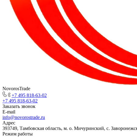
NovorosTrade
+7 495 818-63-02
+7 495 818-63-02
Заказать звонок
E-mail
info@novorostrade.ru
Адрес
393749, Тамбовская область, м. о. Мичуринский, с. Заворонежск
Режим работы