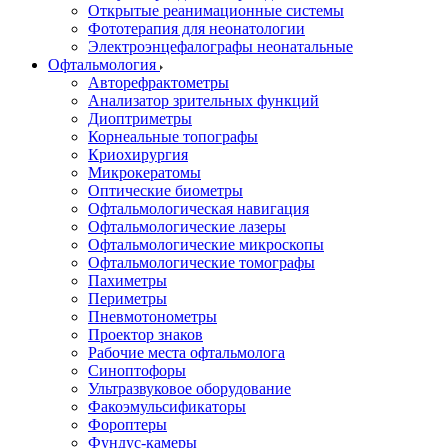
Открытые реанимационные системы
Фототерапия для неонатологии
Электроэнцефалографы неонатальные
Офтальмология
Авторефрактометры
Анализатор зрительных функций
Диоптриметры
Корнеальные топографы
Криохирургия
Микрокератомы
Оптические биометры
Офтальмологическая навигация
Офтальмологические лазеры
Офтальмологические микроскопы
Офтальмологические томографы
Пахиметры
Периметры
Пневмотонометры
Проектор знаков
Рабочие места офтальмолога
Синоптофоры
Ультразвуковое оборудование
Факоэмульсификаторы
Фороптеры
Фундус-камеры