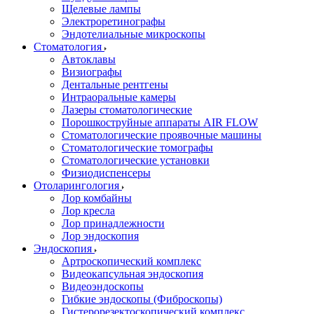
Щелевые лампы
Электроретинографы
Эндотелиальные микроскопы
Стоматология
Автоклавы
Визиографы
Дентальные рентгены
Интраоральные камеры
Лазеры стоматологические
Порошкоструйные аппараты AIR FLOW
Стоматологические проявочные машины
Стоматологические томографы
Стоматологические установки
Физиодиспенсеры
Отоларингология
Лор комбайны
Лор кресла
Лор принадлежности
Лор эндоскопия
Эндоскопия
Артроскопический комплекс
Видеокапсульная эндоскопия
Видеоэндоскопы
Гибкие эндоскопы (Фиброcкопы)
Гистерорезектоскопический комплекс