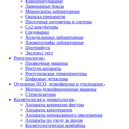
Криооборудование
Ламинарные боксы
Микроскопы лабораторные
Окраска препаратов
Проточные цитометры и сортеры
Со2 инкубаторы
Средоварки
Холодильники лабораторные
Хроматографы лабораторные
Центрифуги
Экспресс тест
Рентгенология
Проявочные машины
Рентген-аппараты
Рентгеновские термопринтеры
Цифровые детекторы
Отделение ЦСО, дезинфекции и утилизации
Моечно-дезинфекционные машины
Стерилизаторы
Косметология и дерматология
Аппараты коррекции фигуры
Аппараты криотерапии
Аппараты неинвазивного омоложения
Аппараты по уходу за лицом
Косметологические комбайны