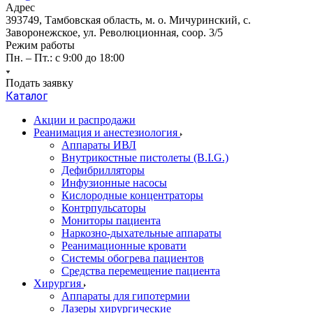
Адрес
393749, Тамбовская область, м. о. Мичуринский, с.
Заворонежское, ул. Революционная, соор. 3/5
Режим работы
Пн. – Пт.: с 9:00 до 18:00
Подать заявку
Каталог
Акции и распродажи
Реанимация и анестезиология
Аппараты ИВЛ
Внутрикостные пистолеты (B.I.G.)
Дефибрилляторы
Инфузионные насосы
Кислородные концентраторы
Контрпульсаторы
Мониторы пациента
Наркозно-дыхательные аппараты
Реанимационные кровати
Системы обогрева пациентов
Средства перемещение пациента
Хирургия
Аппараты для гипотермии
Лазеры хирургические