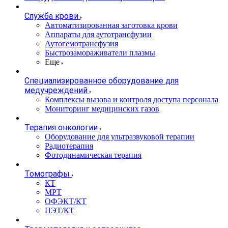
Служба крови
Автоматизированная заготовка крови
Аппараты для аутотрансфузии
Аутогемотрансфузия
Быстрозамораживатели плазмы
Еще
Специализированное оборудование для
медучреждений
Комплексы вызова и контроля доступа персонала
Мониторинг медицинских газов
Терапия онкологии
Оборудование для ультразвуковой терапии
Радиотерапия
Фотодинамическая терапия
Томографы
КТ
МРТ
ОФЭКТ/КТ
ПЭТ/КТ