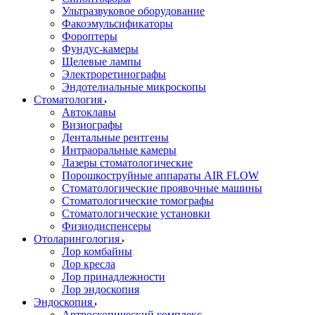
Ультразвуковое оборудование
Факоэмульсификаторы
Фороптеры
Фундус-камеры
Щелевые лампы
Электроретинографы
Эндотелиальные микроскопы
Стоматология
Автоклавы
Визиографы
Дентальные рентгены
Интраоральные камеры
Лазеры стоматологические
Порошкоструйные аппараты AIR FLOW
Стоматологические проявочные машины
Стоматологические томографы
Стоматологические установки
Физиодиспенсеры
Отоларингология
Лор комбайны
Лор кресла
Лор принадлежности
Лор эндоскопия
Эндоскопия
Артроскопический комплекс