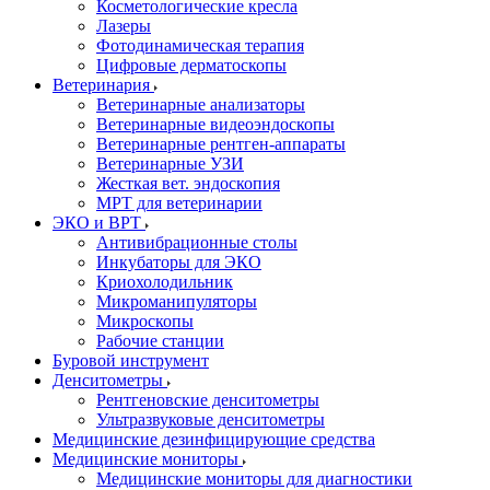
Косметологические кресла
Лазеры
Фотодинамическая терапия
Цифровые дерматоскопы
Ветеринария
Ветеринарные анализаторы
Ветеринарные видеоэндоскопы
Ветеринарные рентген-аппараты
Ветеринарные УЗИ
Жесткая вет. эндоскопия
МРТ для ветеринарии
ЭКО и ВРТ
Антивибрационные столы
Инкубаторы для ЭКО
Криохолодильник
Микроманипуляторы
Микроскопы
Рабочие станции
Буровой инструмент
Денситометры
Рентгеновские денситометры
Ультразвуковые денситометры
Медицинские дезинфицирующие средства
Медицинские мониторы
Медицинские мониторы для диагностики