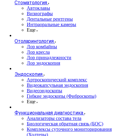
Стоматология
Автоклавы
Визиографы
Дентальные рентгены
Интраоральные камеры
Еще
Отоларингология
Лор комбайны
Лор кресла
Лор принадлежности
Лор эндоскопия
Эндоскопия
Артроскопический комплекс
Видеокапсульная эндоскопия
Видеоэндоскопы
Гибкие эндоскопы (Фиброcкопы)
Еще
Функциональная диагностика
Анализаторы состава тела
Биологическая обратная связь (БОС)
Комплексы суточного мониторирования
(Холтеры)