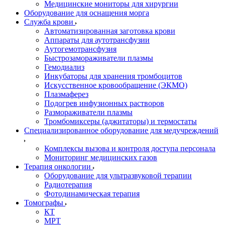
Медицинские мониторы для хирургии
Оборудование для оснащения морга
Служба крови
Автоматизированная заготовка крови
Аппараты для аутотрансфузии
Аутогемотрансфузия
Быстрозамораживатели плазмы
Гемодиализ
Инкубаторы для хранения тромбоцитов
Искусственное кровообращение (ЭКМО)
Плазмаферез
Подогрев инфузионных растворов
Размораживатели плазмы
Тромбомиксеры (аджитаторы) и термостаты
Специализированное оборудование для медучреждений
Комплексы вызова и контроля доступа персонала
Мониторинг медицинских газов
Терапия онкологии
Оборудование для ультразвуковой терапии
Радиотерапия
Фотодинамическая терапия
Томографы
КТ
МРТ