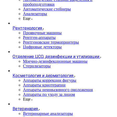
пробоподготовки
Автоматические стейнеры
Анализаторы
Еще
Рентгенология
Проявочные машины
Рентген-аппараты
Рентгеновские термопринтеры
Цифровые детекторы
Отделение ЦСО, дезинфекции и утилизации
Моечно-дезинфекционные машины
Стерилизаторы
Косметология и дерматология
Аппараты коррекции фигуры
Аппараты криотерапии
Аппараты неинвазивного омоложения
Аппараты по уходу за лицом
Еще
Ветеринария
Ветеринарные анализаторы