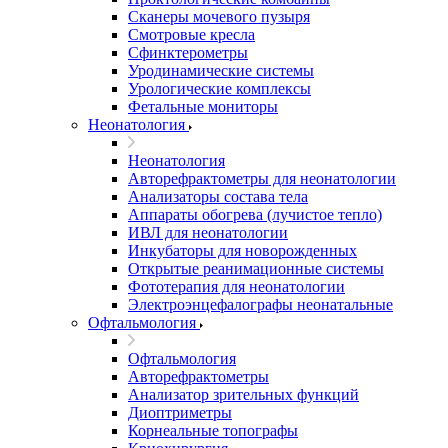
Сканеры мочевого пузыря
Смотровые кресла
Сфинктерометры
Уродинамические системы
Урологические комплексы
Фетальные мониторы
Неонатология
Неонатология
Авторефрактометры для неонатологии
Анализаторы состава тела
Аппараты обогрева (лучистое тепло)
ИВЛ для неонатологии
Инкубаторы для новорожденных
Открытые реанимационные системы
Фототерапия для неонатологии
Электроэнцефалографы неонатальные
Офтальмология
Офтальмология
Авторефрактометры
Анализатор зрительных функций
Диоптриметры
Корнеальные топографы