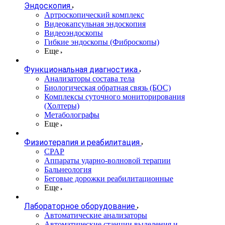
Эндоскопия
Артроскопический комплекс
Видеокапсульная эндоскопия
Видеоэндоскопы
Гибкие эндоскопы (Фиброcкопы)
Еще
Функциональная диагностика
Анализаторы состава тела
Биологическая обратная связь (БОС)
Комплексы суточного мониторирования
(Холтеры)
Метаболографы
Еще
Физиотерапия и реабилитация
CPAP
Аппараты ударно-волновой терапии
Бальнеология
Беговые дорожки реабилитационные
Еще
Лабораторное оборудование
Автоматические анализаторы
Автоматические станции выделения и