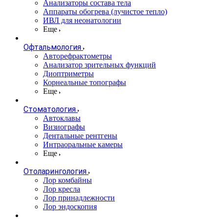
Анализаторы состава тела
Аппараты обогрева (лучистое тепло)
ИВЛ для неонатологии
Еще
Офтальмология
Авторефрактометры
Анализатор зрительных функций
Диоптриметры
Корнеальные топографы
Еще
Стоматология
Автоклавы
Визиографы
Дентальные рентгены
Интраоральные камеры
Еще
Отоларингология
Лор комбайны
Лор кресла
Лор принадлежности
Лор эндоскопия