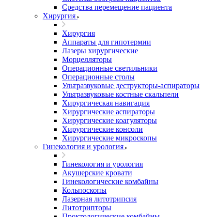
Средства перемещение пациента
Хирургия
Хирургия
Аппараты для гипотермии
Лазеры хирургические
Морцелляторы
Операционные светильники
Операционные столы
Ультразвуковые деструкторы-аспираторы
Ультразвуковые костные скальпели
Хирургическая навигация
Хирургические аспираторы
Хирургические коагуляторы
Хирургические консоли
Хирургические микроскопы
Гинекология и урология
Гинекология и урология
Акушерские кровати
Гинекологические комбайны
Кольпоскопы
Лазерная литотрипсия
Литотрипторы
Проктологические комбайны