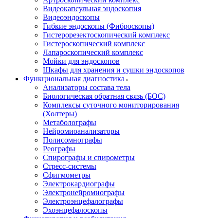
Видеокапсульная эндоскопия
Видеоэндоскопы
Гибкие эндоскопы (Фиброcкопы)
Гистерорезектоскопический комплекс
Гистероскопический комплекс
Лапароскопический комплекс
Мойки для эндоскопов
Шкафы для хранения и сушки эндоскопов
Функциональная диагностика
Анализаторы состава тела
Биологическая обратная связь (БОС)
Комплексы суточного мониторирования
(Холтеры)
Метаболографы
Нейромиоанализаторы
Полисомнографы
Реографы
Спирографы и спирометры
Стресс-системы
Сфигмометры
Электрокардиографы
Электронейромиографы
Электроэнцефалографы
Эхоэнцефалоскопы