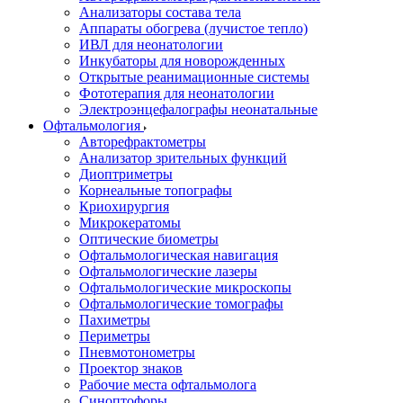
Анализаторы состава тела
Аппараты обогрева (лучистое тепло)
ИВЛ для неонатологии
Инкубаторы для новорожденных
Открытые реанимационные системы
Фототерапия для неонатологии
Электроэнцефалографы неонатальные
Офтальмология
Авторефрактометры
Анализатор зрительных функций
Диоптриметры
Корнеальные топографы
Криохирургия
Микрокератомы
Оптические биометры
Офтальмологическая навигация
Офтальмологические лазеры
Офтальмологические микроскопы
Офтальмологические томографы
Пахиметры
Периметры
Пневмотонометры
Проектор знаков
Рабочие места офтальмолога
Синоптофоры