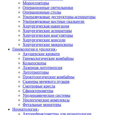
Морцелляторы
Операционные светильники
Операционные столы
Ультразвуковые деструкторы-аспираторы
Ультразвуковые костные скальпели
Хирургическая навигация
Хирургические аспираторы
Хирургические коагуляторы
Хирургические консоли
Хирургические микроскопы
Гинекология и урология
Акушерские кровати
Гинекологические комбайны
Кольпоскопы
Лазерная литотрипсия
Литотрипторы
Проктологические комбайны
Сканеры мочевого пузыря
Смотровые кресла
Сфинктерометры
Уродинамические системы
Урологические комплексы
Фетальные мониторы
Неонатология
Авторефрактометры для неонатологии