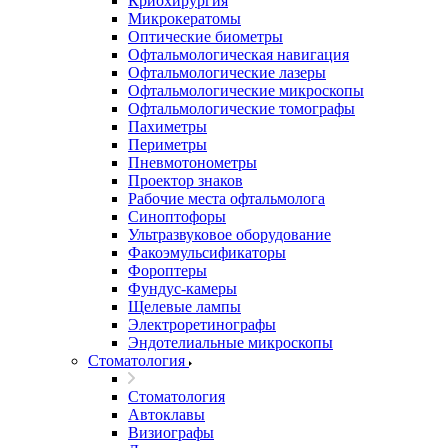
Криохирургия
Микрокератомы
Оптические биометры
Офтальмологическая навигация
Офтальмологические лазеры
Офтальмологические микроскопы
Офтальмологические томографы
Пахиметры
Периметры
Пневмотонометры
Проектор знаков
Рабочие места офтальмолога
Синоптофоры
Ультразвуковое оборудование
Факоэмульсификаторы
Фороптеры
Фундус-камеры
Щелевые лампы
Электроретинографы
Эндотелиальные микроскопы
Стоматология
Стоматология
Автоклавы
Визиографы