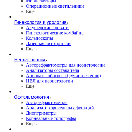
Морцелляторы
Операционные светильники
Еще
Гинекология и урология
Акушерские кровати
Гинекологические комбайны
Кольпоскопы
Лазерная литотрипсия
Еще
Неонатология
Авторефрактометры для неонатологии
Анализаторы состава тела
Аппараты обогрева (лучистое тепло)
ИВЛ для неонатологии
Еще
Офтальмология
Авторефрактометры
Анализатор зрительных функций
Диоптриметры
Корнеальные топографы
Еще