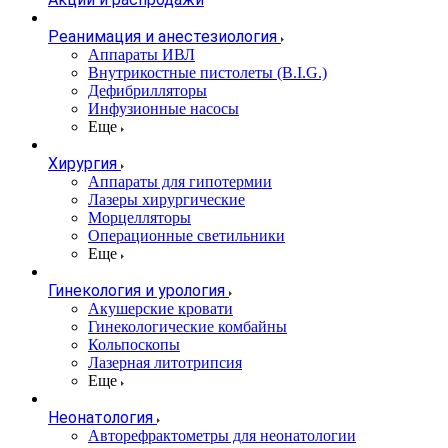
Реанимация и анестезиология
Аппараты ИВЛ
Внутрикостные пистолеты (B.I.G.)
Дефибрилляторы
Инфузионные насосы
Еще
Хирургия
Аппараты для гипотермии
Лазеры хирургические
Морцелляторы
Операционные светильники
Еще
Гинекология и урология
Акушерские кровати
Гинекологические комбайны
Кольпоскопы
Лазерная литотрипсия
Еще
Неонатология
Авторефрактометры для неонатологии