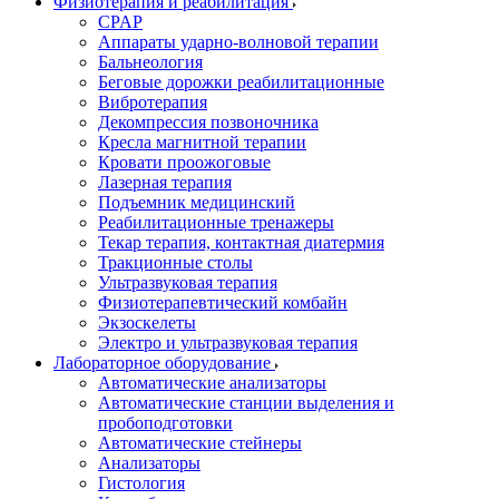
Физиотерапия и реабилитация
CPAP
Аппараты ударно-волновой терапии
Бальнеология
Беговые дорожки реабилитационные
Вибротерапия
Декомпрессия позвоночника
Кресла магнитной терапии
Кровати проожоговые
Лазерная терапия
Подъемник медицинский
Реабилитационные тренажеры
Текар терапия, контактная диатермия
Тракционные столы
Ультразвуковая терапия
Физиотерапевтический комбайн
Экзоскелеты
Электро и ультразвуковая терапия
Лабораторное оборудование
Автоматические анализаторы
Автоматические станции выделения и
пробоподготовки
Автоматические стейнеры
Анализаторы
Гистология