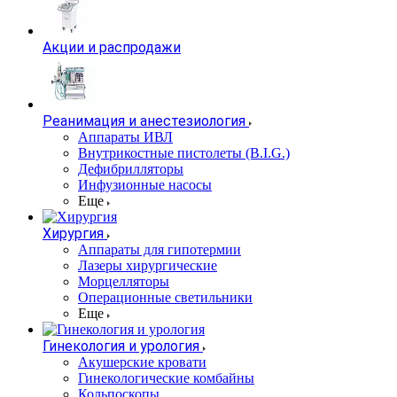
Акции и распродажи
Реанимация и анестезиология
Аппараты ИВЛ
Внутрикостные пистолеты (B.I.G.)
Дефибрилляторы
Инфузионные насосы
Еще
Хирургия
Аппараты для гипотермии
Лазеры хирургические
Морцелляторы
Операционные светильники
Еще
Гинекология и урология
Акушерские кровати
Гинекологические комбайны
Кольпоскопы