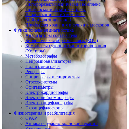
Гистерорезектоскопический комплекс
Гистероскопический комплекс
Лапароскопический комплекс
Мойки для эндоскопов
Шкафы для хранения и сушки эндоскопов
Функциональная диагностика
Анализаторы состава тела
Биологическая обратная связь (БОС)
Комплексы суточного мониторирования
(Холтеры)
Метаболографы
Нейромиоанализаторы
Полисомнографы
Реографы
Спирографы и спирометры
Стресс-системы
Сфигмометры
Электрокардиографы
Электронейромиографы
Электроэнцефалографы
Эхоэнцефалоскопы
Физиотерапия и реабилитация
CPAP
Аппараты ударно-волновой терапии
Бальнеология