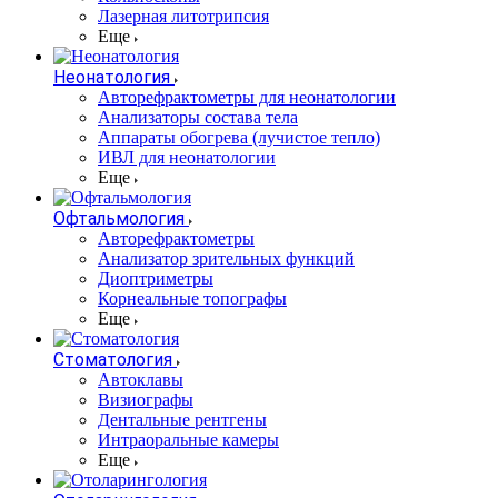
Лазерная литотрипсия
Еще
Неонатология
Авторефрактометры для неонатологии
Анализаторы состава тела
Аппараты обогрева (лучистое тепло)
ИВЛ для неонатологии
Еще
Офтальмология
Авторефрактометры
Анализатор зрительных функций
Диоптриметры
Корнеальные топографы
Еще
Стоматология
Автоклавы
Визиографы
Дентальные рентгены
Интраоральные камеры
Еще