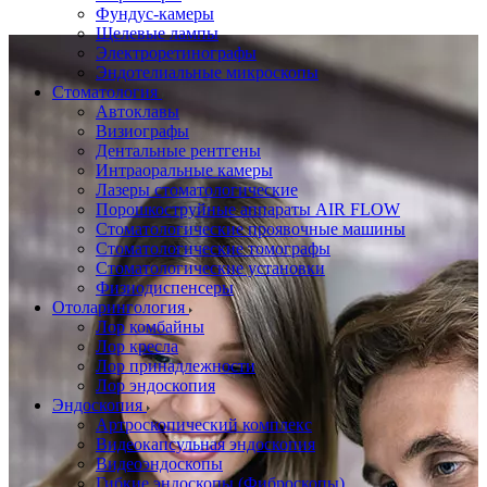
Фундус-камеры
Щелевые лампы
Электроретинографы
Эндотелиальные микроскопы
Стоматология
Автоклавы
Визиографы
Дентальные рентгены
Интраоральные камеры
Лазеры стоматологические
Порошкоструйные аппараты AIR FLOW
Стоматологические проявочные машины
Стоматологические томографы
Стоматологические установки
Физиодиспенсеры
Отоларингология
Лор комбайны
Лор кресла
Лор принадлежности
Лор эндоскопия
Эндоскопия
Артроскопический комплекс
Видеокапсульная эндоскопия
Видеоэндоскопы
Гибкие эндоскопы (Фиброcкопы)