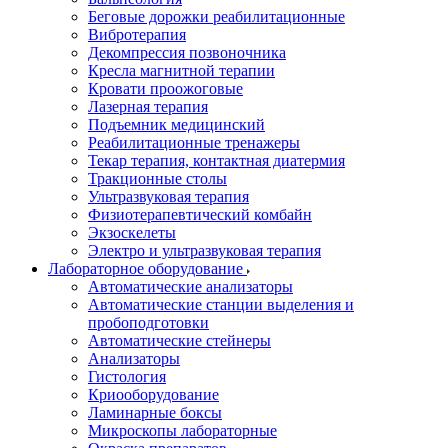
Беговые дорожки реабилитационные
Вибротерапия
Декомпрессия позвоночника
Кресла магнитной терапии
Кровати проожоговые
Лазерная терапия
Подъемник медицинский
Реабилитационные тренажеры
Текар терапия, контактная диатермия
Тракционные столы
Ультразвуковая терапия
Физиотерапевтический комбайн
Экзоскелеты
Электро и ультразвуковая терапия
Лабораторное оборудование
Автоматические анализаторы
Автоматические станции выделения и
пробоподготовки
Автоматические стейнеры
Анализаторы
Гистология
Криооборудование
Ламинарные боксы
Микроскопы лабораторные