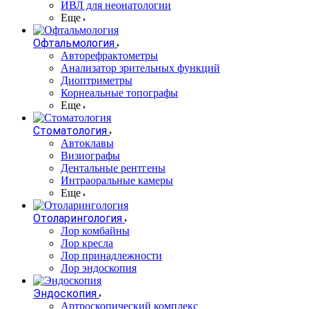
ИВЛ для неонатологии
Еще
Офтальмология
Авторефрактометры
Анализатор зрительных функций
Диоптриметры
Корнеальные топографы
Еще
Стоматология
Автоклавы
Визиографы
Дентальные рентгены
Интраоральные камеры
Еще
Отоларингология
Лор комбайны
Лор кресла
Лор принадлежности
Лор эндоскопия
Эндоскопия
Артроскопический комплекс