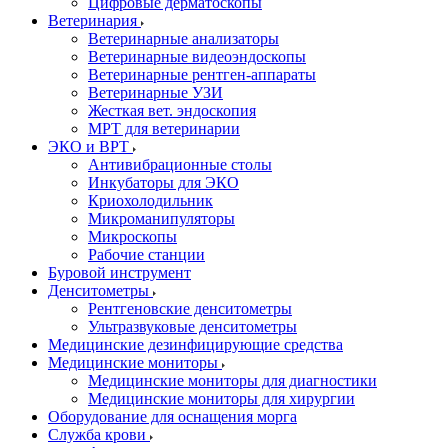
Цифровые дерматоскопы
Ветеринария
Ветеринарные анализаторы
Ветеринарные видеоэндоскопы
Ветеринарные рентген-аппараты
Ветеринарные УЗИ
Жесткая вет. эндоскопия
МРТ для ветеринарии
ЭКО и ВРТ
Антивибрационные столы
Инкубаторы для ЭКО
Криохолодильник
Микроманипуляторы
Микроскопы
Рабочие станции
Буровой инструмент
Денситометры
Рентгеновские денситометры
Ультразвуковые денситометры
Медицинские дезинфицирующие средства
Медицинские мониторы
Медицинские мониторы для диагностики
Медицинские мониторы для хирургии
Оборудование для оснащения морга
Служба крови