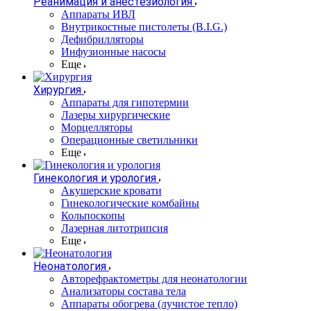
Реанимация и анестезиология
Аппараты ИВЛ
Внутрикостные пистолеты (B.I.G.)
Дефибрилляторы
Инфузионные насосы
Еще
Хирургия
Аппараты для гипотермии
Лазеры хирургические
Морцелляторы
Операционные светильники
Еще
Гинекология и урология
Акушерские кровати
Гинекологические комбайны
Кольпоскопы
Лазерная литотрипсия
Еще
Неонатология
Авторефрактометры для неонатологии
Анализаторы состава тела
Аппараты обогрева (лучистое тепло)