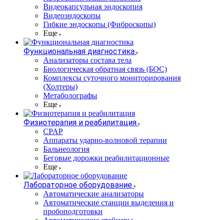
Видеокапсульная эндоскопия
Видеоэндоскопы
Гибкие эндоскопы (Фиброcкопы)
Еще
Функциональная диагностика
Анализаторы состава тела
Биологическая обратная связь (БОС)
Комплексы суточного мониторирования
(Холтеры)
Метаболографы
Еще
Физиотерапия и реабилитация
CPAP
Аппараты ударно-волновой терапии
Бальнеология
Беговые дорожки реабилитационные
Еще
Лабораторное оборудование
Автоматические анализаторы
Автоматические станции выделения и
пробоподготовки