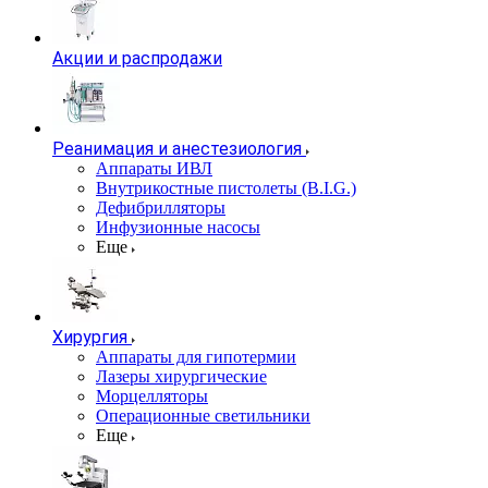
Акции и распродажи
Реанимация и анестезиология
Аппараты ИВЛ
Внутрикостные пистолеты (B.I.G.)
Дефибрилляторы
Инфузионные насосы
Еще
Хирургия
Аппараты для гипотермии
Лазеры хирургические
Морцелляторы
Операционные светильники
Еще