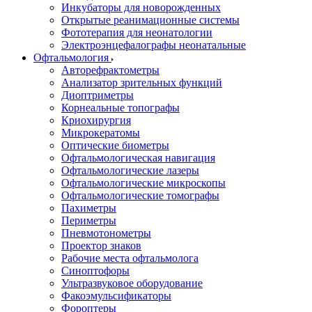
Инкубаторы для новорожденных
Открытые реанимационные системы
Фототерапия для неонатологии
Электроэнцефалографы неонатальные
Офтальмология
Авторефрактометры
Анализатор зрительных функций
Диоптриметры
Корнеальные топографы
Криохирургия
Микрокератомы
Оптические биометры
Офтальмологическая навигация
Офтальмологические лазеры
Офтальмологические микроскопы
Офтальмологические томографы
Пахиметры
Периметры
Пневмотонометры
Проектор знаков
Рабочие места офтальмолога
Синоптофоры
Ультразвуковое оборудование
Факоэмульсификаторы
Фороптеры