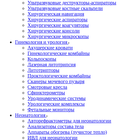
Ультразвуковые деструкторы-аспираторы
Ультразвуковые костные скальпели
Хирургическая навигация
Хирургические аспираторы
Хирургические коагуляторы
Хирургические консоли
Хирургические микроскопы
Гинекология и урология
Акушерские кровати
Гинекологические комбайны
Кольпоскопы
Лазерная литотрипсия
Литотрипторы
Проктологические комбайны
Сканеры мочевого пузыря
Смотровые кресла
Сфинктерометры
Уродинамические системы
Урологические комплексы
Фетальные мониторы
Неонатология
Авторефрактометры для неонатологии
Анализаторы состава тела
Аппараты обогрева (лучистое тепло)
ИВЛ для неонатологии