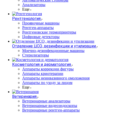
Автоматические стейнеры
Анализаторы
Еще
Рентгенология
Проявочные машины
Рентген-аппараты
Рентгеновские термопринтеры
Цифровые детекторы
Отделение ЦСО, дезинфекции и утилизации
Моечно-дезинфекционные машины
Стерилизаторы
Косметология и дерматология
Аппараты коррекции фигуры
Аппараты криотерапии
Аппараты неинвазивного омоложения
Аппараты по уходу за лицом
Еще
Ветеринария
Ветеринарные анализаторы
Ветеринарные видеоэндоскопы
Ветеринарные рентген-аппараты