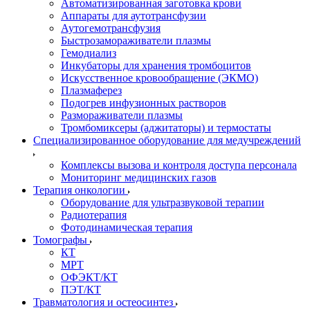
Автоматизированная заготовка крови
Аппараты для аутотрансфузии
Аутогемотрансфузия
Быстрозамораживатели плазмы
Гемодиализ
Инкубаторы для хранения тромбоцитов
Искусственное кровообращение (ЭКМО)
Плазмаферез
Подогрев инфузионных растворов
Размораживатели плазмы
Тромбомиксеры (аджитаторы) и термостаты
Специализированное оборудование для медучреждений
Комплексы вызова и контроля доступа персонала
Мониторинг медицинских газов
Терапия онкологии
Оборудование для ультразвуковой терапии
Радиотерапия
Фотодинамическая терапия
Томографы
КТ
МРТ
ОФЭКТ/КТ
ПЭТ/КТ
Травматология и остеосинтез