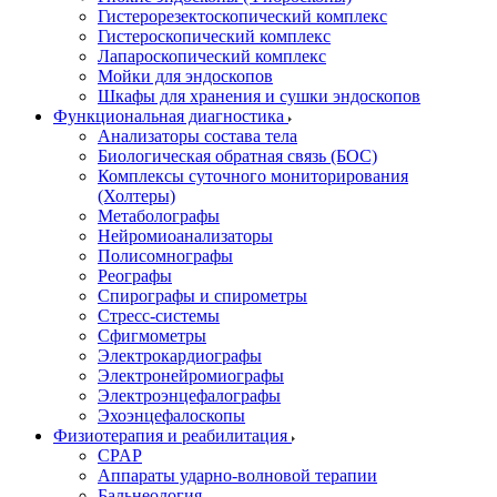
Гистерорезектоскопический комплекс
Гистероскопический комплекс
Лапароскопический комплекс
Мойки для эндоскопов
Шкафы для хранения и сушки эндоскопов
Функциональная диагностика
Анализаторы состава тела
Биологическая обратная связь (БОС)
Комплексы суточного мониторирования
(Холтеры)
Метаболографы
Нейромиоанализаторы
Полисомнографы
Реографы
Спирографы и спирометры
Стресс-системы
Сфигмометры
Электрокардиографы
Электронейромиографы
Электроэнцефалографы
Эхоэнцефалоскопы
Физиотерапия и реабилитация
CPAP
Аппараты ударно-волновой терапии
Бальнеология