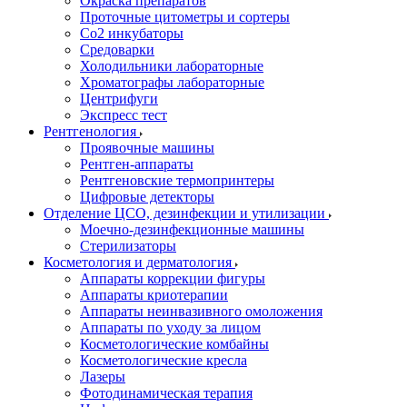
Окраска препаратов
Проточные цитометры и сортеры
Со2 инкубаторы
Средоварки
Холодильники лабораторные
Хроматографы лабораторные
Центрифуги
Экспресс тест
Рентгенология
Проявочные машины
Рентген-аппараты
Рентгеновские термопринтеры
Цифровые детекторы
Отделение ЦСО, дезинфекции и утилизации
Моечно-дезинфекционные машины
Стерилизаторы
Косметология и дерматология
Аппараты коррекции фигуры
Аппараты криотерапии
Аппараты неинвазивного омоложения
Аппараты по уходу за лицом
Косметологические комбайны
Косметологические кресла
Лазеры
Фотодинамическая терапия