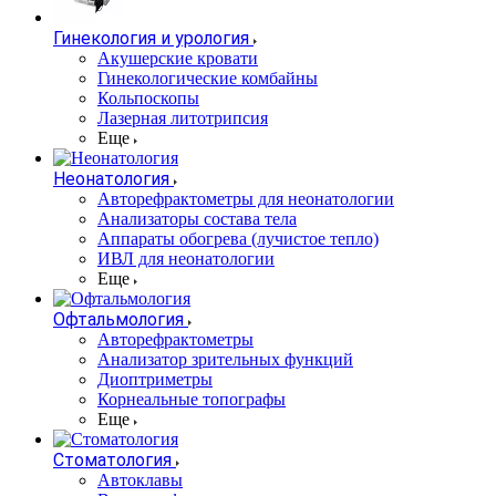
Гинекология и урология
Акушерские кровати
Гинекологические комбайны
Кольпоскопы
Лазерная литотрипсия
Еще
Неонатология
Авторефрактометры для неонатологии
Анализаторы состава тела
Аппараты обогрева (лучистое тепло)
ИВЛ для неонатологии
Еще
Офтальмология
Авторефрактометры
Анализатор зрительных функций
Диоптриметры
Корнеальные топографы
Еще
Стоматология
Автоклавы