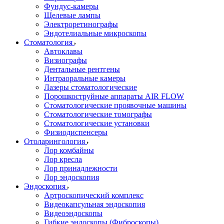
Фундус-камеры
Щелевые лампы
Электроретинографы
Эндотелиальные микроскопы
Стоматология
Автоклавы
Визиографы
Дентальные рентгены
Интраоральные камеры
Лазеры стоматологические
Порошкоструйные аппараты AIR FLOW
Стоматологические проявочные машины
Стоматологические томографы
Стоматологические установки
Физиодиспенсеры
Отоларингология
Лор комбайны
Лор кресла
Лор принадлежности
Лор эндоскопия
Эндоскопия
Артроскопический комплекс
Видеокапсульная эндоскопия
Видеоэндоскопы
Гибкие эндоскопы (Фиброcкопы)