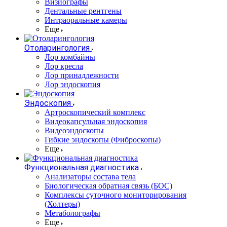
Визиографы
Дентальные рентгены
Интраоральные камеры
Еще
Отоларингология
Лор комбайны
Лор кресла
Лор принадлежности
Лор эндоскопия
Эндоскопия
Артроскопический комплекс
Видеокапсульная эндоскопия
Видеоэндоскопы
Гибкие эндоскопы (Фиброcкопы)
Еще
Функциональная диагностика
Анализаторы состава тела
Биологическая обратная связь (БОС)
Комплексы суточного мониторирования
(Холтеры)
Метаболографы
Еще