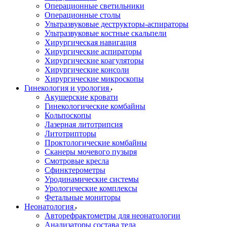
Операционные светильники
Операционные столы
Ультразвуковые деструкторы-аспираторы
Ультразвуковые костные скальпели
Хирургическая навигация
Хирургические аспираторы
Хирургические коагуляторы
Хирургические консоли
Хирургические микроскопы
Гинекология и урология
Акушерские кровати
Гинекологические комбайны
Кольпоскопы
Лазерная литотрипсия
Литотрипторы
Проктологические комбайны
Сканеры мочевого пузыря
Смотровые кресла
Сфинктерометры
Уродинамические системы
Урологические комплексы
Фетальные мониторы
Неонатология
Авторефрактометры для неонатологии
Анализаторы состава тела