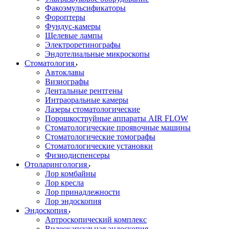
Факоэмульсификаторы
Фороптеры
Фундус-камеры
Щелевые лампы
Электроретинографы
Эндотелиальные микроскопы
Стоматология
Автоклавы
Визиографы
Дентальные рентгены
Интраоральные камеры
Лазеры стоматологические
Порошкоструйные аппараты AIR FLOW
Стоматологические проявочные машины
Стоматологические томографы
Стоматологические установки
Физиодиспенсеры
Отоларингология
Лор комбайны
Лор кресла
Лор принадлежности
Лор эндоскопия
Эндоскопия
Артроскопический комплекс
Видеокапсульная эндоскопия