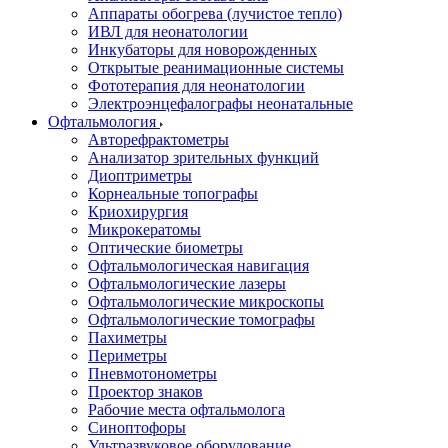
Аппараты обогрева (лучистое тепло)
ИВЛ для неонатологии
Инкубаторы для новорожденных
Открытые реанимационные системы
Фототерапия для неонатологии
Электроэнцефалографы неонатальные
Офтальмология
Авторефрактометры
Анализатор зрительных функций
Диоптриметры
Корнеальные топографы
Криохирургия
Микрокератомы
Оптические биометры
Офтальмологическая навигация
Офтальмологические лазеры
Офтальмологические микроскопы
Офтальмологические томографы
Пахиметры
Периметры
Пневмотонометры
Проектор знаков
Рабочие места офтальмолога
Синоптофоры
Ультразвуковое оборудование