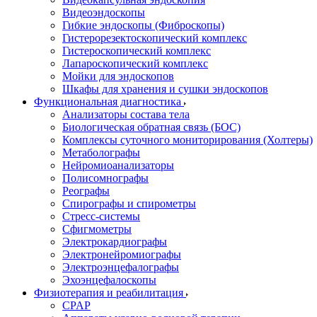
Видеоэндоскопы
Гибкие эндоскопы (Фиброcкопы)
Гистерорезектоскопический комплекс
Гистероскопический комплекс
Лапароскопический комплекс
Мойки для эндоскопов
Шкафы для хранения и сушки эндоскопов
Функциональная диагностика
Анализаторы состава тела
Биологическая обратная связь (БОС)
Комплексы суточного мониторирования (Холтеры)
Метаболографы
Нейромиоанализаторы
Полисомнографы
Реографы
Спирографы и спирометры
Стресс-системы
Сфигмометры
Электрокардиографы
Электронейромиографы
Электроэнцефалографы
Эхоэнцефалоскопы
Физиотерапия и реабилитация
CPAP