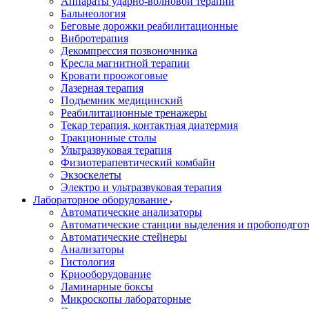
Аппараты ударно-волновой терапии
Бальнеология
Беговые дорожки реабилитационные
Вибротерапия
Декомпрессия позвоночника
Кресла магнитной терапии
Кровати проожоговые
Лазерная терапия
Подъемник медицинский
Реабилитационные тренажеры
Текар терапия, контактная диатермия
Тракционные столы
Ультразвуковая терапия
Физиотерапевтический комбайн
Экзоскелеты
Электро и ультразвуковая терапия
Лабораторное оборудование
Автоматические анализаторы
Автоматические станции выделения и пробоподгот
Автоматические стейнеры
Анализаторы
Гистология
Криооборудование
Ламинарные боксы
Микроскопы лабораторные