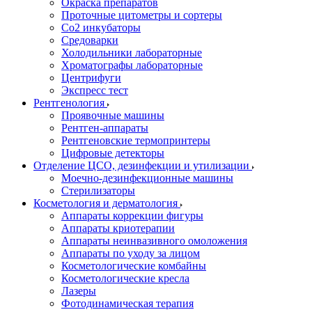
Окраска препаратов
Проточные цитометры и сортеры
Со2 инкубаторы
Средоварки
Холодильники лабораторные
Хроматографы лабораторные
Центрифуги
Экспресс тест
Рентгенология
Проявочные машины
Рентген-аппараты
Рентгеновские термопринтеры
Цифровые детекторы
Отделение ЦСО, дезинфекции и утилизации
Моечно-дезинфекционные машины
Стерилизаторы
Косметология и дерматология
Аппараты коррекции фигуры
Аппараты криотерапии
Аппараты неинвазивного омоложения
Аппараты по уходу за лицом
Косметологические комбайны
Косметологические кресла
Лазеры
Фотодинамическая терапия