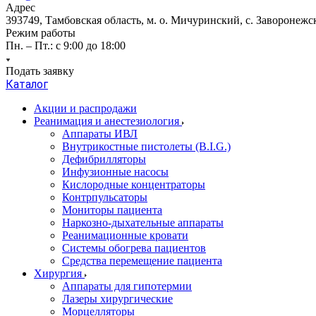
Адрес
393749, Тамбовская область, м. о. Мичуринский, с. Заворонежск
Режим работы
Пн. – Пт.: с 9:00 до 18:00
Подать заявку
Каталог
Акции и распродажи
Реанимация и анестезиология
Аппараты ИВЛ
Внутрикостные пистолеты (B.I.G.)
Дефибрилляторы
Инфузионные насосы
Кислородные концентраторы
Контрпульсаторы
Мониторы пациента
Наркозно-дыхательные аппараты
Реанимационные кровати
Системы обогрева пациентов
Средства перемещение пациента
Хирургия
Аппараты для гипотермии
Лазеры хирургические
Морцелляторы