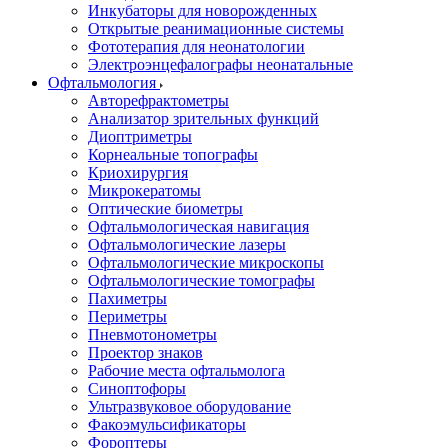
Инкубаторы для новорожденных
Открытые реанимационные системы
Фототерапия для неонатологии
Электроэнцефалографы неонатальные
Офтальмология
Авторефрактометры
Анализатор зрительных функций
Диоптриметры
Корнеальные топографы
Криохирургия
Микрокератомы
Оптические биометры
Офтальмологическая навигация
Офтальмологические лазеры
Офтальмологические микроскопы
Офтальмологические томографы
Пахиметры
Периметры
Пневмотонометры
Проектор знаков
Рабочие места офтальмолога
Синоптофоры
Ультразвуковое оборудование
Факоэмульсификаторы
Фороптеры