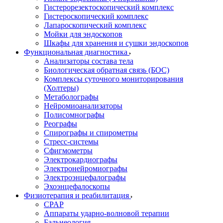
Гистерорезектоскопический комплекс
Гистероскопический комплекс
Лапароскопический комплекс
Мойки для эндоскопов
Шкафы для хранения и сушки эндоскопов
Функциональная диагностика
Анализаторы состава тела
Биологическая обратная связь (БОС)
Комплексы суточного мониторирования
(Холтеры)
Метаболографы
Нейромиоанализаторы
Полисомнографы
Реографы
Спирографы и спирометры
Стресс-системы
Сфигмометры
Электрокардиографы
Электронейромиографы
Электроэнцефалографы
Эхоэнцефалоскопы
Физиотерапия и реабилитация
CPAP
Аппараты ударно-волновой терапии
Бальнеология