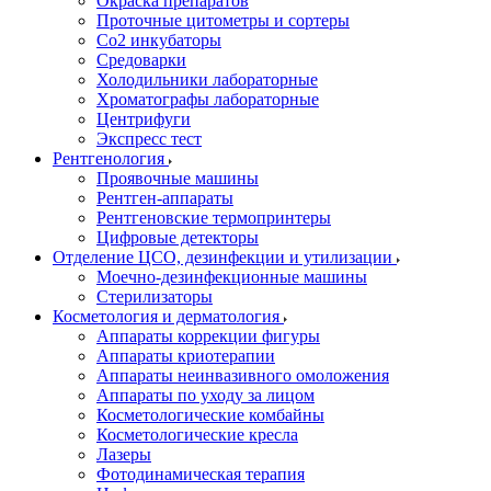
Окраска препаратов
Проточные цитометры и сортеры
Со2 инкубаторы
Средоварки
Холодильники лабораторные
Хроматографы лабораторные
Центрифуги
Экспресс тест
Рентгенология
Проявочные машины
Рентген-аппараты
Рентгеновские термопринтеры
Цифровые детекторы
Отделение ЦСО, дезинфекции и утилизации
Моечно-дезинфекционные машины
Стерилизаторы
Косметология и дерматология
Аппараты коррекции фигуры
Аппараты криотерапии
Аппараты неинвазивного омоложения
Аппараты по уходу за лицом
Косметологические комбайны
Косметологические кресла
Лазеры
Фотодинамическая терапия