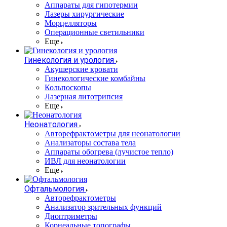
Аппараты для гипотермии
Лазеры хирургические
Морцелляторы
Операционные светильники
Еще
Гинекология и урология
Акушерские кровати
Гинекологические комбайны
Кольпоскопы
Лазерная литотрипсия
Еще
Неонатология
Авторефрактометры для неонатологии
Анализаторы состава тела
Аппараты обогрева (лучистое тепло)
ИВЛ для неонатологии
Еще
Офтальмология
Авторефрактометры
Анализатор зрительных функций
Диоптриметры
Корнеальные топографы