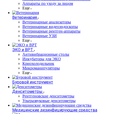
Аппараты по уходу за лицом
Еще
Ветеринария
Ветеринарные анализаторы
Ветеринарные видеоэндоскопы
Ветеринарные рентген-аппараты
Ветеринарные УЗИ
Еще
ЭКО и ВРТ
Антивибрационные столы
Инкубаторы для ЭКО
Криохолодильник
Микроманипуляторы
Еще
Буровой инструмент
Денситометры
Рентгеновские денситометры
Ультразвуковые денситометры
Медицинские дезинфицирующие средства