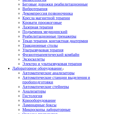
Беговые дорожки реабилитационные
Вибротерапия
Декомпрессия позвоночника
Кресла магнитной терапии
Кровати проожоговые
Лазерная терапия
Подъемник медицинский
Реабилитационные тренажеры
Текар терапия, контактная диатермия
Тракционные столы
Ультразвуковая терапия
Физиотерапевтический комбайн
Экзоскелеты
Электро и ультразвуковая терапия
Лабораторное оборудование
Автоматические анализаторы
Автоматические станции выделения и
пробоподготовки
Автоматические стейнеры
Анализаторы
Гистология
Криооборудование
Ламинарные боксы
Микроскопы лабораторные