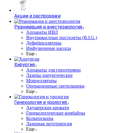
Акции и распродажи
Реанимация и анестезиология
Аппараты ИВЛ
Внутрикостные пистолеты (B.I.G.)
Дефибрилляторы
Инфузионные насосы
Еще
Хирургия
Аппараты для гипотермии
Лазеры хирургические
Морцелляторы
Операционные светильники
Еще
Гинекология и урология
Акушерские кровати
Гинекологические комбайны
Кольпоскопы
Лазерная литотрипсия
Еще