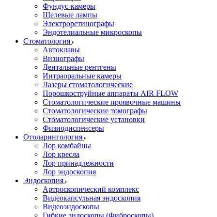
Фундус-камеры
Щелевые лампы
Электроретинографы
Эндотелиальные микроскопы
Стоматология
Автоклавы
Визиографы
Дентальные рентгены
Интраоральные камеры
Лазеры стоматологические
Порошкоструйные аппараты AIR FLOW
Стоматологические проявочные машины
Стоматологические томографы
Стоматологические установки
Физиодиспенсеры
Отоларингология
Лор комбайны
Лор кресла
Лор принадлежности
Лор эндоскопия
Эндоскопия
Артроскопический комплекс
Видеокапсульная эндоскопия
Видеоэндоскопы
Гибкие эндоскопы (Фиброcкопы)