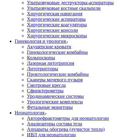
Ультразвуковые деструкторы-аспираторы
Ультразвуковые костные скальпели
Хирургическая навигация
Хирургические аспираторы
Хирургические коагуляторы
Хирургические консоли
Хирургические микроскопы
Гинекология и урология
Акушерские кровати
Гинекологические комбайны
Кольпоскопы
Лазерная литотрипсия
Литотрипторы
Проктологические комбайны
Сканеры мочевого пузыря
Смотровые кресла
Сфинктерометры
Уродинамические системы
Урологические комплексы
Фетальные мониторы
Неонатология
Авторефрактометры для неонатологии
Анализаторы состава тела
Аппараты обогрева (лучистое тепло)
ИВЛ для неонатологии