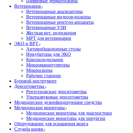
Цифровые дерматоскопы
Ветеринария
Ветеринарные анализаторы
Ветеринарные видеоэндоскопы
Ветеринарные рентген-аппараты
Ветеринарные УЗИ
Жесткая вет. эндоскопия
МРТ для ветеринарии
ЭКО и ВРТ
Антивибрационные столы
Инкубаторы для ЭКО
Криохолодильник
Микроманипуляторы
Микроскопы
Рабочие станции
Буровой инструмент
Денситометры
Рентгеновские денситометры
Ультразвуковые денситометры
Медицинские дезинфицирующие средства
Медицинские мониторы
Медицинские мониторы для диагностики
Медицинские мониторы для хирургии
Оборудование для оснащения морга
Служба крови