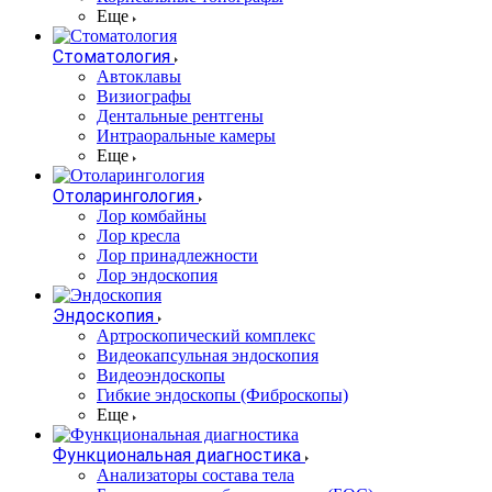
Еще
Стоматология
Автоклавы
Визиографы
Дентальные рентгены
Интраоральные камеры
Еще
Отоларингология
Лор комбайны
Лор кресла
Лор принадлежности
Лор эндоскопия
Эндоскопия
Артроскопический комплекс
Видеокапсульная эндоскопия
Видеоэндоскопы
Гибкие эндоскопы (Фиброcкопы)
Еще
Функциональная диагностика
Анализаторы состава тела