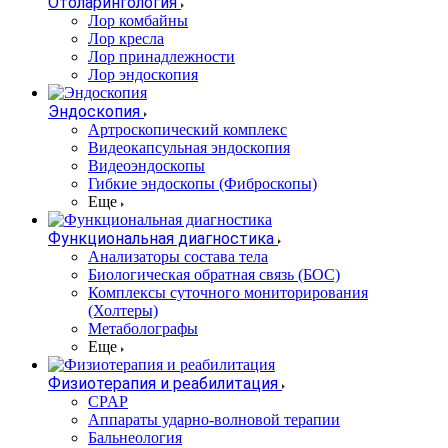
Отоларингология
Лор комбайны
Лор кресла
Лор принадлежности
Лор эндоскопия
Эндоскопия
Артроскопический комплекс
Видеокапсульная эндоскопия
Видеоэндоскопы
Гибкие эндоскопы (Фиброcкопы)
Еще
Функциональная диагностика
Анализаторы состава тела
Биологическая обратная связь (БОС)
Комплексы суточного мониторирования
(Холтеры)
Метаболографы
Еще
Физиотерапия и реабилитация
CPAP
Аппараты ударно-волновой терапии
Бальнеология