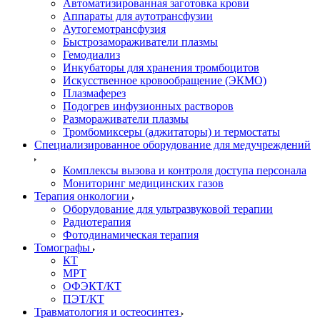
Автоматизированная заготовка крови
Аппараты для аутотрансфузии
Аутогемотрансфузия
Быстрозамораживатели плазмы
Гемодиализ
Инкубаторы для хранения тромбоцитов
Искусственное кровообращение (ЭКМО)
Плазмаферез
Подогрев инфузионных растворов
Размораживатели плазмы
Тромбомиксеры (аджитаторы) и термостаты
Специализированное оборудование для медучреждений
Комплексы вызова и контроля доступа персонала
Мониторинг медицинских газов
Терапия онкологии
Оборудование для ультразвуковой терапии
Радиотерапия
Фотодинамическая терапия
Томографы
КТ
МРТ
ОФЭКТ/КТ
ПЭТ/КТ
Травматология и остеосинтез