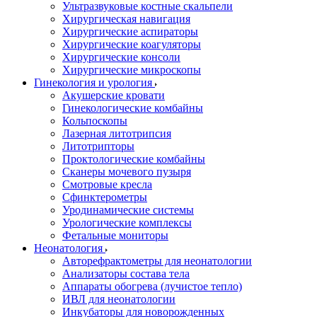
Ультразвуковые костные скальпели
Хирургическая навигация
Хирургические аспираторы
Хирургические коагуляторы
Хирургические консоли
Хирургические микроскопы
Гинекология и урология
Акушерские кровати
Гинекологические комбайны
Кольпоскопы
Лазерная литотрипсия
Литотрипторы
Проктологические комбайны
Сканеры мочевого пузыря
Смотровые кресла
Сфинктерометры
Уродинамические системы
Урологические комплексы
Фетальные мониторы
Неонатология
Авторефрактометры для неонатологии
Анализаторы состава тела
Аппараты обогрева (лучистое тепло)
ИВЛ для неонатологии
Инкубаторы для новорожденных