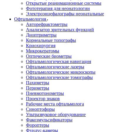
Открытые реанимационные системы
Фототерапия для неонатологии
Электроэнцефалографы неонатальные
Офтальмология
Авторефрактометры
Анализатор зрительных функций
Диоптриметры
Корнеальные топографы
Криохирургия
Микрокератомы
Оптические биометры
Офтальмологическая навигация
Офтальмологические лазеры
Офтальмологические микроскопы
Офтальмологические томографы
Пахиметры
Периметры
Пневмотонометры
Проектор знаков
Рабочие места офтальмолога
Синоптофоры
Ультразвуковое оборудование
Факоэмульсификаторы
Фороптеры
Фундус-камеры