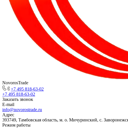
NovorosTrade
+7 495 818-63-02
+7 495 818-63-02
Заказать звонок
E-mail
info@novorostrade.ru
Адрес
393749, Тамбовская область, м. о. Мичуринский, с. Заворонежск
Режим работы