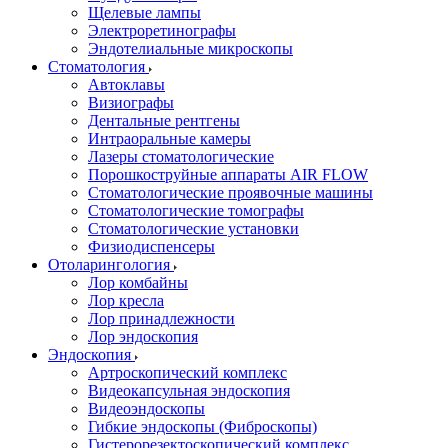
Щелевые лампы
Электроретинографы
Эндотелиальные микроскопы
Стоматология
Автоклавы
Визиографы
Дентальные рентгены
Интраоральные камеры
Лазеры стоматологические
Порошкоструйные аппараты AIR FLOW
Стоматологические проявочные машины
Стоматологические томографы
Стоматологические установки
Физиодиспенсеры
Отоларингология
Лор комбайны
Лор кресла
Лор принадлежности
Лор эндоскопия
Эндоскопия
Артроскопический комплекс
Видеокапсульная эндоскопия
Видеоэндоскопы
Гибкие эндоскопы (Фиброcкопы)
Гистерорезектоскопический комплекс