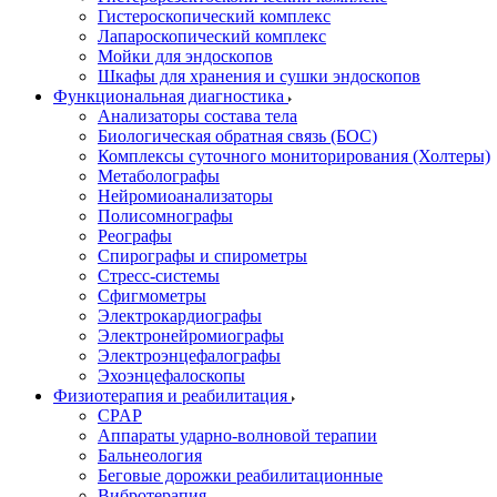
Гистероскопический комплекс
Лапароскопический комплекс
Мойки для эндоскопов
Шкафы для хранения и сушки эндоскопов
Функциональная диагностика
Анализаторы состава тела
Биологическая обратная связь (БОС)
Комплексы суточного мониторирования (Холтеры)
Метаболографы
Нейромиоанализаторы
Полисомнографы
Реографы
Спирографы и спирометры
Стресс-системы
Сфигмометры
Электрокардиографы
Электронейромиографы
Электроэнцефалографы
Эхоэнцефалоскопы
Физиотерапия и реабилитация
CPAP
Аппараты ударно-волновой терапии
Бальнеология
Беговые дорожки реабилитационные
Вибротерапия