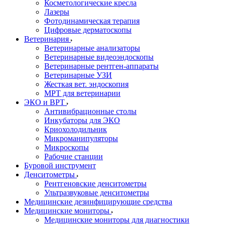
Косметологические кресла
Лазеры
Фотодинамическая терапия
Цифровые дерматоскопы
Ветеринария
Ветеринарные анализаторы
Ветеринарные видеоэндоскопы
Ветеринарные рентген-аппараты
Ветеринарные УЗИ
Жесткая вет. эндоскопия
МРТ для ветеринарии
ЭКО и ВРТ
Антивибрационные столы
Инкубаторы для ЭКО
Криохолодильник
Микроманипуляторы
Микроскопы
Рабочие станции
Буровой инструмент
Денситометры
Рентгеновские денситометры
Ультразвуковые денситометры
Медицинские дезинфицирующие средства
Медицинские мониторы
Медицинские мониторы для диагностики