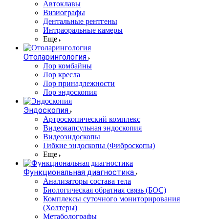
Автоклавы
Визиографы
Дентальные рентгены
Интраоральные камеры
Еще
Отоларингология
Лор комбайны
Лор кресла
Лор принадлежности
Лор эндоскопия
Эндоскопия
Артроскопический комплекс
Видеокапсульная эндоскопия
Видеоэндоскопы
Гибкие эндоскопы (Фиброcкопы)
Еще
Функциональная диагностика
Анализаторы состава тела
Биологическая обратная связь (БОС)
Комплексы суточного мониторирования
(Холтеры)
Метаболографы