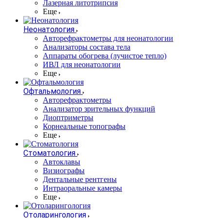
Лазерная литотрипсия
Еще
Неонатология
Авторефрактометры для неонатологии
Анализаторы состава тела
Аппараты обогрева (лучистое тепло)
ИВЛ для неонатологии
Еще
Офтальмология
Авторефрактометры
Анализатор зрительных функций
Диоптриметры
Корнеальные топографы
Еще
Стоматология
Автоклавы
Визиографы
Дентальные рентгены
Интраоральные камеры
Еще
Отоларингология