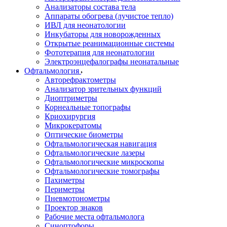
Анализаторы состава тела
Аппараты обогрева (лучистое тепло)
ИВЛ для неонатологии
Инкубаторы для новорожденных
Открытые реанимационные системы
Фототерапия для неонатологии
Электроэнцефалографы неонатальные
Офтальмология
Авторефрактометры
Анализатор зрительных функций
Диоптриметры
Корнеальные топографы
Криохирургия
Микрокератомы
Оптические биометры
Офтальмологическая навигация
Офтальмологические лазеры
Офтальмологические микроскопы
Офтальмологические томографы
Пахиметры
Периметры
Пневмотонометры
Проектор знаков
Рабочие места офтальмолога
Синоптофоры