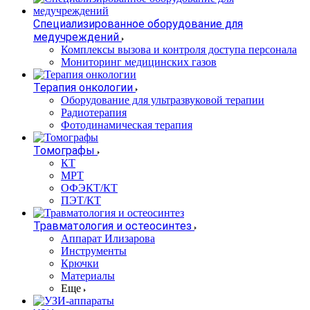
Специализированное оборудование для
медучреждений
Комплексы вызова и контроля доступа персонала
Мониторинг медицинских газов
Терапия онкологии
Оборудование для ультразвуковой терапии
Радиотерапия
Фотодинамическая терапия
Томографы
КТ
МРТ
ОФЭКТ/КТ
ПЭТ/КТ
Травматология и остеосинтез
Аппарат Илизарова
Инструменты
Крючки
Материалы
Еще