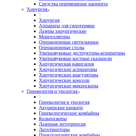
Средства перемещение пациента
Хирургия
Хирургия
Аппараты для гипотермии
Лазеры хирургические
Морцелляторы
Операционные светильники
Операционные столы
Ультразвуковые деструкторы-аспираторы
Ультразвуковые костные скальпели
Хирургическая навигация
Хирургические аспираторы
Хирургические коагуляторы
Хирургические консоли
Хирургические микроскопы
Гинекология и урология
Гинекология и урология
Акушерские кровати
Гинекологические комбайны
Кольпоскопы
Лазерная литотрипсия
Литотрипторы
Проктологические комбайны