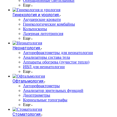
Операционные светильники
Еще
Гинекология и урология
Акушерские кровати
Гинекологические комбайны
Кольпоскопы
Лазерная литотрипсия
Еще
Неонатология
Авторефрактометры для неонатологии
Анализаторы состава тела
Аппараты обогрева (лучистое тепло)
ИВЛ для неонатологии
Еще
Офтальмология
Авторефрактометры
Анализатор зрительных функций
Диоптриметры
Корнеальные топографы
Еще
Стоматология