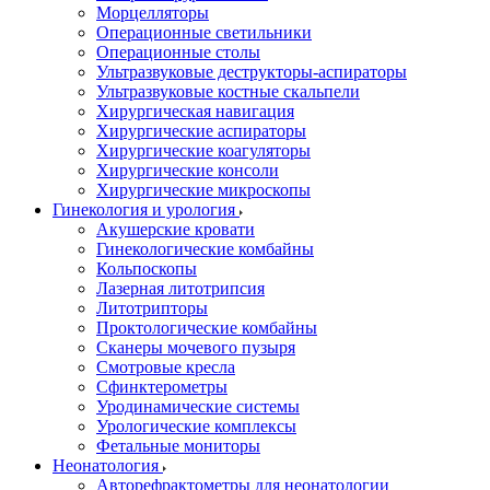
Морцелляторы
Операционные светильники
Операционные столы
Ультразвуковые деструкторы-аспираторы
Ультразвуковые костные скальпели
Хирургическая навигация
Хирургические аспираторы
Хирургические коагуляторы
Хирургические консоли
Хирургические микроскопы
Гинекология и урология
Акушерские кровати
Гинекологические комбайны
Кольпоскопы
Лазерная литотрипсия
Литотрипторы
Проктологические комбайны
Сканеры мочевого пузыря
Смотровые кресла
Сфинктерометры
Уродинамические системы
Урологические комплексы
Фетальные мониторы
Неонатология
Авторефрактометры для неонатологии