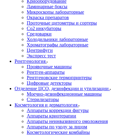
Криооборудование
Ламинарные боксы
Микроскопы лабораторные
Окраска препаратов
Проточные цитометры и сортеры
Со2 инкубаторы
Средоварки
Холодильники лабораторные
Хроматографы лабораторные
Центрифуги
Экспресс тест
Рентгенология
Проявочные машины
Рентген-аппараты
Рентгеновские термопринтеры
Цифровые детекторы
Отделение ЦСО, дезинфекции и утилизации
Моечно-дезинфекционные машины
Стерилизаторы
Косметология и дерматология
Аппараты коррекции фигуры
Аппараты криотерапии
Аппараты неинвазивного омоложения
Аппараты по уходу за лицом
Косметологические комбайны