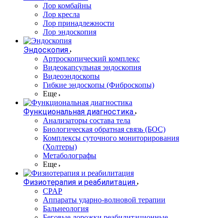
Лор комбайны
Лор кресла
Лор принадлежности
Лор эндоскопия
Эндоскопия
Артроскопический комплекс
Видеокапсульная эндоскопия
Видеоэндоскопы
Гибкие эндоскопы (Фиброcкопы)
Еще
Функциональная диагностика
Анализаторы состава тела
Биологическая обратная связь (БОС)
Комплексы суточного мониторирования
(Холтеры)
Метаболографы
Еще
Физиотерапия и реабилитация
CPAP
Аппараты ударно-волновой терапии
Бальнеология
Беговые дорожки реабилитационные