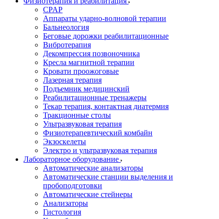
Физиотерапия и реабилитация
CPAP
Аппараты ударно-волновой терапии
Бальнеология
Беговые дорожки реабилитационные
Вибротерапия
Декомпрессия позвоночника
Кресла магнитной терапии
Кровати проожоговые
Лазерная терапия
Подъемник медицинский
Реабилитационные тренажеры
Текар терапия, контактная диатермия
Тракционные столы
Ультразвуковая терапия
Физиотерапевтический комбайн
Экзоскелеты
Электро и ультразвуковая терапия
Лабораторное оборудование
Автоматические анализаторы
Автоматические станции выделения и
пробоподготовки
Автоматические стейнеры
Анализаторы
Гистология