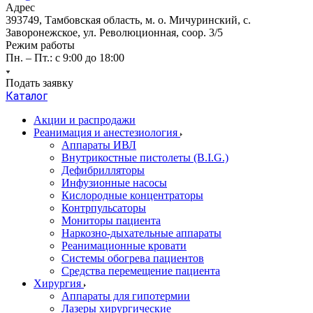
Адрес
393749, Тамбовская область, м. о. Мичуринский, с.
Заворонежское, ул. Революционная, соор. 3/5
Режим работы
Пн. – Пт.: с 9:00 до 18:00
Подать заявку
Каталог
Акции и распродажи
Реанимация и анестезиология
Аппараты ИВЛ
Внутрикостные пистолеты (B.I.G.)
Дефибрилляторы
Инфузионные насосы
Кислородные концентраторы
Контрпульсаторы
Мониторы пациента
Наркозно-дыхательные аппараты
Реанимационные кровати
Системы обогрева пациентов
Средства перемещение пациента
Хирургия
Аппараты для гипотермии
Лазеры хирургические