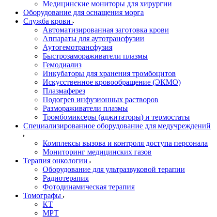
Медицинские мониторы для хирургии
Оборудование для оснащения морга
Служба крови
Автоматизированная заготовка крови
Аппараты для аутотрансфузии
Аутогемотрансфузия
Быстрозамораживатели плазмы
Гемодиализ
Инкубаторы для хранения тромбоцитов
Искусственное кровообращение (ЭКМО)
Плазмаферез
Подогрев инфузионных растворов
Размораживатели плазмы
Тромбомиксеры (аджитаторы) и термостаты
Специализированное оборудование для медучреждений
Комплексы вызова и контроля доступа персонала
Мониторинг медицинских газов
Терапия онкологии
Оборудование для ультразвуковой терапии
Радиотерапия
Фотодинамическая терапия
Томографы
КТ
МРТ