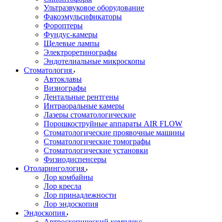
Ультразвуковое оборудование
Факоэмульсификаторы
Фороптеры
Фундус-камеры
Щелевые лампы
Электроретинографы
Эндотелиальные микроскопы
Стоматология
Автоклавы
Визиографы
Дентальные рентгены
Интраоральные камеры
Лазеры стоматологические
Порошкоструйные аппараты AIR FLOW
Стоматологические проявочные машины
Стоматологические томографы
Стоматологические установки
Физиодиспенсеры
Отоларингология
Лор комбайны
Лор кресла
Лор принадлежности
Лор эндоскопия
Эндоскопия
Артроскопический комплекс