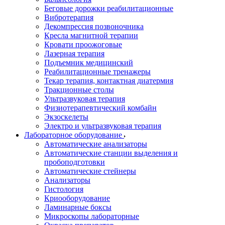
Беговые дорожки реабилитационные
Вибротерапия
Декомпрессия позвоночника
Кресла магнитной терапии
Кровати проожоговые
Лазерная терапия
Подъемник медицинский
Реабилитационные тренажеры
Текар терапия, контактная диатермия
Тракционные столы
Ультразвуковая терапия
Физиотерапевтический комбайн
Экзоскелеты
Электро и ультразвуковая терапия
Лабораторное оборудование
Автоматические анализаторы
Автоматические станции выделения и
пробоподготовки
Автоматические стейнеры
Анализаторы
Гистология
Криооборудование
Ламинарные боксы
Микроскопы лабораторные