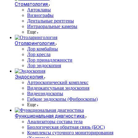
Стоматология
Автоклавы
Визиографы
Дентальные рентгены
Интраоральные камеры
Еще
Отоларингология
Лор комбайны
Лор кресла
Лор принадлежности
Лор эндоскопия
Эндоскопия
Артроскопический комплекс
Видеокапсульная эндоскопия
Видеоэндоскопы
Гибкие эндоскопы (Фиброcкопы)
Еще
Функциональная диагностика
Анализаторы состава тела
Биологическая обратная связь (БОС)
Комплексы суточного мониторирования