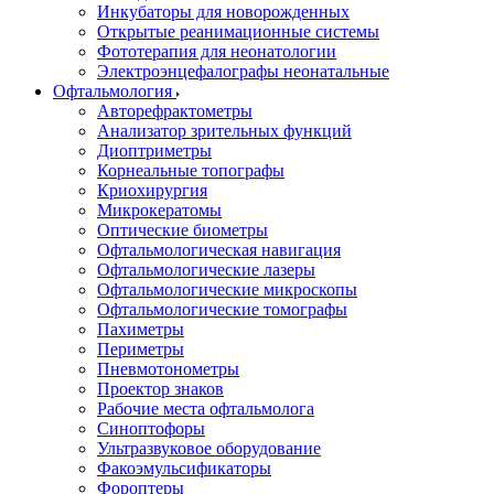
Инкубаторы для новорожденных
Открытые реанимационные системы
Фототерапия для неонатологии
Электроэнцефалографы неонатальные
Офтальмология
Авторефрактометры
Анализатор зрительных функций
Диоптриметры
Корнеальные топографы
Криохирургия
Микрокератомы
Оптические биометры
Офтальмологическая навигация
Офтальмологические лазеры
Офтальмологические микроскопы
Офтальмологические томографы
Пахиметры
Периметры
Пневмотонометры
Проектор знаков
Рабочие места офтальмолога
Синоптофоры
Ультразвуковое оборудование
Факоэмульсификаторы
Фороптеры