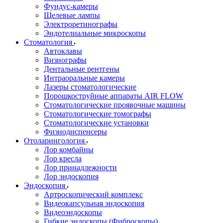
Фундус-камеры
Щелевые лампы
Электроретинографы
Эндотелиальные микроскопы
Стоматология
Автоклавы
Визиографы
Дентальные рентгены
Интраоральные камеры
Лазеры стоматологические
Порошкоструйные аппараты AIR FLOW
Стоматологические проявочные машины
Стоматологические томографы
Стоматологические установки
Физиодиспенсеры
Отоларингология
Лор комбайны
Лор кресла
Лор принадлежности
Лор эндоскопия
Эндоскопия
Артроскопический комплекс
Видеокапсульная эндоскопия
Видеоэндоскопы
Гибкие эндоскопы (Фиброcкопы)