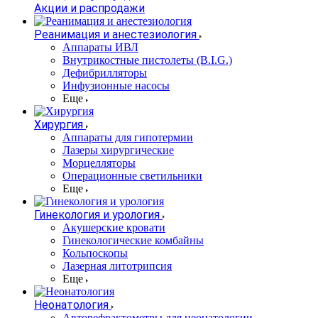
Акции и распродажи
Реанимация и анестезиология
Аппараты ИВЛ
Внутрикостные пистолеты (B.I.G.)
Дефибрилляторы
Инфузионные насосы
Еще
Хирургия
Аппараты для гипотермии
Лазеры хирургические
Морцелляторы
Операционные светильники
Еще
Гинекология и урология
Акушерские кровати
Гинекологические комбайны
Кольпоскопы
Лазерная литотрипсия
Еще
Неонатология
Авторефрактометры для неонатологии