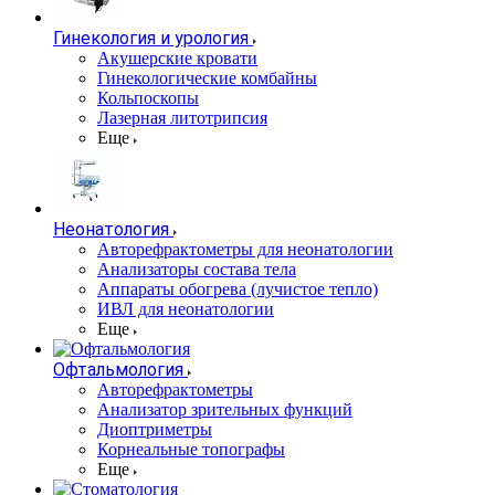
Гинекология и урология
Акушерские кровати
Гинекологические комбайны
Кольпоскопы
Лазерная литотрипсия
Еще
Неонатология
Авторефрактометры для неонатологии
Анализаторы состава тела
Аппараты обогрева (лучистое тепло)
ИВЛ для неонатологии
Еще
Офтальмология
Авторефрактометры
Анализатор зрительных функций
Диоптриметры
Корнеальные топографы
Еще