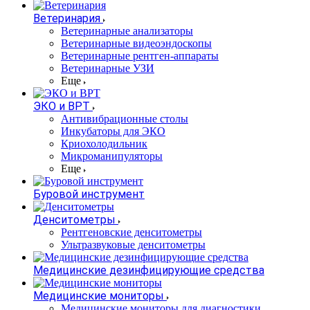
Ветеринария
Ветеринарные анализаторы
Ветеринарные видеоэндоскопы
Ветеринарные рентген-аппараты
Ветеринарные УЗИ
Еще
ЭКО и ВРТ
Антивибрационные столы
Инкубаторы для ЭКО
Криохолодильник
Микроманипуляторы
Еще
Буровой инструмент
Денситометры
Рентгеновские денситометры
Ультразвуковые денситометры
Медицинские дезинфицирующие средства
Медицинские мониторы
Медицинские мониторы для диагностики