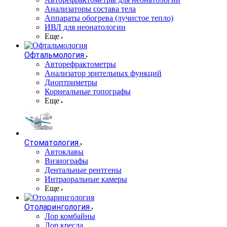
Анализаторы состава тела
Аппараты обогрева (лучистое тепло)
ИВЛ для неонатологии
Еще
Офтальмология
Авторефрактометры
Анализатор зрительных функций
Диоптриметры
Корнеальные топографы
Еще
Стоматология
Автоклавы
Визиографы
Дентальные рентгены
Интраоральные камеры
Еще
Отоларингология
Лор комбайны
Лор кресла