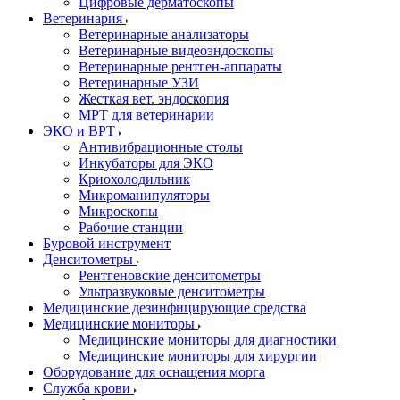
Цифровые дерматоскопы
Ветеринария
Ветеринарные анализаторы
Ветеринарные видеоэндоскопы
Ветеринарные рентген-аппараты
Ветеринарные УЗИ
Жесткая вет. эндоскопия
МРТ для ветеринарии
ЭКО и ВРТ
Антивибрационные столы
Инкубаторы для ЭКО
Криохолодильник
Микроманипуляторы
Микроскопы
Рабочие станции
Буровой инструмент
Денситометры
Рентгеновские денситометры
Ультразвуковые денситометры
Медицинские дезинфицирующие средства
Медицинские мониторы
Медицинские мониторы для диагностики
Медицинские мониторы для хирургии
Оборудование для оснащения морга
Служба крови