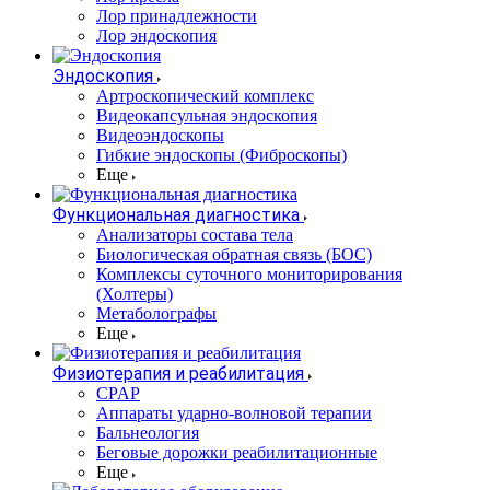
Лор принадлежности
Лор эндоскопия
Эндоскопия
Артроскопический комплекс
Видеокапсульная эндоскопия
Видеоэндоскопы
Гибкие эндоскопы (Фиброcкопы)
Еще
Функциональная диагностика
Анализаторы состава тела
Биологическая обратная связь (БОС)
Комплексы суточного мониторирования
(Холтеры)
Метаболографы
Еще
Физиотерапия и реабилитация
CPAP
Аппараты ударно-волновой терапии
Бальнеология
Беговые дорожки реабилитационные
Еще