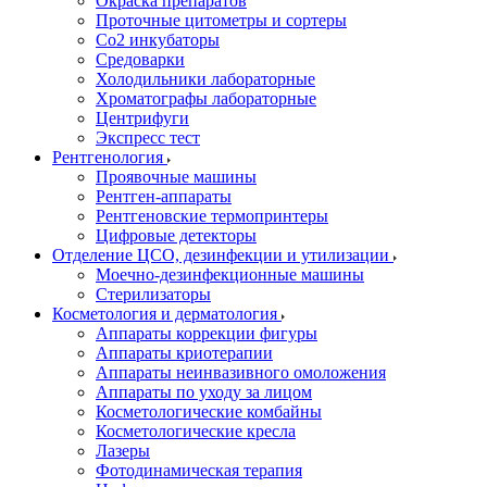
Окраска препаратов
Проточные цитометры и сортеры
Со2 инкубаторы
Средоварки
Холодильники лабораторные
Хроматографы лабораторные
Центрифуги
Экспресс тест
Рентгенология
Проявочные машины
Рентген-аппараты
Рентгеновские термопринтеры
Цифровые детекторы
Отделение ЦСО, дезинфекции и утилизации
Моечно-дезинфекционные машины
Стерилизаторы
Косметология и дерматология
Аппараты коррекции фигуры
Аппараты криотерапии
Аппараты неинвазивного омоложения
Аппараты по уходу за лицом
Косметологические комбайны
Косметологические кресла
Лазеры
Фотодинамическая терапия