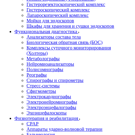
Гистерорезектоскопический комплекс
Гистероскопический комплекс
Лапароскопический комплекс
Мойки для эндоскопов
Шкафы для хранения и сушки эндоскопов
Функциональная диагностика
Анализаторы состава тела
Биологическая обратная связь (БОС)
Комплексы суточного мониторирования
(Холтеры)
Метаболографы
Нейромиоанализаторы
Полисомнографы
Реографы
Спирографы и спирометры
Стресс-системы
Сфигмометры
Электрокардиографы
Электронейромиографы
Электроэнцефалографы
Эхоэнцефалоскопы
Физиотерапия и реабилитация
CPAP
Аппараты ударно-волновой терапии
Бальнеология