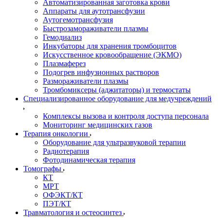
Автоматизированная заготовка крови
Аппараты для аутотрансфузии
Аутогемотрансфузия
Быстрозамораживатели плазмы
Гемодиализ
Инкубаторы для хранения тромбоцитов
Искусственное кровообращение (ЭКМО)
Плазмаферез
Подогрев инфузионных растворов
Размораживатели плазмы
Тромбомиксеры (аджитаторы) и термостаты
Специализированное оборудование для медучреждений
Комплексы вызова и контроля доступа персонала
Мониторинг медицинских газов
Терапия онкологии
Оборудование для ультразвуковой терапии
Радиотерапия
Фотодинамическая терапия
Томографы
КТ
МРТ
ОФЭКТ/КТ
ПЭТ/КТ
Травматология и остеосинтез