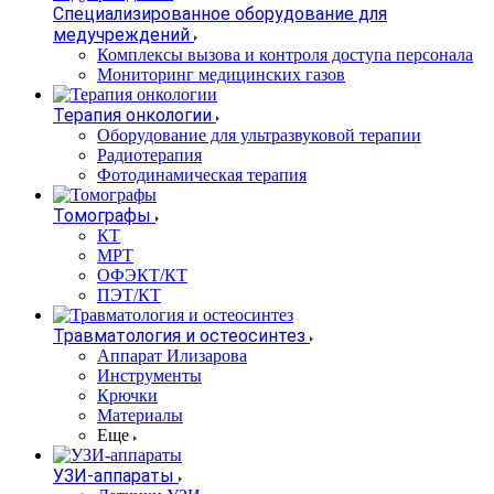
Специализированное оборудование для
медучреждений
Комплексы вызова и контроля доступа персонала
Мониторинг медицинских газов
Терапия онкологии
Оборудование для ультразвуковой терапии
Радиотерапия
Фотодинамическая терапия
Томографы
КТ
МРТ
ОФЭКТ/КТ
ПЭТ/КТ
Травматология и остеосинтез
Аппарат Илизарова
Инструменты
Крючки
Материалы
Еще
УЗИ-аппараты