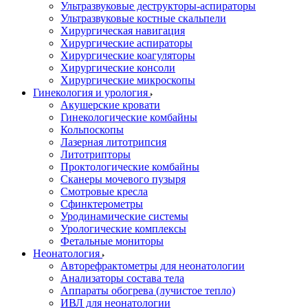
Ультразвуковые деструкторы-аспираторы
Ультразвуковые костные скальпели
Хирургическая навигация
Хирургические аспираторы
Хирургические коагуляторы
Хирургические консоли
Хирургические микроскопы
Гинекология и урология
Акушерские кровати
Гинекологические комбайны
Кольпоскопы
Лазерная литотрипсия
Литотрипторы
Проктологические комбайны
Сканеры мочевого пузыря
Смотровые кресла
Сфинктерометры
Уродинамические системы
Урологические комплексы
Фетальные мониторы
Неонатология
Авторефрактометры для неонатологии
Анализаторы состава тела
Аппараты обогрева (лучистое тепло)
ИВЛ для неонатологии