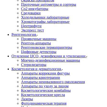
Окраска препаратов
Проточные цитометры и сортеры
Со2 инкубаторы
Средоварки
Холодильники лабораторные
Хроматографы лабораторные
Центрифуги
Экспресс тест
Рентгенология
Проявочные машины
Рентген-аппараты
Рентгеновские термопринтеры
Цифровые детекторы
Отделение ЦСО, дезинфекции и утилизации
Моечно-дезинфекционные машины
Стерилизаторы
Косметология и дерматология
Аппараты коррекции фигуры
Аппараты криотерапии
Аппараты неинвазивного омоложения
Аппараты по уходу за лицом
Косметологические комбайны
Косметологические кресла
Лазеры
Фотодинамическая терапия