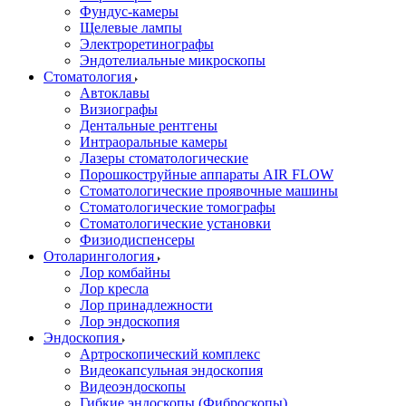
Фундус-камеры
Щелевые лампы
Электроретинографы
Эндотелиальные микроскопы
Стоматология
Автоклавы
Визиографы
Дентальные рентгены
Интраоральные камеры
Лазеры стоматологические
Порошкоструйные аппараты AIR FLOW
Стоматологические проявочные машины
Стоматологические томографы
Стоматологические установки
Физиодиспенсеры
Отоларингология
Лор комбайны
Лор кресла
Лор принадлежности
Лор эндоскопия
Эндоскопия
Артроскопический комплекс
Видеокапсульная эндоскопия
Видеоэндоскопы
Гибкие эндоскопы (Фиброcкопы)