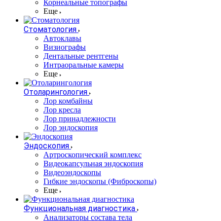
Корнеальные топографы
Еще
Стоматология
Автоклавы
Визиографы
Дентальные рентгены
Интраоральные камеры
Еще
Отоларингология
Лор комбайны
Лор кресла
Лор принадлежности
Лор эндоскопия
Эндоскопия
Артроскопический комплекс
Видеокапсульная эндоскопия
Видеоэндоскопы
Гибкие эндоскопы (Фиброcкопы)
Еще
Функциональная диагностика
Анализаторы состава тела