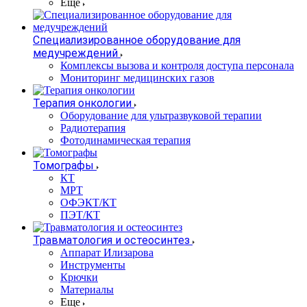
Еще
Специализированное оборудование для
медучреждений
Комплексы вызова и контроля доступа персонала
Мониторинг медицинских газов
Терапия онкологии
Оборудование для ультразвуковой терапии
Радиотерапия
Фотодинамическая терапия
Томографы
КТ
МРТ
ОФЭКТ/КТ
ПЭТ/КТ
Травматология и остеосинтез
Аппарат Илизарова
Инструменты
Крючки
Материалы
Еще