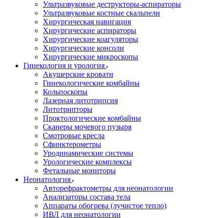
Ультразвуковые деструкторы-аспираторы
Ультразвуковые костные скальпели
Хирургическая навигация
Хирургические аспираторы
Хирургические коагуляторы
Хирургические консоли
Хирургические микроскопы
Гинекология и урология
Акушерские кровати
Гинекологические комбайны
Кольпоскопы
Лазерная литотрипсия
Литотрипторы
Проктологические комбайны
Сканеры мочевого пузыря
Смотровые кресла
Сфинктерометры
Уродинамические системы
Урологические комплексы
Фетальные мониторы
Неонатология
Авторефрактометры для неонатологии
Анализаторы состава тела
Аппараты обогрева (лучистое тепло)
ИВЛ для неонатологии