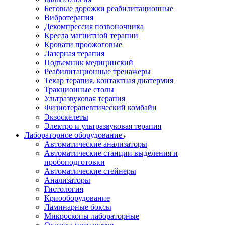
Беговые дорожки реабилитационные
Вибротерапия
Декомпрессия позвоночника
Кресла магнитной терапии
Кровати проожоговые
Лазерная терапия
Подъемник медицинский
Реабилитационные тренажеры
Текар терапия, контактная диатермия
Тракционные столы
Ультразвуковая терапия
Физиотерапевтический комбайн
Экзоскелеты
Электро и ультразвуковая терапия
Лабораторное оборудование
Автоматические анализаторы
Автоматические станции выделения и
пробоподготовки
Автоматические стейнеры
Анализаторы
Гистология
Криооборудование
Ламинарные боксы
Микроскопы лабораторные