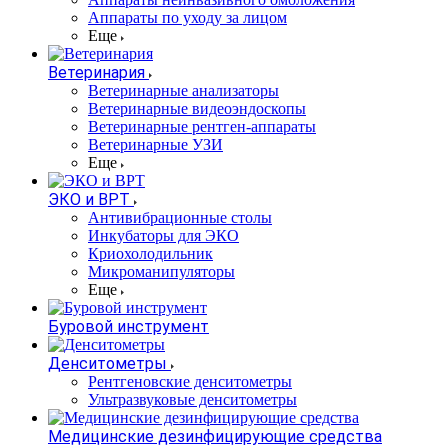
Аппараты по уходу за лицом
Еще
Ветеринария
Ветеринарные анализаторы
Ветеринарные видеоэндоскопы
Ветеринарные рентген-аппараты
Ветеринарные УЗИ
Еще
ЭКО и ВРТ
Антивибрационные столы
Инкубаторы для ЭКО
Криохолодильник
Микроманипуляторы
Еще
Буровой инструмент
Денситометры
Рентгеновские денситометры
Ультразвуковые денситометры
Медицинские дезинфицирующие средства