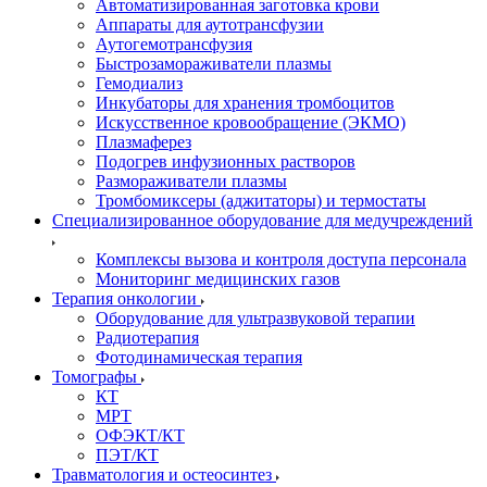
Автоматизированная заготовка крови
Аппараты для аутотрансфузии
Аутогемотрансфузия
Быстрозамораживатели плазмы
Гемодиализ
Инкубаторы для хранения тромбоцитов
Искусственное кровообращение (ЭКМО)
Плазмаферез
Подогрев инфузионных растворов
Размораживатели плазмы
Тромбомиксеры (аджитаторы) и термостаты
Специализированное оборудование для медучреждений
Комплексы вызова и контроля доступа персонала
Мониторинг медицинских газов
Терапия онкологии
Оборудование для ультразвуковой терапии
Радиотерапия
Фотодинамическая терапия
Томографы
КТ
МРТ
ОФЭКТ/КТ
ПЭТ/КТ
Травматология и остеосинтез