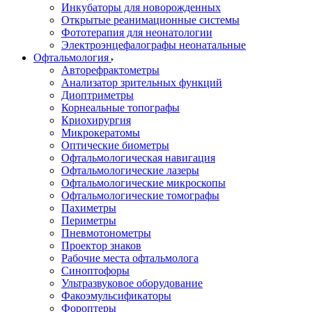
Инкубаторы для новорожденных
Открытые реанимационные системы
Фототерапия для неонатологии
Электроэнцефалографы неонатальные
Офтальмология
Авторефрактометры
Анализатор зрительных функций
Диоптриметры
Корнеальные топографы
Криохирургия
Микрокератомы
Оптические биометры
Офтальмологическая навигация
Офтальмологические лазеры
Офтальмологические микроскопы
Офтальмологические томографы
Пахиметры
Периметры
Пневмотонометры
Проектор знаков
Рабочие места офтальмолога
Синоптофоры
Ультразвуковое оборудование
Факоэмульсификаторы
Фороптеры