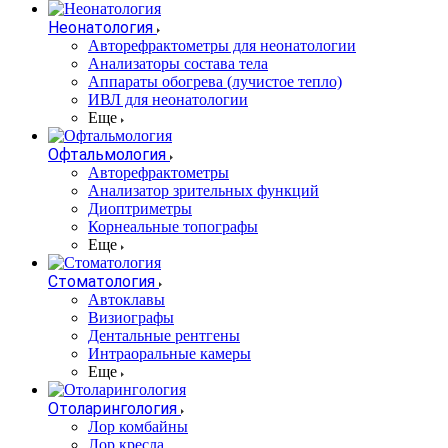
Неонатология
Авторефрактометры для неонатологии
Анализаторы состава тела
Аппараты обогрева (лучистое тепло)
ИВЛ для неонатологии
Еще
Офтальмология
Авторефрактометры
Анализатор зрительных функций
Диоптриметры
Корнеальные топографы
Еще
Стоматология
Автоклавы
Визиографы
Дентальные рентгены
Интраоральные камеры
Еще
Отоларингология
Лор комбайны
Лор кресла