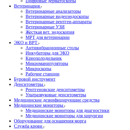
Цифровые дерматоскопы
Ветеринария
Ветеринарные анализаторы
Ветеринарные видеоэндоскопы
Ветеринарные рентген-аппараты
Ветеринарные УЗИ
Жесткая вет. эндоскопия
МРТ для ветеринарии
ЭКО и ВРТ
Антивибрационные столы
Инкубаторы для ЭКО
Криохолодильник
Микроманипуляторы
Микроскопы
Рабочие станции
Буровой инструмент
Денситометры
Рентгеновские денситометры
Ультразвуковые денситометры
Медицинские дезинфицирующие средства
Медицинские мониторы
Медицинские мониторы для диагностики
Медицинские мониторы для хирургии
Оборудование для оснащения морга
Служба крови