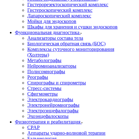
Гистерорезектоскопический комплекс
Гистероскопический комплекс
Лапароскопический комплекс
Мойки для эндоскопов
Шкафы для хранения и сушки эндоскопов
Функциональная диагностика
Анализаторы состава тела
Биологическая обратная связь (БОС)
Комплексы суточного мониторирования
(Холтеры)
Метаболографы
Нейромиоанализаторы
Полисомнографы
Реографы
Спирографы и спирометры
Стресс-системы
Сфигмометры
Электрокардиографы
Электронейромиографы
Электроэнцефалографы
Эхоэнцефалоскопы
Физиотерапия и реабилитация
CPAP
Аппараты ударно-волновой терапии
Бальнеология