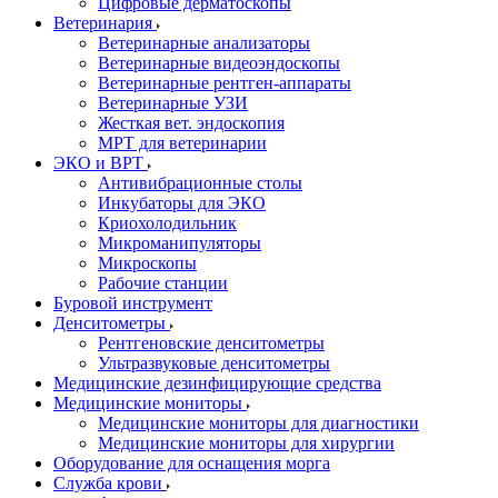
Цифровые дерматоскопы
Ветеринария
Ветеринарные анализаторы
Ветеринарные видеоэндоскопы
Ветеринарные рентген-аппараты
Ветеринарные УЗИ
Жесткая вет. эндоскопия
МРТ для ветеринарии
ЭКО и ВРТ
Антивибрационные столы
Инкубаторы для ЭКО
Криохолодильник
Микроманипуляторы
Микроскопы
Рабочие станции
Буровой инструмент
Денситометры
Рентгеновские денситометры
Ультразвуковые денситометры
Медицинские дезинфицирующие средства
Медицинские мониторы
Медицинские мониторы для диагностики
Медицинские мониторы для хирургии
Оборудование для оснащения морга
Служба крови