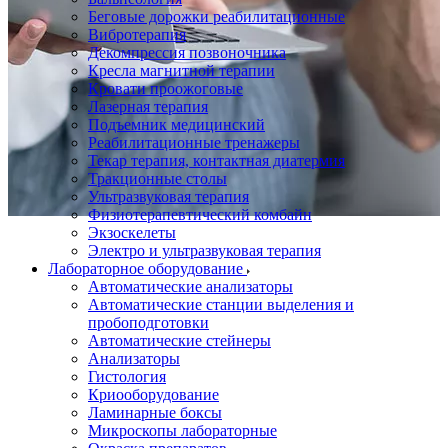
Беговые дорожки реабилитационные
Вибротерапия
Декомпрессия позвоночника
Кресла магнитной терапии
Кровати проожоговые
Лазерная терапия
Подъемник медицинский
Реабилитационные тренажеры
Текар терапия, контактная диатермия
Тракционные столы
Ультразвуковая терапия
Физиотерапевтический комбайн
Экзоскелеты
Электро и ультразвуковая терапия
Лабораторное оборудование
Автоматические анализаторы
Автоматические станции выделения и
пробоподготовки
Автоматические стейнеры
Анализаторы
Гистология
Криооборудование
Ламинарные боксы
Микроскопы лабораторные