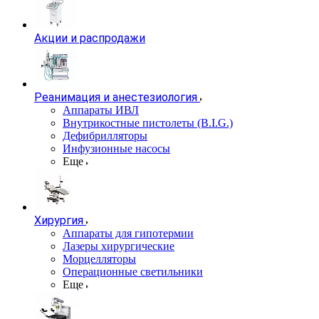
Акции и распродажи
Реанимация и анестезиология
Аппараты ИВЛ
Внутрикостные пистолеты (B.I.G.)
Дефибрилляторы
Инфузионные насосы
Еще
Хирургия
Аппараты для гипотермии
Лазеры хирургические
Морцелляторы
Операционные светильники
Еще