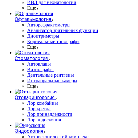
ИВЛ для неонатологии
Еще
Офтальмология
Авторефрактометры
Анализатор зрительных функций
Диоптриметры
Корнеальные топографы
Еще
Стоматология
Автоклавы
Визиографы
Дентальные рентгены
Интраоральные камеры
Еще
Отоларингология
Лор комбайны
Лор кресла
Лор принадлежности
Лор эндоскопия
Эндоскопия
Артроскопический комплекс