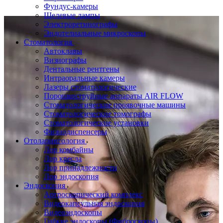
Фундус-камеры
Щелевые лампы
Электроретинографы
Эндотелиальные микроскопы
Стоматология
Автоклавы
Визиографы
Дентальные рентгены
Интраоральные камеры
Лазеры стоматологические
Порошкоструйные аппараты AIR FLOW
Стоматологические проявочные машины
Стоматологические томографы
Стоматологические установки
Физиодиспенсеры
Отоларингология
Лор комбайны
Лор кресла
Лор принадлежности
Лор эндоскопия
Эндоскопия
Артроскопический комплекс
Видеокапсульная эндоскопия
Видеоэндоскопы
Гибкие эндоскопы (Фиброcкопы)