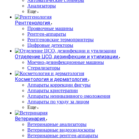
Автоматические стейнеры
Анализаторы
Еще
Рентгенология
Проявочные машины
Рентген-аппараты
Рентгеновские термопринтеры
Цифровые детекторы
Отделение ЦСО, дезинфекции и утилизации
Моечно-дезинфекционные машины
Стерилизаторы
Косметология и дерматология
Аппараты коррекции фигуры
Аппараты криотерапии
Аппараты неинвазивного омоложения
Аппараты по уходу за лицом
Еще
Ветеринария
Ветеринарные анализаторы
Ветеринарные видеоэндоскопы
Ветеринарные рентген-аппараты