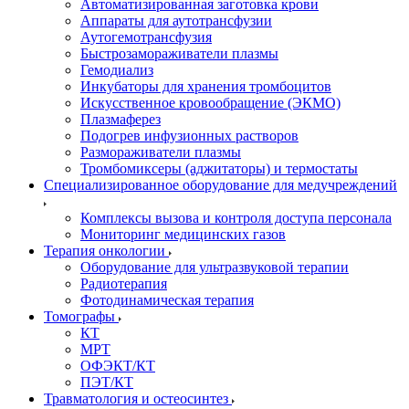
Автоматизированная заготовка крови
Аппараты для аутотрансфузии
Аутогемотрансфузия
Быстрозамораживатели плазмы
Гемодиализ
Инкубаторы для хранения тромбоцитов
Искусственное кровообращение (ЭКМО)
Плазмаферез
Подогрев инфузионных растворов
Размораживатели плазмы
Тромбомиксеры (аджитаторы) и термостаты
Специализированное оборудование для медучреждений
Комплексы вызова и контроля доступа персонала
Мониторинг медицинских газов
Терапия онкологии
Оборудование для ультразвуковой терапии
Радиотерапия
Фотодинамическая терапия
Томографы
КТ
МРТ
ОФЭКТ/КТ
ПЭТ/КТ
Травматология и остеосинтез