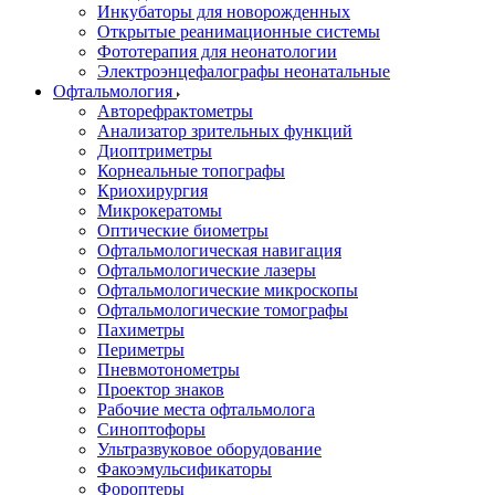
Инкубаторы для новорожденных
Открытые реанимационные системы
Фототерапия для неонатологии
Электроэнцефалографы неонатальные
Офтальмология
Авторефрактометры
Анализатор зрительных функций
Диоптриметры
Корнеальные топографы
Криохирургия
Микрокератомы
Оптические биометры
Офтальмологическая навигация
Офтальмологические лазеры
Офтальмологические микроскопы
Офтальмологические томографы
Пахиметры
Периметры
Пневмотонометры
Проектор знаков
Рабочие места офтальмолога
Синоптофоры
Ультразвуковое оборудование
Факоэмульсификаторы
Фороптеры