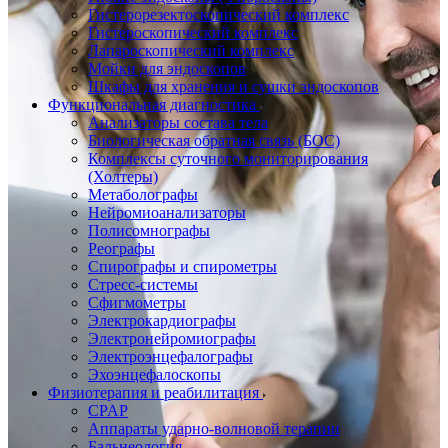
Гистерорезектоскопический комплекс
Гистероскопический комплекс
Лапароскопический комплекс
Мойки для эндоскопов
Шкафы для хранения и сушки эндоскопов
Функциональная диагностика
Анализаторы состава тела
Биологическая обратная связь (БОС)
Комплексы суточного мониторирования
(Холтеры)
Метаболографы
Нейромиоанализаторы
Полисомнографы
Реографы
Спирографы и спирометры
Стресс-системы
Сфигмометры
Электрокардиографы
Электронейромиографы
Электроэнцефалографы
Эхоэнцефалоскопы
Физиотерапия и реабилитация
CPAP
Аппараты ударно-волновой терапии
Бальнеология