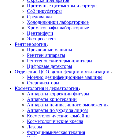
Окраска препаратов
Проточные цитометры и сортеры
Со2 инкубаторы
Средоварки
Холодильники лабораторные
Хроматографы лабораторные
Центрифуги
Экспресс тест
Рентгенология
Проявочные машины
Рентген-аппараты
Рентгеновские термопринтеры
Цифровые детекторы
Отделение ЦСО, дезинфекции и утилизации
Моечно-дезинфекционные машины
Стерилизаторы
Косметология и дерматология
Аппараты коррекции фигуры
Аппараты криотерапии
Аппараты неинвазивного омоложения
Аппараты по уходу за лицом
Косметологические комбайны
Косметологические кресла
Лазеры
Фотодинамическая терапия