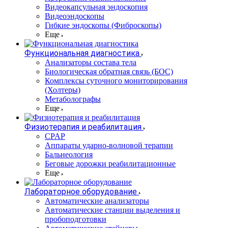
Видеокапсульная эндоскопия
Видеоэндоскопы
Гибкие эндоскопы (Фиброcкопы)
Еще
Функциональная диагностика
Анализаторы состава тела
Биологическая обратная связь (БОС)
Комплексы суточного мониторирования
(Холтеры)
Метаболографы
Еще
Физиотерапия и реабилитация
CPAP
Аппараты ударно-волновой терапии
Бальнеология
Беговые дорожки реабилитационные
Еще
Лабораторное оборудование
Автоматические анализаторы
Автоматические станции выделения и
пробоподготовки