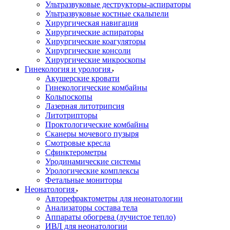
Ультразвуковые деструкторы-аспираторы
Ультразвуковые костные скальпели
Хирургическая навигация
Хирургические аспираторы
Хирургические коагуляторы
Хирургические консоли
Хирургические микроскопы
Гинекология и урология
Акушерские кровати
Гинекологические комбайны
Кольпоскопы
Лазерная литотрипсия
Литотрипторы
Проктологические комбайны
Сканеры мочевого пузыря
Смотровые кресла
Сфинктерометры
Уродинамические системы
Урологические комплексы
Фетальные мониторы
Неонатология
Авторефрактометры для неонатологии
Анализаторы состава тела
Аппараты обогрева (лучистое тепло)
ИВЛ для неонатологии