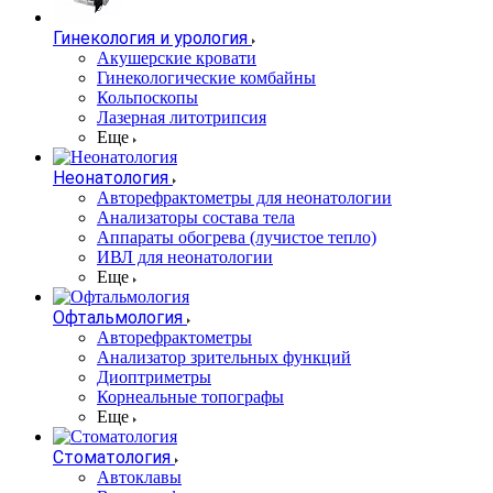
Гинекология и урология
Акушерские кровати
Гинекологические комбайны
Кольпоскопы
Лазерная литотрипсия
Еще
Неонатология
Авторефрактометры для неонатологии
Анализаторы состава тела
Аппараты обогрева (лучистое тепло)
ИВЛ для неонатологии
Еще
Офтальмология
Авторефрактометры
Анализатор зрительных функций
Диоптриметры
Корнеальные топографы
Еще
Стоматология
Автоклавы