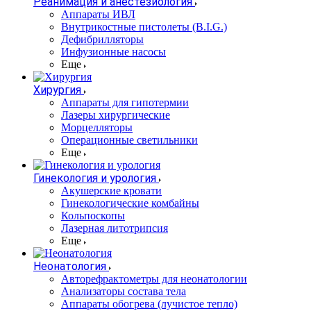
Реанимация и анестезиология
Аппараты ИВЛ
Внутрикостные пистолеты (B.I.G.)
Дефибрилляторы
Инфузионные насосы
Еще
Хирургия
Аппараты для гипотермии
Лазеры хирургические
Морцелляторы
Операционные светильники
Еще
Гинекология и урология
Акушерские кровати
Гинекологические комбайны
Кольпоскопы
Лазерная литотрипсия
Еще
Неонатология
Авторефрактометры для неонатологии
Анализаторы состава тела
Аппараты обогрева (лучистое тепло)