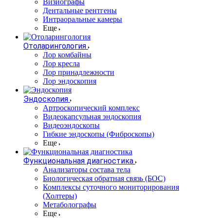
Визиографы
Дентальные рентгены
Интраоральные камеры
Еще
Отоларингология
Лор комбайны
Лор кресла
Лор принадлежности
Лор эндоскопия
Эндоскопия
Артроскопический комплекс
Видеокапсульная эндоскопия
Видеоэндоскопы
Гибкие эндоскопы (Фиброcкопы)
Еще
Функциональная диагностика
Анализаторы состава тела
Биологическая обратная связь (БОС)
Комплексы суточного мониторирования
(Холтеры)
Метаболографы
Еще