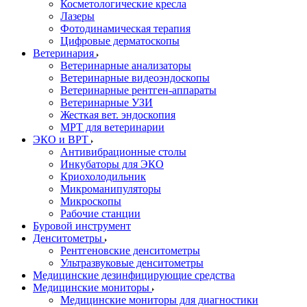
Косметологические кресла
Лазеры
Фотодинамическая терапия
Цифровые дерматоскопы
Ветеринария
Ветеринарные анализаторы
Ветеринарные видеоэндоскопы
Ветеринарные рентген-аппараты
Ветеринарные УЗИ
Жесткая вет. эндоскопия
МРТ для ветеринарии
ЭКО и ВРТ
Антивибрационные столы
Инкубаторы для ЭКО
Криохолодильник
Микроманипуляторы
Микроскопы
Рабочие станции
Буровой инструмент
Денситометры
Рентгеновские денситометры
Ультразвуковые денситометры
Медицинские дезинфицирующие средства
Медицинские мониторы
Медицинские мониторы для диагностики