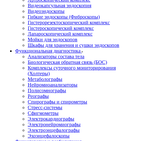
Видеокапсульная эндоскопия
Видеоэндоскопы
Гибкие эндоскопы (Фиброcкопы)
Гистерорезектоскопический комплекс
Гистероскопический комплекс
Лапароскопический комплекс
Мойки для эндоскопов
Шкафы для хранения и сушки эндоскопов
Функциональная диагностика
Анализаторы состава тела
Биологическая обратная связь (БОС)
Комплексы суточного мониторирования
(Холтеры)
Метаболографы
Нейромиоанализаторы
Полисомнографы
Реографы
Спирографы и спирометры
Стресс-системы
Сфигмометры
Электрокардиографы
Электронейромиографы
Электроэнцефалографы
Эхоэнцефалоскопы