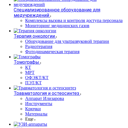
Специализированное оборудование для
медучреждений
Комплексы вызова и контроля доступа персонала
Мониторинг медицинских газов
Терапия онкологии
Оборудование для ультразвуковой терапии
Радиотерапия
Фотодинамическая терапия
Томографы
КТ
МРТ
ОФЭКТ/КТ
ПЭТ/КТ
Травматология и остеосинтез
Аппарат Илизарова
Инструменты
Крючки
Материалы
Еще