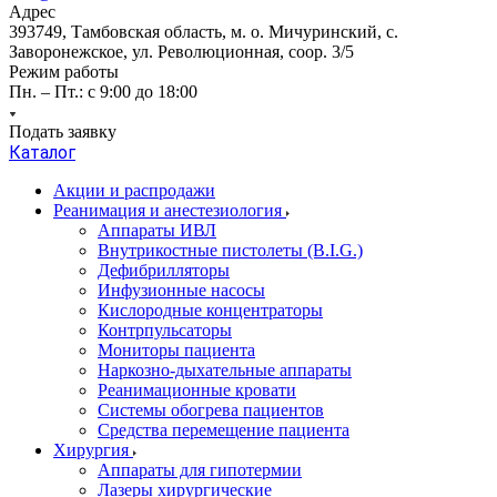
Адрес
393749, Тамбовская область, м. о. Мичуринский, с.
Заворонежское, ул. Революционная, соор. 3/5
Режим работы
Пн. – Пт.: с 9:00 до 18:00
Подать заявку
Каталог
Акции и распродажи
Реанимация и анестезиология
Аппараты ИВЛ
Внутрикостные пистолеты (B.I.G.)
Дефибрилляторы
Инфузионные насосы
Кислородные концентраторы
Контрпульсаторы
Мониторы пациента
Наркозно-дыхательные аппараты
Реанимационные кровати
Системы обогрева пациентов
Средства перемещение пациента
Хирургия
Аппараты для гипотермии
Лазеры хирургические