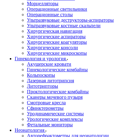
Морцелляторы
Операционные светильники
Операционные столы
Ультразвуковые деструкторы-аспираторы
Ультразвуковые костные скальпели
Хирургическая навигация
Хирургические аспираторы
Хирургические коагуляторы
Хирургические консоли
Хирургические микроскопы
Гинекология и урология
Акушерские кровати
Гинекологические комбайны
Кольпоскопы
Лазерная литотрипсия
Литотрипторы
Проктологические комбайны
Сканеры мочевого пузыря
Смотровые кресла
Сфинктерометры
Уродинамические системы
Урологические комплексы
Фетальные мониторы
Неонатология
Авторефрактометры для неонатологии