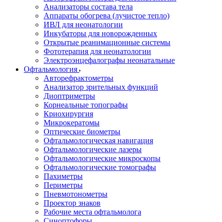
Анализаторы состава тела
Аппараты обогрева (лучистое тепло)
ИВЛ для неонатологии
Инкубаторы для новорожденных
Открытые реанимационные системы
Фототерапия для неонатологии
Электроэнцефалографы неонатальные
Офтальмология
Авторефрактометры
Анализатор зрительных функций
Диоптриметры
Корнеальные топографы
Криохирургия
Микрокератомы
Оптические биометры
Офтальмологическая навигация
Офтальмологические лазеры
Офтальмологические микроскопы
Офтальмологические томографы
Пахиметры
Периметры
Пневмотонометры
Проектор знаков
Рабочие места офтальмолога
Синоптофоры