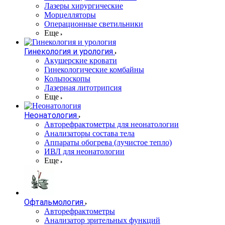
Лазеры хирургические
Морцелляторы
Операционные светильники
Еще
Гинекология и урология
Акушерские кровати
Гинекологические комбайны
Кольпоскопы
Лазерная литотрипсия
Еще
Неонатология
Авторефрактометры для неонатологии
Анализаторы состава тела
Аппараты обогрева (лучистое тепло)
ИВЛ для неонатологии
Еще
Офтальмология
Авторефрактометры
Анализатор зрительных функций