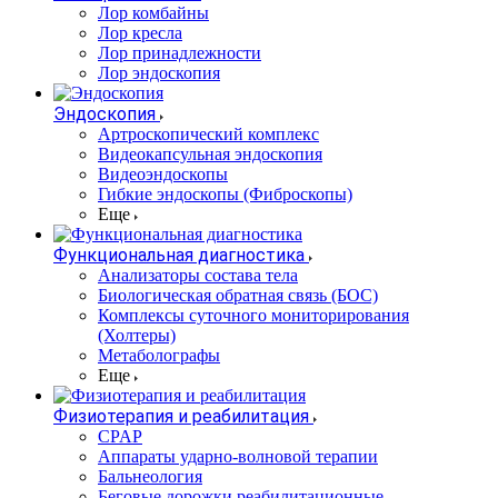
Лор комбайны
Лор кресла
Лор принадлежности
Лор эндоскопия
Эндоскопия
Артроскопический комплекс
Видеокапсульная эндоскопия
Видеоэндоскопы
Гибкие эндоскопы (Фиброcкопы)
Еще
Функциональная диагностика
Анализаторы состава тела
Биологическая обратная связь (БОС)
Комплексы суточного мониторирования
(Холтеры)
Метаболографы
Еще
Физиотерапия и реабилитация
CPAP
Аппараты ударно-волновой терапии
Бальнеология
Беговые дорожки реабилитационные