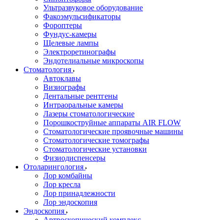
Ультразвуковое оборудование
Факоэмульсификаторы
Фороптеры
Фундус-камеры
Щелевые лампы
Электроретинографы
Эндотелиальные микроскопы
Стоматология
Автоклавы
Визиографы
Дентальные рентгены
Интраоральные камеры
Лазеры стоматологические
Порошкоструйные аппараты AIR FLOW
Стоматологические проявочные машины
Стоматологические томографы
Стоматологические установки
Физиодиспенсеры
Отоларингология
Лор комбайны
Лор кресла
Лор принадлежности
Лор эндоскопия
Эндоскопия
Артроскопический комплекс