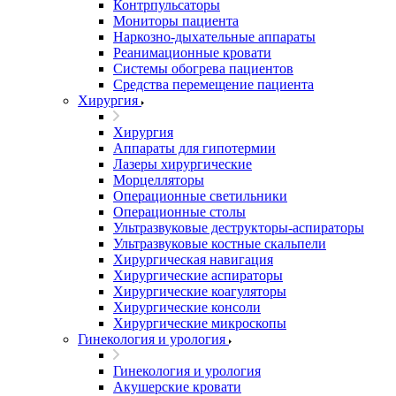
Контрпульсаторы
Мониторы пациента
Наркозно-дыхательные аппараты
Реанимационные кровати
Системы обогрева пациентов
Средства перемещение пациента
Хирургия
Хирургия
Аппараты для гипотермии
Лазеры хирургические
Морцелляторы
Операционные светильники
Операционные столы
Ультразвуковые деструкторы-аспираторы
Ультразвуковые костные скальпели
Хирургическая навигация
Хирургические аспираторы
Хирургические коагуляторы
Хирургические консоли
Хирургические микроскопы
Гинекология и урология
Гинекология и урология
Акушерские кровати