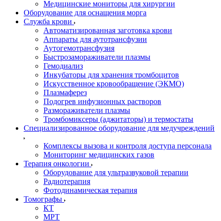
Медицинские мониторы для хирургии
Оборудование для оснащения морга
Служба крови
Автоматизированная заготовка крови
Аппараты для аутотрансфузии
Аутогемотрансфузия
Быстрозамораживатели плазмы
Гемодиализ
Инкубаторы для хранения тромбоцитов
Искусственное кровообращение (ЭКМО)
Плазмаферез
Подогрев инфузионных растворов
Размораживатели плазмы
Тромбомиксеры (аджитаторы) и термостаты
Специализированное оборудование для медучреждений
Комплексы вызова и контроля доступа персонала
Мониторинг медицинских газов
Терапия онкологии
Оборудование для ультразвуковой терапии
Радиотерапия
Фотодинамическая терапия
Томографы
КТ
МРТ