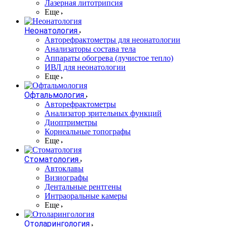
Лазерная литотрипсия
Еще
Неонатология
Авторефрактометры для неонатологии
Анализаторы состава тела
Аппараты обогрева (лучистое тепло)
ИВЛ для неонатологии
Еще
Офтальмология
Авторефрактометры
Анализатор зрительных функций
Диоптриметры
Корнеальные топографы
Еще
Стоматология
Автоклавы
Визиографы
Дентальные рентгены
Интраоральные камеры
Еще
Отоларингология