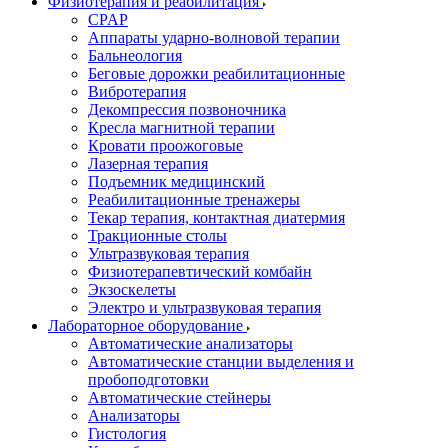
Физиотерапия и реабилитация
CPAP
Аппараты ударно-волновой терапии
Бальнеология
Беговые дорожки реабилитационные
Вибротерапия
Декомпрессия позвоночника
Кресла магнитной терапии
Кровати проожоговые
Лазерная терапия
Подъемник медицинский
Реабилитационные тренажеры
Текар терапия, контактная диатермия
Тракционные столы
Ультразвуковая терапия
Физиотерапевтический комбайн
Экзоскелеты
Электро и ультразвуковая терапия
Лабораторное оборудование
Автоматические анализаторы
Автоматические станции выделения и
пробоподготовки
Автоматические стейнеры
Анализаторы
Гистология