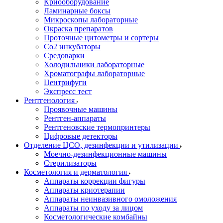
Криооборудование
Ламинарные боксы
Микроскопы лабораторные
Окраска препаратов
Проточные цитометры и сортеры
Со2 инкубаторы
Средоварки
Холодильники лабораторные
Хроматографы лабораторные
Центрифуги
Экспресс тест
Рентгенология
Проявочные машины
Рентген-аппараты
Рентгеновские термопринтеры
Цифровые детекторы
Отделение ЦСО, дезинфекции и утилизации
Моечно-дезинфекционные машины
Стерилизаторы
Косметология и дерматология
Аппараты коррекции фигуры
Аппараты криотерапии
Аппараты неинвазивного омоложения
Аппараты по уходу за лицом
Косметологические комбайны