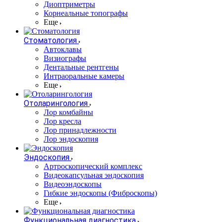
Диоптриметры
Корнеальные топографы
Еще
Стоматология
Автоклавы
Визиографы
Дентальные рентгены
Интраоральные камеры
Еще
Отоларингология
Лор комбайны
Лор кресла
Лор принадлежности
Лор эндоскопия
Эндоскопия
Артроскопический комплекс
Видеокапсульная эндоскопия
Видеоэндоскопы
Гибкие эндоскопы (Фиброcкопы)
Еще
Функциональная диагностика