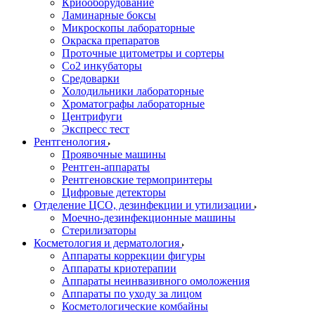
Криооборудование
Ламинарные боксы
Микроскопы лабораторные
Окраска препаратов
Проточные цитометры и сортеры
Со2 инкубаторы
Средоварки
Холодильники лабораторные
Хроматографы лабораторные
Центрифуги
Экспресс тест
Рентгенология
Проявочные машины
Рентген-аппараты
Рентгеновские термопринтеры
Цифровые детекторы
Отделение ЦСО, дезинфекции и утилизации
Моечно-дезинфекционные машины
Стерилизаторы
Косметология и дерматология
Аппараты коррекции фигуры
Аппараты криотерапии
Аппараты неинвазивного омоложения
Аппараты по уходу за лицом
Косметологические комбайны