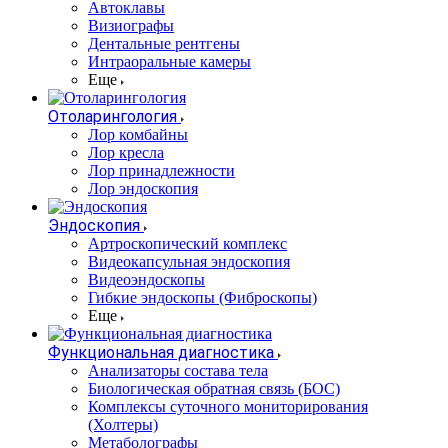
Автоклавы
Визиографы
Дентальные рентгены
Интраоральные камеры
Еще
Отоларингология
Лор комбайны
Лор кресла
Лор принадлежности
Лор эндоскопия
Эндоскопия
Артроскопический комплекс
Видеокапсульная эндоскопия
Видеоэндоскопы
Гибкие эндоскопы (Фиброcкопы)
Еще
Функциональная диагностика
Анализаторы состава тела
Биологическая обратная связь (БОС)
Комплексы суточного мониторирования
(Холтеры)
Метаболографы