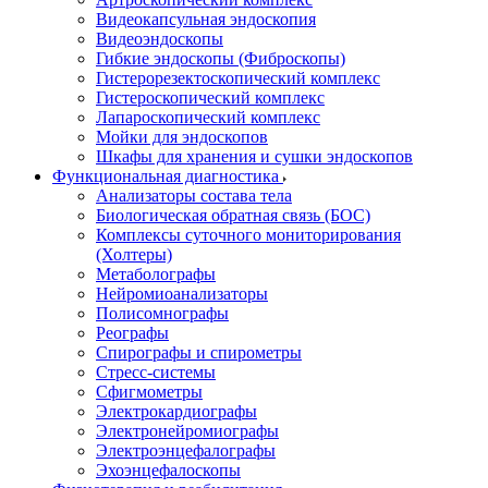
Видеокапсульная эндоскопия
Видеоэндоскопы
Гибкие эндоскопы (Фиброcкопы)
Гистерорезектоскопический комплекс
Гистероскопический комплекс
Лапароскопический комплекс
Мойки для эндоскопов
Шкафы для хранения и сушки эндоскопов
Функциональная диагностика
Анализаторы состава тела
Биологическая обратная связь (БОС)
Комплексы суточного мониторирования
(Холтеры)
Метаболографы
Нейромиоанализаторы
Полисомнографы
Реографы
Спирографы и спирометры
Стресс-системы
Сфигмометры
Электрокардиографы
Электронейромиографы
Электроэнцефалографы
Эхоэнцефалоскопы