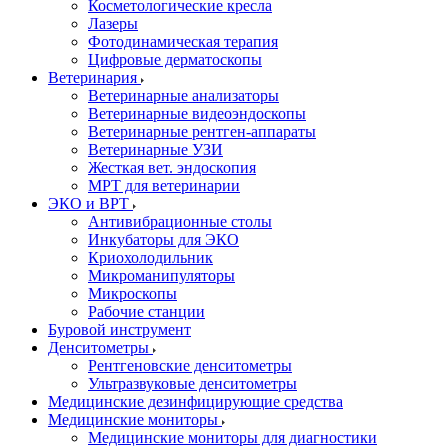
Косметологические кресла
Лазеры
Фотодинамическая терапия
Цифровые дерматоскопы
Ветеринария
Ветеринарные анализаторы
Ветеринарные видеоэндоскопы
Ветеринарные рентген-аппараты
Ветеринарные УЗИ
Жесткая вет. эндоскопия
МРТ для ветеринарии
ЭКО и ВРТ
Антивибрационные столы
Инкубаторы для ЭКО
Криохолодильник
Микроманипуляторы
Микроскопы
Рабочие станции
Буровой инструмент
Денситометры
Рентгеновские денситометры
Ультразвуковые денситометры
Медицинские дезинфицирующие средства
Медицинские мониторы
Медицинские мониторы для диагностики