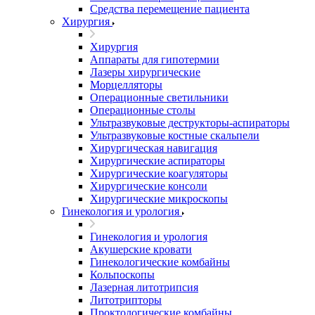
Средства перемещение пациента
Хирургия
Хирургия
Аппараты для гипотермии
Лазеры хирургические
Морцелляторы
Операционные светильники
Операционные столы
Ультразвуковые деструкторы-аспираторы
Ультразвуковые костные скальпели
Хирургическая навигация
Хирургические аспираторы
Хирургические коагуляторы
Хирургические консоли
Хирургические микроскопы
Гинекология и урология
Гинекология и урология
Акушерские кровати
Гинекологические комбайны
Кольпоскопы
Лазерная литотрипсия
Литотрипторы
Проктологические комбайны