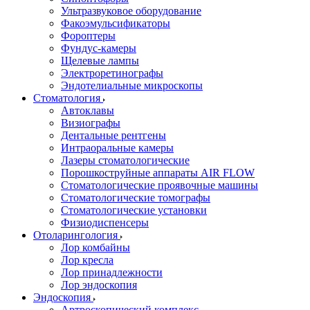
Ультразвуковое оборудование
Факоэмульсификаторы
Фороптеры
Фундус-камеры
Щелевые лампы
Электроретинографы
Эндотелиальные микроскопы
Стоматология
Автоклавы
Визиографы
Дентальные рентгены
Интраоральные камеры
Лазеры стоматологические
Порошкоструйные аппараты AIR FLOW
Стоматологические проявочные машины
Стоматологические томографы
Стоматологические установки
Физиодиспенсеры
Отоларингология
Лор комбайны
Лор кресла
Лор принадлежности
Лор эндоскопия
Эндоскопия
Артроскопический комплекс