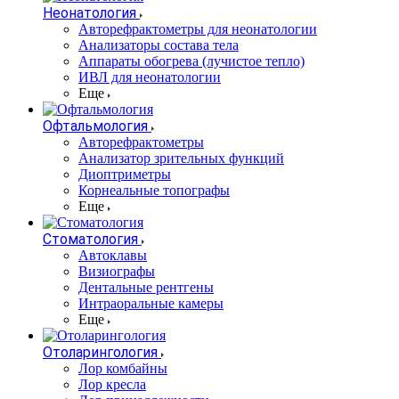
Неонатология
Авторефрактометры для неонатологии
Анализаторы состава тела
Аппараты обогрева (лучистое тепло)
ИВЛ для неонатологии
Еще
Офтальмология
Авторефрактометры
Анализатор зрительных функций
Диоптриметры
Корнеальные топографы
Еще
Стоматология
Автоклавы
Визиографы
Дентальные рентгены
Интраоральные камеры
Еще
Отоларингология
Лор комбайны
Лор кресла