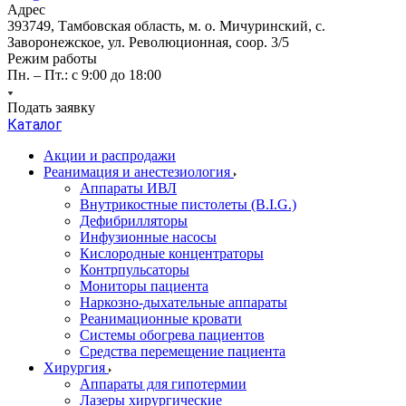
Адрес
393749, Тамбовская область, м. о. Мичуринский, с.
Заворонежское, ул. Революционная, соор. 3/5
Режим работы
Пн. – Пт.: с 9:00 до 18:00
Подать заявку
Каталог
Акции и распродажи
Реанимация и анестезиология
Аппараты ИВЛ
Внутрикостные пистолеты (B.I.G.)
Дефибрилляторы
Инфузионные насосы
Кислородные концентраторы
Контрпульсаторы
Мониторы пациента
Наркозно-дыхательные аппараты
Реанимационные кровати
Системы обогрева пациентов
Средства перемещение пациента
Хирургия
Аппараты для гипотермии
Лазеры хирургические