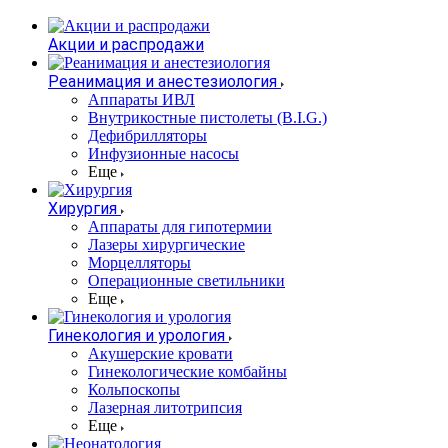
Акции и распродажи
Реанимация и анестезиология
Аппараты ИВЛ
Внутрикостные пистолеты (B.I.G.)
Дефибрилляторы
Инфузионные насосы
Еще
Хирургия
Аппараты для гипотермии
Лазеры хирургические
Морцелляторы
Операционные светильники
Еще
Гинекология и урология
Акушерские кровати
Гинекологические комбайны
Кольпоскопы
Лазерная литотрипсия
Еще