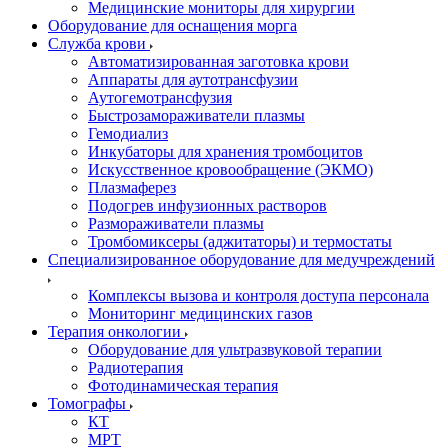
Медицинские мониторы для хирургии
Оборудование для оснащения морга
Служба крови
Автоматизированная заготовка крови
Аппараты для аутотрансфузии
Аутогемотрансфузия
Быстрозамораживатели плазмы
Гемодиализ
Инкубаторы для хранения тромбоцитов
Искусственное кровообращение (ЭКМО)
Плазмаферез
Подогрев инфузионных растворов
Размораживатели плазмы
Тромбомиксеры (аджитаторы) и термостаты
Специализированное оборудование для медучреждений
Комплексы вызова и контроля доступа персонала
Мониторинг медицинских газов
Терапия онкологии
Оборудование для ультразвуковой терапии
Радиотерапия
Фотодинамическая терапия
Томографы
КТ
МРТ