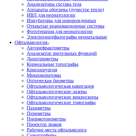
Анализаторы состава тела
Аппараты обогрева (лучистое тепло)
ИВЛ для неонатологии
Инкубаторы для новорожденных
Открытые реанимационные системы
Фототерапия для неонатологии
Электроэнцефалографы неонатальные
Офтальмология
Авторефрактометры
Анализатор зрительных функций
Диоптриметры
Корнеальные топографы
Криохирургия
Микрокератомы
Оптические биометры
Офтальмологическая навигация
Офтальмологические лазеры
Офтальмологические микроскопы
Офтальмологические томографы
Пахиметры
Периметры
Пневмотонометры
Проектор знаков
Рабочие места офтальмолога
Синоптофоры