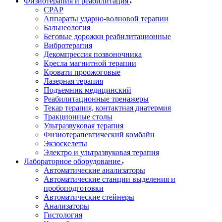
Физиотерапия и реабилитация
CPAP
Аппараты ударно-волновой терапии
Бальнеология
Беговые дорожки реабилитационные
Вибротерапия
Декомпрессия позвоночника
Кресла магнитной терапии
Кровати проожоговые
Лазерная терапия
Подъемник медицинский
Реабилитационные тренажеры
Текар терапия, контактная диатермия
Тракционные столы
Ультразвуковая терапия
Физиотерапевтический комбайн
Экзоскелеты
Электро и ультразвуковая терапия
Лабораторное оборудование
Автоматические анализаторы
Автоматические станции выделения и
пробоподготовки
Автоматические стейнеры
Анализаторы
Гистология