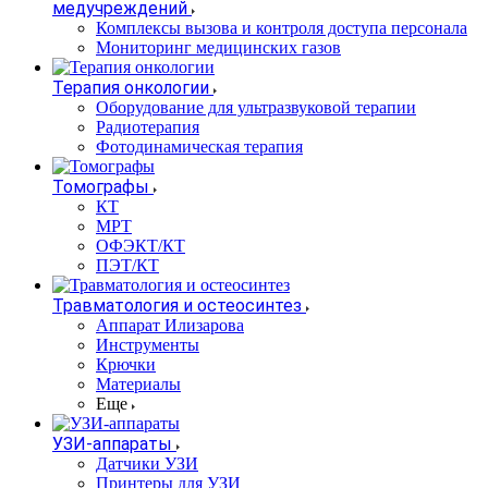
медучреждений
Комплексы вызова и контроля доступа персонала
Мониторинг медицинских газов
Терапия онкологии
Оборудование для ультразвуковой терапии
Радиотерапия
Фотодинамическая терапия
Томографы
КТ
МРТ
ОФЭКТ/КТ
ПЭТ/КТ
Травматология и остеосинтез
Аппарат Илизарова
Инструменты
Крючки
Материалы
Еще
УЗИ-аппараты
Датчики УЗИ
Принтеры для УЗИ