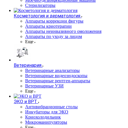
Моечно-дезинфекционные машины
Стерилизаторы
Косметология и дерматология
Аппараты коррекции фигуры
Аппараты криотерапии
Аппараты неинвазивного омоложения
Аппараты по уходу за лицом
Еще
Ветеринария
Ветеринарные анализаторы
Ветеринарные видеоэндоскопы
Ветеринарные рентген-аппараты
Ветеринарные УЗИ
Еще
ЭКО и ВРТ
Антивибрационные столы
Инкубаторы для ЭКО
Криохолодильник
Микроманипуляторы
Еще