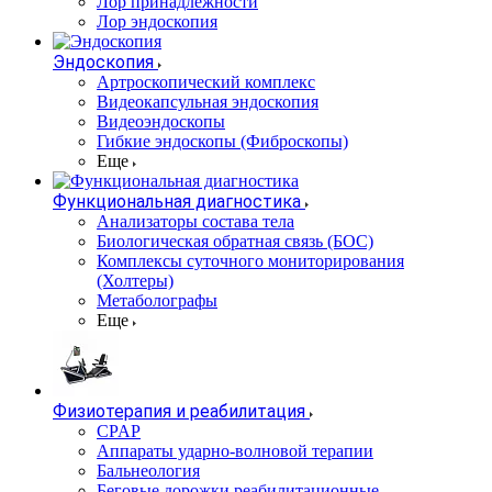
Лор принадлежности
Лор эндоскопия
Эндоскопия
Артроскопический комплекс
Видеокапсульная эндоскопия
Видеоэндоскопы
Гибкие эндоскопы (Фиброcкопы)
Еще
Функциональная диагностика
Анализаторы состава тела
Биологическая обратная связь (БОС)
Комплексы суточного мониторирования
(Холтеры)
Метаболографы
Еще
Физиотерапия и реабилитация
CPAP
Аппараты ударно-волновой терапии
Бальнеология
Беговые дорожки реабилитационные