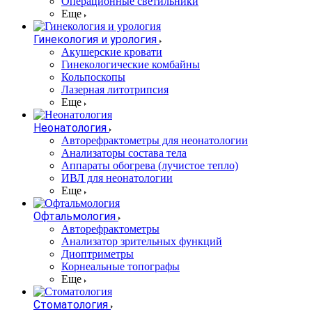
Операционные светильники
Еще
Гинекология и урология
Акушерские кровати
Гинекологические комбайны
Кольпоскопы
Лазерная литотрипсия
Еще
Неонатология
Авторефрактометры для неонатологии
Анализаторы состава тела
Аппараты обогрева (лучистое тепло)
ИВЛ для неонатологии
Еще
Офтальмология
Авторефрактометры
Анализатор зрительных функций
Диоптриметры
Корнеальные топографы
Еще
Стоматология