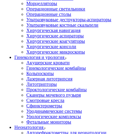
Морцелляторы
Операционные светильники
Операционные столы
Ультразвуковые деструкторы-аспираторы
Ультразвуковые костные скальпели
Хирургическая навигация
Хирургические аспираторы
Хирургические коагуляторы
Хирургические консоли
Хирургические микроскопы
Гинекология и урология
Акушерские кровати
Гинекологические комбайны
Кольпоскопы
Лазерная литотрипсия
Литотрипторы
Проктологические комбайны
Сканеры мочевого пузыря
Смотровые кресла
Сфинктерометры
Уродинамические системы
Урологические комплексы
Фетальные мониторы
Неонатология
Авторефрактометры для неонатологии