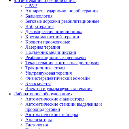
Физиотерапия и реабилитация
CPAP
Аппараты ударно-волновой терапии
Бальнеология
Беговые дорожки реабилитационные
Вибротерапия
Декомпрессия позвоночника
Кресла магнитной терапии
Кровати проожоговые
Лазерная терапия
Подъемник медицинский
Реабилитационные тренажеры
Текар терапия, контактная диатермия
Тракционные столы
Ультразвуковая терапия
Физиотерапевтический комбайн
Экзоскелеты
Электро и ультразвуковая терапия
Лабораторное оборудование
Автоматические анализаторы
Автоматические станции выделения и
пробоподготовки
Автоматические стейнеры
Анализаторы
Гистология