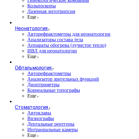
Гинекологические комбайны
Кольпоскопы
Лазерная литотрипсия
Еще
Неонатология
Авторефрактометры для неонатологии
Анализаторы состава тела
Аппараты обогрева (лучистое тепло)
ИВЛ для неонатологии
Еще
Офтальмология
Авторефрактометры
Анализатор зрительных функций
Диоптриметры
Корнеальные топографы
Еще
Стоматология
Автоклавы
Визиографы
Дентальные рентгены
Интраоральные камеры
Еще