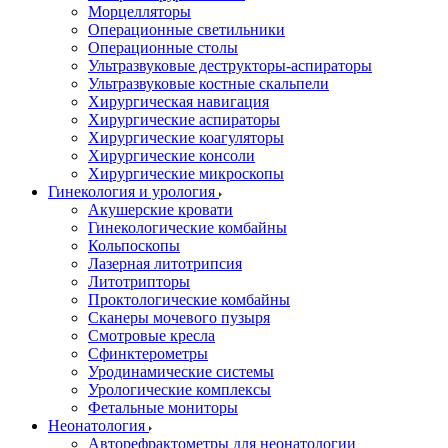
Морцелляторы
Операционные светильники
Операционные столы
Ультразвуковые деструкторы-аспираторы
Ультразвуковые костные скальпели
Хирургическая навигация
Хирургические аспираторы
Хирургические коагуляторы
Хирургические консоли
Хирургические микроскопы
Гинекология и урология
Акушерские кровати
Гинекологические комбайны
Кольпоскопы
Лазерная литотрипсия
Литотрипторы
Проктологические комбайны
Сканеры мочевого пузыря
Смотровые кресла
Сфинктерометры
Уродинамические системы
Урологические комплексы
Фетальные мониторы
Неонатология
Авторефрактометры для неонатологии