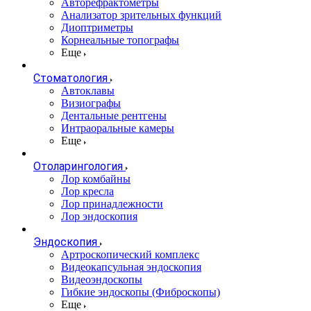
Авторефрактометры
Анализатор зрительных функций
Диоптриметры
Корнеальные топографы
Еще
Стоматология
Автоклавы
Визиографы
Дентальные рентгены
Интраоральные камеры
Еще
Отоларингология
Лор комбайны
Лор кресла
Лор принадлежности
Лор эндоскопия
Эндоскопия
Артроскопический комплекс
Видеокапсульная эндоскопия
Видеоэндоскопы
Гибкие эндоскопы (Фиброcкопы)
Еще