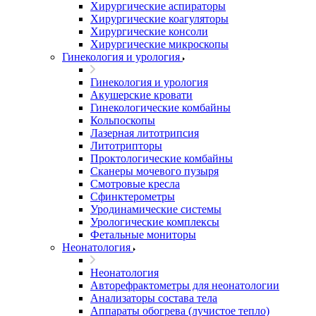
Хирургические аспираторы
Хирургические коагуляторы
Хирургические консоли
Хирургические микроскопы
Гинекология и урология
Гинекология и урология
Акушерские кровати
Гинекологические комбайны
Кольпоскопы
Лазерная литотрипсия
Литотрипторы
Проктологические комбайны
Сканеры мочевого пузыря
Смотровые кресла
Сфинктерометры
Уродинамические системы
Урологические комплексы
Фетальные мониторы
Неонатология
Неонатология
Авторефрактометры для неонатологии
Анализаторы состава тела
Аппараты обогрева (лучистое тепло)