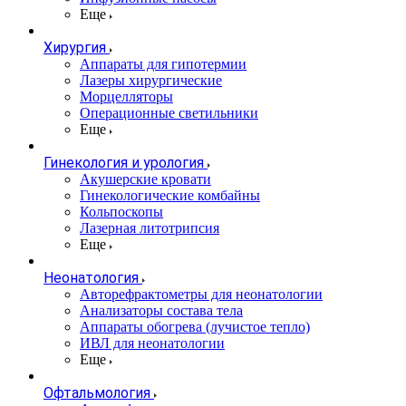
Еще
Хирургия
Аппараты для гипотермии
Лазеры хирургические
Морцелляторы
Операционные светильники
Еще
Гинекология и урология
Акушерские кровати
Гинекологические комбайны
Кольпоскопы
Лазерная литотрипсия
Еще
Неонатология
Авторефрактометры для неонатологии
Анализаторы состава тела
Аппараты обогрева (лучистое тепло)
ИВЛ для неонатологии
Еще
Офтальмология