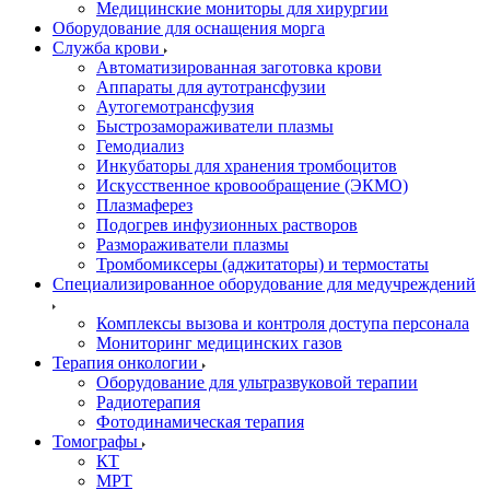
Медицинские мониторы для хирургии
Оборудование для оснащения морга
Служба крови
Автоматизированная заготовка крови
Аппараты для аутотрансфузии
Аутогемотрансфузия
Быстрозамораживатели плазмы
Гемодиализ
Инкубаторы для хранения тромбоцитов
Искусственное кровообращение (ЭКМО)
Плазмаферез
Подогрев инфузионных растворов
Размораживатели плазмы
Тромбомиксеры (аджитаторы) и термостаты
Специализированное оборудование для медучреждений
Комплексы вызова и контроля доступа персонала
Мониторинг медицинских газов
Терапия онкологии
Оборудование для ультразвуковой терапии
Радиотерапия
Фотодинамическая терапия
Томографы
КТ
МРТ