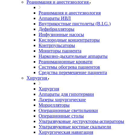
Реанимация и анестезиология
Реанимация и анестезиология
Аппараты ИВЛ
Внутрикостные пистолеты (B.I.G.)
Дефибрилляторы
Инфузионные насосы
Кислородные концентраторы
Контрпульсаторы
Мониторы пациента
Наркозно-дыхательные аппараты
Реанимационные кровати
Системы обогрева пациентов
Средства перемещение пациента
Хирургия
Хирургия
Аппараты для гипотермии
Лазеры хирургические
Морцелляторы
Операционные светильники
Операционные столы
Ультразвуковые деструкторы-аспираторы
Ультразвуковые костные скальпели
Хирургическая навигация