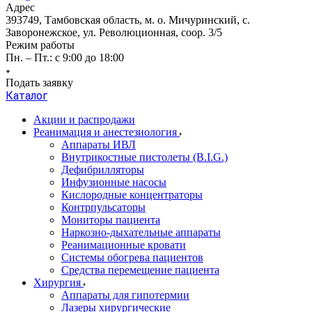
Адрес
393749, Тамбовская область, м. о. Мичуринский, с.
Заворонежское, ул. Революционная, соор. 3/5
Режим работы
Пн. – Пт.: с 9:00 до 18:00
Подать заявку
Каталог
Акции и распродажи
Реанимация и анестезиология
Аппараты ИВЛ
Внутрикостные пистолеты (B.I.G.)
Дефибрилляторы
Инфузионные насосы
Кислородные концентраторы
Контрпульсаторы
Мониторы пациента
Наркозно-дыхательные аппараты
Реанимационные кровати
Системы обогрева пациентов
Средства перемещение пациента
Хирургия
Аппараты для гипотермии
Лазеры хирургические