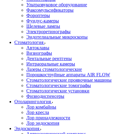
Ультразвуковое оборудование
Факоэмульсификаторы
Фороптеры
Фундус-камеры
Щелевые лампы
Электроретинографы
Эндотелиальные микроскопы
Стоматология
Автоклавы
Визиографы
Дентальные рентгены
Интраоральные камеры
Лазеры стоматологические
Порошкоструйные аппараты AIR FLOW
Стоматологические проявочные машины
Стоматологические томографы
Стоматологические установки
Физиодиспенсеры
Отоларингология
Лор комбайны
Лор кресла
Лор принадлежности
Лор эндоскопия
Эндоскопия
Артроскопический комплекс