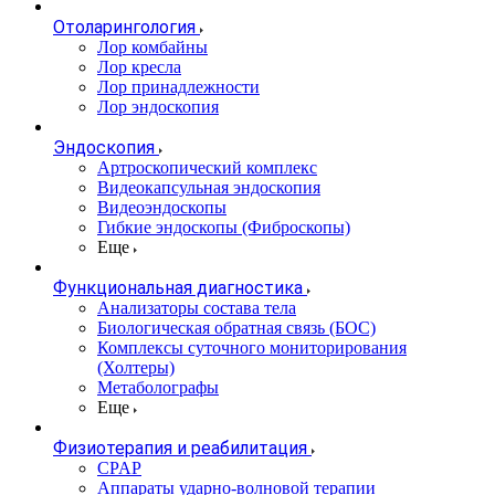
Отоларингология
Лор комбайны
Лор кресла
Лор принадлежности
Лор эндоскопия
Эндоскопия
Артроскопический комплекс
Видеокапсульная эндоскопия
Видеоэндоскопы
Гибкие эндоскопы (Фиброcкопы)
Еще
Функциональная диагностика
Анализаторы состава тела
Биологическая обратная связь (БОС)
Комплексы суточного мониторирования
(Холтеры)
Метаболографы
Еще
Физиотерапия и реабилитация
CPAP
Аппараты ударно-волновой терапии