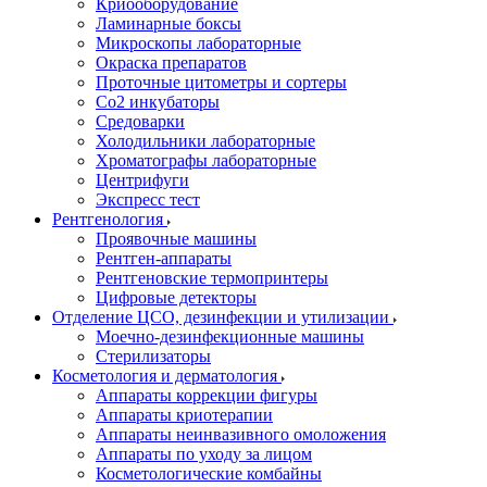
Криооборудование
Ламинарные боксы
Микроскопы лабораторные
Окраска препаратов
Проточные цитометры и сортеры
Со2 инкубаторы
Средоварки
Холодильники лабораторные
Хроматографы лабораторные
Центрифуги
Экспресс тест
Рентгенология
Проявочные машины
Рентген-аппараты
Рентгеновские термопринтеры
Цифровые детекторы
Отделение ЦСО, дезинфекции и утилизации
Моечно-дезинфекционные машины
Стерилизаторы
Косметология и дерматология
Аппараты коррекции фигуры
Аппараты криотерапии
Аппараты неинвазивного омоложения
Аппараты по уходу за лицом
Косметологические комбайны