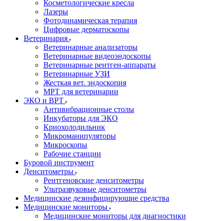
Косметологические кресла
Лазеры
Фотодинамическая терапия
Цифровые дерматоскопы
Ветеринария
Ветеринарные анализаторы
Ветеринарные видеоэндоскопы
Ветеринарные рентген-аппараты
Ветеринарные УЗИ
Жесткая вет. эндоскопия
МРТ для ветеринарии
ЭКО и ВРТ
Антивибрационные столы
Инкубаторы для ЭКО
Криохолодильник
Микроманипуляторы
Микроскопы
Рабочие станции
Буровой инструмент
Денситометры
Рентгеновские денситометры
Ультразвуковые денситометры
Медицинские дезинфицирующие средства
Медицинские мониторы
Медицинские мониторы для диагностики