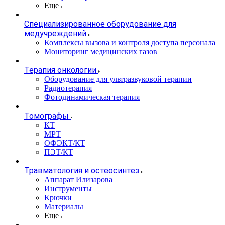
Еще
Специализированное оборудование для
медучреждений
Комплексы вызова и контроля доступа персонала
Мониторинг медицинских газов
Терапия онкологии
Оборудование для ультразвуковой терапии
Радиотерапия
Фотодинамическая терапия
Томографы
КТ
МРТ
ОФЭКТ/КТ
ПЭТ/КТ
Травматология и остеосинтез
Аппарат Илизарова
Инструменты
Крючки
Материалы
Еще