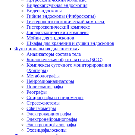
Видеокапсульная эндоскопия
Видеоэндоскопы
Гибкие эндоскопы (Фиброcкопы)
Гистерорезектоскопический комплекс
Гистероскопический комплекс
Лапароскопический комплекс
Мойки для эндоскопов
Шкафы для хранения и сушки эндоскопов
Функциональная диагностика
Анализаторы состава тела
Биологическая обратная связь (БОС)
Комплексы суточного мониторирования
(Холтеры)
Метаболографы
Нейромиоанализаторы
Полисомнографы
Реографы
Спирографы и спирометры
Стресс-системы
Сфигмометры
Электрокардиографы
Электронейромиографы
Электроэнцефалографы
Эхоэнцефалоскопы