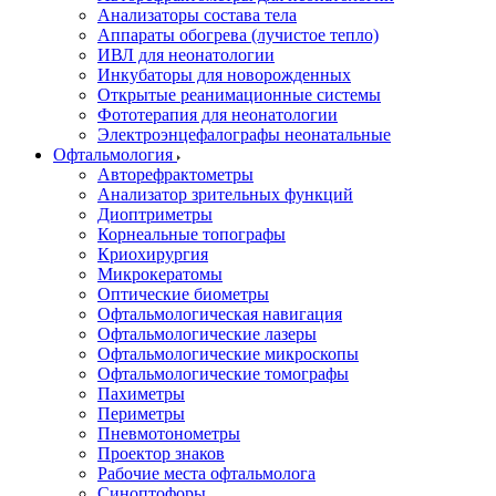
Анализаторы состава тела
Аппараты обогрева (лучистое тепло)
ИВЛ для неонатологии
Инкубаторы для новорожденных
Открытые реанимационные системы
Фототерапия для неонатологии
Электроэнцефалографы неонатальные
Офтальмология
Авторефрактометры
Анализатор зрительных функций
Диоптриметры
Корнеальные топографы
Криохирургия
Микрокератомы
Оптические биометры
Офтальмологическая навигация
Офтальмологические лазеры
Офтальмологические микроскопы
Офтальмологические томографы
Пахиметры
Периметры
Пневмотонометры
Проектор знаков
Рабочие места офтальмолога
Синоптофоры