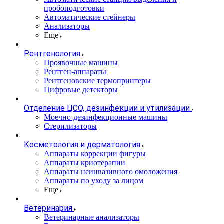
пробоподготовки
Автоматические стейнеры
Анализаторы
Еще
Рентгенология
Проявочные машины
Рентген-аппараты
Рентгеновские термопринтеры
Цифровые детекторы
Отделение ЦСО, дезинфекции и утилизации
Моечно-дезинфекционные машины
Стерилизаторы
Косметология и дерматология
Аппараты коррекции фигуры
Аппараты криотерапии
Аппараты неинвазивного омоложения
Аппараты по уходу за лицом
Еще
Ветеринария
Ветеринарные анализаторы