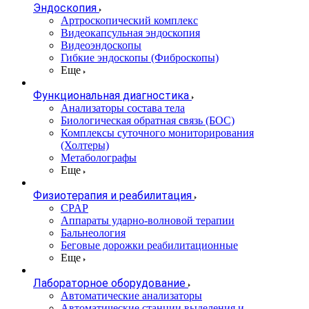
Эндоскопия
Артроскопический комплекс
Видеокапсульная эндоскопия
Видеоэндоскопы
Гибкие эндоскопы (Фиброcкопы)
Еще
Функциональная диагностика
Анализаторы состава тела
Биологическая обратная связь (БОС)
Комплексы суточного мониторирования
(Холтеры)
Метаболографы
Еще
Физиотерапия и реабилитация
CPAP
Аппараты ударно-волновой терапии
Бальнеология
Беговые дорожки реабилитационные
Еще
Лабораторное оборудование
Автоматические анализаторы
Автоматические станции выделения и