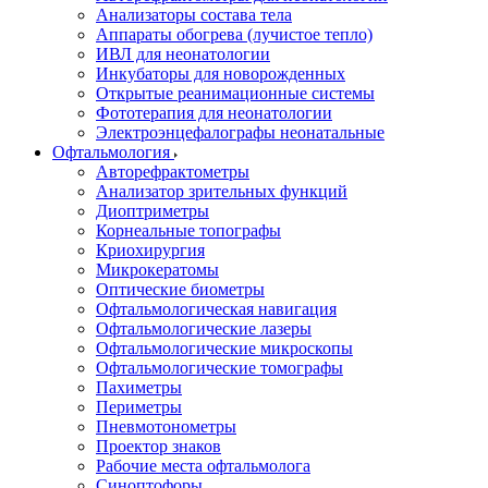
Анализаторы состава тела
Аппараты обогрева (лучистое тепло)
ИВЛ для неонатологии
Инкубаторы для новорожденных
Открытые реанимационные системы
Фототерапия для неонатологии
Электроэнцефалографы неонатальные
Офтальмология
Авторефрактометры
Анализатор зрительных функций
Диоптриметры
Корнеальные топографы
Криохирургия
Микрокератомы
Оптические биометры
Офтальмологическая навигация
Офтальмологические лазеры
Офтальмологические микроскопы
Офтальмологические томографы
Пахиметры
Периметры
Пневмотонометры
Проектор знаков
Рабочие места офтальмолога
Синоптофоры