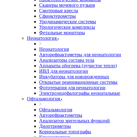
Сканеры мочевого пузыря
Смотровые кресла
Сфинктерометры
Уродинамические системы
Урологические комплексы
Фетальные мониторы
Неонатология
Неонатология
Авторефрактометры для неонатологии
Анализаторы состава тела
Аппараты обогрева (лучистое тепло)
ИВЛ для неонатологии
Инкубаторы для новорожденных
Открытые реанимационные системы
Фототерапия для неонатологии
Электроэнцефалографы неонатальные
Офтальмология
Офтальмология
Авторефрактометры
Анализатор зрительных функций
Диоптриметры
Корнеальные топографы