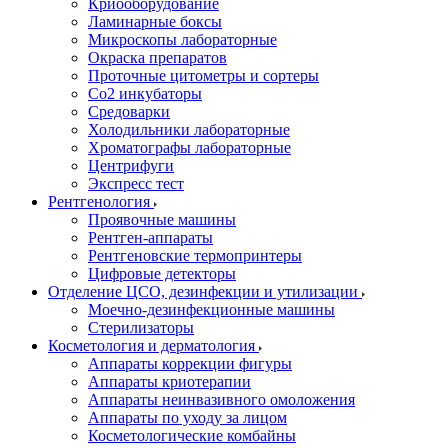
Криооборудование
Ламинарные боксы
Микроскопы лабораторные
Окраска препаратов
Проточные цитометры и сортеры
Со2 инкубаторы
Средоварки
Холодильники лабораторные
Хроматографы лабораторные
Центрифуги
Экспресс тест
Рентгенология
Проявочные машины
Рентген-аппараты
Рентгеновские термопринтеры
Цифровые детекторы
Отделение ЦСО, дезинфекции и утилизации
Моечно-дезинфекционные машины
Стерилизаторы
Косметология и дерматология
Аппараты коррекции фигуры
Аппараты криотерапии
Аппараты неинвазивного омоложения
Аппараты по уходу за лицом
Косметологические комбайны