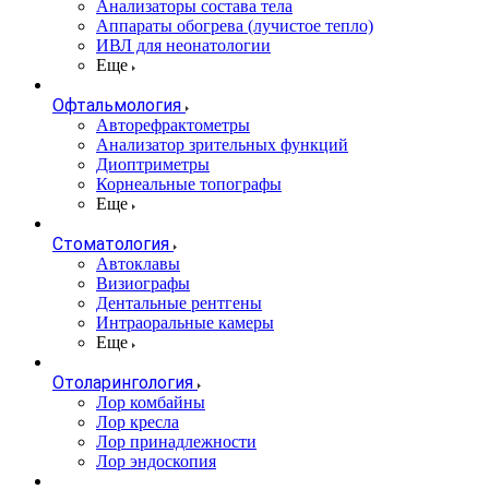
Анализаторы состава тела
Аппараты обогрева (лучистое тепло)
ИВЛ для неонатологии
Еще
Офтальмология
Авторефрактометры
Анализатор зрительных функций
Диоптриметры
Корнеальные топографы
Еще
Стоматология
Автоклавы
Визиографы
Дентальные рентгены
Интраоральные камеры
Еще
Отоларингология
Лор комбайны
Лор кресла
Лор принадлежности
Лор эндоскопия