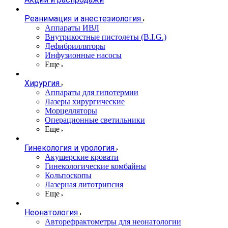
Реанимация и анестезиология
Аппараты ИВЛ
Внутрикостные пистолеты (B.I.G.)
Дефибрилляторы
Инфузионные насосы
Еще
Хирургия
Аппараты для гипотермии
Лазеры хирургические
Морцелляторы
Операционные светильники
Еще
Гинекология и урология
Акушерские кровати
Гинекологические комбайны
Кольпоскопы
Лазерная литотрипсия
Еще
Неонатология
Авторефрактометры для неонатологии