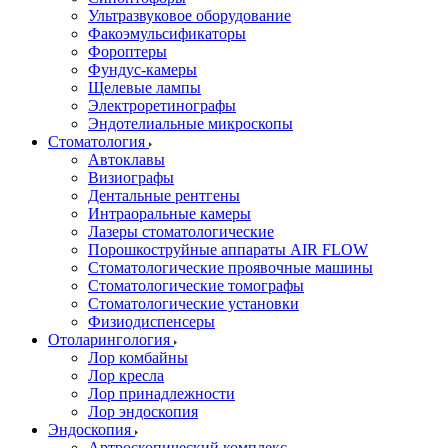
Ультразвуковое оборудование
Факоэмульсификаторы
Фороптеры
Фундус-камеры
Щелевые лампы
Электроретинографы
Эндотелиальные микроскопы
Стоматология
Автоклавы
Визиографы
Дентальные рентгены
Интраоральные камеры
Лазеры стоматологические
Порошкоструйные аппараты AIR FLOW
Стоматологические проявочные машины
Стоматологические томографы
Стоматологические установки
Физиодиспенсеры
Отоларингология
Лор комбайны
Лор кресла
Лор принадлежности
Лор эндоскопия
Эндоскопия
Артроскопический комплекс