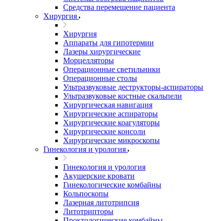
Средства перемещение пациента
Хирургия
Хирургия
Аппараты для гипотермии
Лазеры хирургические
Морцелляторы
Операционные светильники
Операционные столы
Ультразвуковые деструкторы-аспираторы
Ультразвуковые костные скальпели
Хирургическая навигация
Хирургические аспираторы
Хирургические коагуляторы
Хирургические консоли
Хирургические микроскопы
Гинекология и урология
Гинекология и урология
Акушерские кровати
Гинекологические комбайны
Кольпоскопы
Лазерная литотрипсия
Литотрипторы
Проктологические комбайны