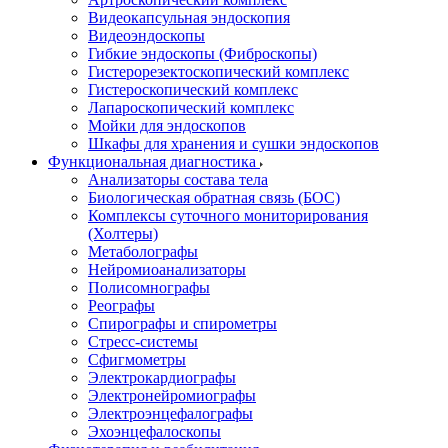
Видеокапсульная эндоскопия
Видеоэндоскопы
Гибкие эндоскопы (Фиброcкопы)
Гистерорезектоскопический комплекс
Гистероскопический комплекс
Лапароскопический комплекс
Мойки для эндоскопов
Шкафы для хранения и сушки эндоскопов
Функциональная диагностика
Анализаторы состава тела
Биологическая обратная связь (БОС)
Комплексы суточного мониторирования
(Холтеры)
Метаболографы
Нейромиоанализаторы
Полисомнографы
Реографы
Спирографы и спирометры
Стресс-системы
Сфигмометры
Электрокардиографы
Электронейромиографы
Электроэнцефалографы
Эхоэнцефалоскопы