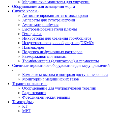
Медицинские мониторы для хирургии
Оборудование для оснащения морга
Служба крови
Автоматизированная заготовка крови
Аппараты для аутотрансфузии
Аутогемотрансфузия
Быстрозамораживатели плазмы
Гемодиализ
Инкубаторы для хранения тромбоцитов
Искусственное кровообращение (ЭКМО)
Плазмаферез
Подогрев инфузионных растворов
Размораживатели плазмы
Тромбомиксеры (аджитаторы) и термостаты
Специализированное оборудование для медучреждений
Комплексы вызова и контроля доступа персонала
Мониторинг медицинских газов
Терапия онкологии
Оборудование для ультразвуковой терапии
Радиотерапия
Фотодинамическая терапия
Томографы
КТ
МРТ