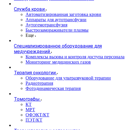
Служба крови
Автоматизированная заготовка крови
Аппараты для аутотрансфузии
Аутогемотрансфузия
Быстрозамораживатели плазмы
Еще
Специализированное оборудование для
медучреждений
Комплексы вызова и контроля доступа персонала
Мониторинг медицинских газов
Терапия онкологии
Оборудование для ультразвуковой терапии
Радиотерапия
Фотодинамическая терапия
Томографы
КТ
МРТ
ОФЭКТ/КТ
ПЭТ/КТ