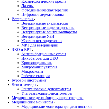
Косметологические кресла
Лазеры
Фотодинамическая терапия
Цифровые дерматоскопы
Ветеринария
Ветеринарные анализаторы
Ветеринарные видеоэндоскопы
Ветеринарные рентген-аппараты
Ветеринарные УЗИ
Жесткая вет. эндоскопия
МРТ для ветеринарии
ЭКО и ВРТ
Антивибрационные столы
Инкубаторы для ЭКО
Криохолодильник
Микроманипуляторы
Микроскопы
Рабочие станции
Буровой инструмент
Денситометры
Рентгеновские денситометры
Ультразвуковые денситометры
Медицинские дезинфицирующие средства
Медицинские мониторы
Медицинские мониторы для диагностики