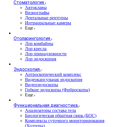
Стоматология
Автоклавы
Визиографы
Дентальные рентгены
Интраоральные камеры
Еще
Отоларингология
Лор комбайны
Лор кресла
Лор принадлежности
Лор эндоскопия
Эндоскопия
Артроскопический комплекс
Видеокапсульная эндоскопия
Видеоэндоскопы
Гибкие эндоскопы (Фиброcкопы)
Еще
Функциональная диагностика
Анализаторы состава тела
Биологическая обратная связь (БОС)
Комплексы суточного мониторирования
(Холтеры)