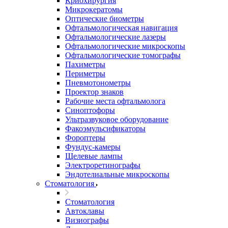
Криохирургия
Микрокератомы
Оптические биометры
Офтальмологическая навигация
Офтальмологические лазеры
Офтальмологические микроскопы
Офтальмологические томографы
Пахиметры
Периметры
Пневмотонометры
Проектор знаков
Рабочие места офтальмолога
Синоптофоры
Ультразвуковое оборудование
Факоэмульсификаторы
Фороптеры
Фундус-камеры
Щелевые лампы
Электроретинографы
Эндотелиальные микроскопы
Стоматология
Стоматология
Автоклавы
Визиографы