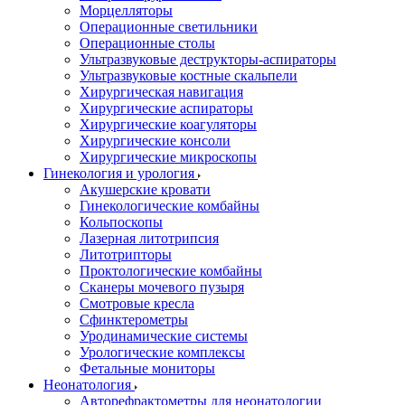
Морцелляторы
Операционные светильники
Операционные столы
Ультразвуковые деструкторы-аспираторы
Ультразвуковые костные скальпели
Хирургическая навигация
Хирургические аспираторы
Хирургические коагуляторы
Хирургические консоли
Хирургические микроскопы
Гинекология и урология
Акушерские кровати
Гинекологические комбайны
Кольпоскопы
Лазерная литотрипсия
Литотрипторы
Проктологические комбайны
Сканеры мочевого пузыря
Смотровые кресла
Сфинктерометры
Уродинамические системы
Урологические комплексы
Фетальные мониторы
Неонатология
Авторефрактометры для неонатологии