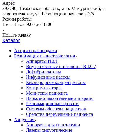
Адрес
393749, Тамбовская область, м. о. Мичуринский, с.
Заворонежское, ул. Революционная, соор. 3/5
Режим работы
Пн. – Пт.: с 9:00 до 18:00
Подать заявку
Каталог
Акции и распродажи
Реанимация и анестезиология
Аппараты ИВЛ
Внутрикостные пистолеты (B.I.G.)
Дефибрилляторы
Инфузионные насосы
Кислородные концентраторы
Контрпульсаторы
Мониторы пациента
Наркозно-дыхательные аппараты
Реанимационные кровати
Системы обогрева пациентов
Средства перемещение пациента
Хирургия
Аппараты для гипотермии
Лазеры хирургические