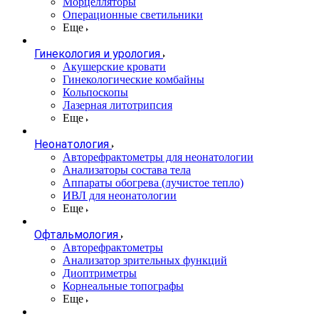
Морцелляторы
Операционные светильники
Еще
Гинекология и урология
Акушерские кровати
Гинекологические комбайны
Кольпоскопы
Лазерная литотрипсия
Еще
Неонатология
Авторефрактометры для неонатологии
Анализаторы состава тела
Аппараты обогрева (лучистое тепло)
ИВЛ для неонатологии
Еще
Офтальмология
Авторефрактометры
Анализатор зрительных функций
Диоптриметры
Корнеальные топографы
Еще