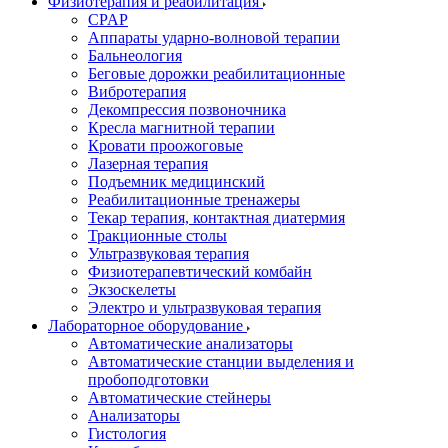
Физиотерапия и реабилитация
CPAP
Аппараты ударно-волновой терапии
Бальнеология
Беговые дорожки реабилитационные
Вибротерапия
Декомпрессия позвоночника
Кресла магнитной терапии
Кровати проожоговые
Лазерная терапия
Подъемник медицинский
Реабилитационные тренажеры
Текар терапия, контактная диатермия
Тракционные столы
Ультразвуковая терапия
Физиотерапевтический комбайн
Экзоскелеты
Электро и ультразвуковая терапия
Лабораторное оборудование
Автоматические анализаторы
Автоматические станции выделения и
пробоподготовки
Автоматические стейнеры
Анализаторы
Гистология