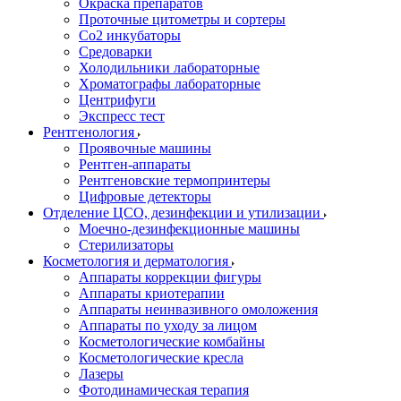
Окраска препаратов
Проточные цитометры и сортеры
Со2 инкубаторы
Средоварки
Холодильники лабораторные
Хроматографы лабораторные
Центрифуги
Экспресс тест
Рентгенология
Проявочные машины
Рентген-аппараты
Рентгеновские термопринтеры
Цифровые детекторы
Отделение ЦСО, дезинфекции и утилизации
Моечно-дезинфекционные машины
Стерилизаторы
Косметология и дерматология
Аппараты коррекции фигуры
Аппараты криотерапии
Аппараты неинвазивного омоложения
Аппараты по уходу за лицом
Косметологические комбайны
Косметологические кресла
Лазеры
Фотодинамическая терапия