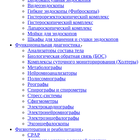
Видеоэндоскопы
Гибкие эндоскопы (Фиброcкопы)
Гистерорезектоскопический комплекс
Гистероскопический комплекс
Лапароскопический комплекс
Мойки для эндоскопов
Шкафы для хранения и сушки эндоскопов
Функциональная диагностика
Анализаторы состава тела
Биологическая обратная связь (БОС)
Комплексы суточного мониторирования (Холтеры)
Метаболографы
Нейромиоанализаторы
Полисомнографы
Реографы
Спирографы и спирометры
Стресс-системы
Сфигмометры
Электрокардиографы
Электронейромиографы
Электроэнцефалографы
Эхоэнцефалоскопы
Физиотерапия и реабилитация
CPAP