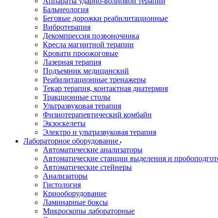
Аппараты ударно-волновой терапии
Бальнеология
Беговые дорожки реабилитационные
Вибротерапия
Декомпрессия позвоночника
Кресла магнитной терапии
Кровати проожоговые
Лазерная терапия
Подъемник медицинский
Реабилитационные тренажеры
Текар терапия, контактная диатермия
Тракционные столы
Ультразвуковая терапия
Физиотерапевтический комбайн
Экзоскелеты
Электро и ультразвуковая терапия
Лабораторное оборудование
Автоматические анализаторы
Автоматические станции выделения и пробоподгот
Автоматические стейнеры
Анализаторы
Гистология
Криооборудование
Ламинарные боксы
Микроскопы лабораторные