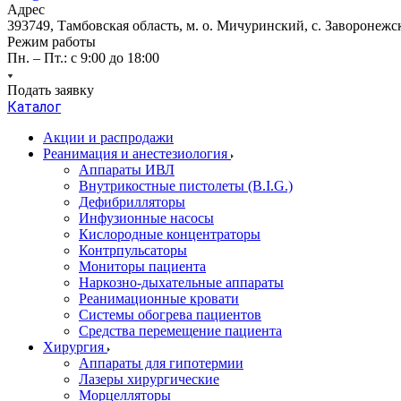
Адрес
393749, Тамбовская область, м. о. Мичуринский, с. Заворонежск
Режим работы
Пн. – Пт.: с 9:00 до 18:00
Подать заявку
Каталог
Акции и распродажи
Реанимация и анестезиология
Аппараты ИВЛ
Внутрикостные пистолеты (B.I.G.)
Дефибрилляторы
Инфузионные насосы
Кислородные концентраторы
Контрпульсаторы
Мониторы пациента
Наркозно-дыхательные аппараты
Реанимационные кровати
Системы обогрева пациентов
Средства перемещение пациента
Хирургия
Аппараты для гипотермии
Лазеры хирургические
Морцелляторы