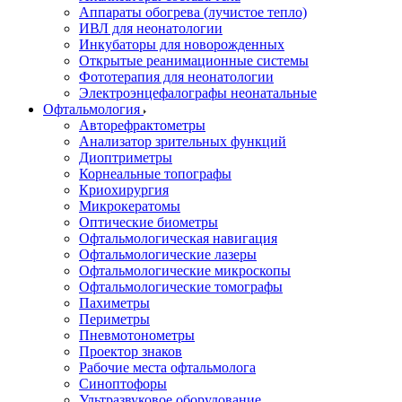
Аппараты обогрева (лучистое тепло)
ИВЛ для неонатологии
Инкубаторы для новорожденных
Открытые реанимационные системы
Фототерапия для неонатологии
Электроэнцефалографы неонатальные
Офтальмология
Авторефрактометры
Анализатор зрительных функций
Диоптриметры
Корнеальные топографы
Криохирургия
Микрокератомы
Оптические биометры
Офтальмологическая навигация
Офтальмологические лазеры
Офтальмологические микроскопы
Офтальмологические томографы
Пахиметры
Периметры
Пневмотонометры
Проектор знаков
Рабочие места офтальмолога
Синоптофоры
Ультразвуковое оборудование