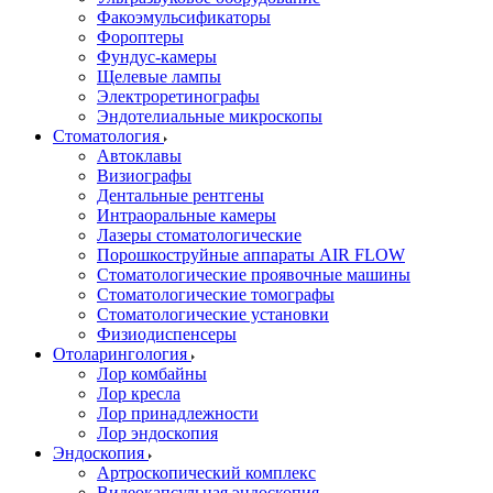
Факоэмульсификаторы
Фороптеры
Фундус-камеры
Щелевые лампы
Электроретинографы
Эндотелиальные микроскопы
Стоматология
Автоклавы
Визиографы
Дентальные рентгены
Интраоральные камеры
Лазеры стоматологические
Порошкоструйные аппараты AIR FLOW
Стоматологические проявочные машины
Стоматологические томографы
Стоматологические установки
Физиодиспенсеры
Отоларингология
Лор комбайны
Лор кресла
Лор принадлежности
Лор эндоскопия
Эндоскопия
Артроскопический комплекс
Видеокапсульная эндоскопия