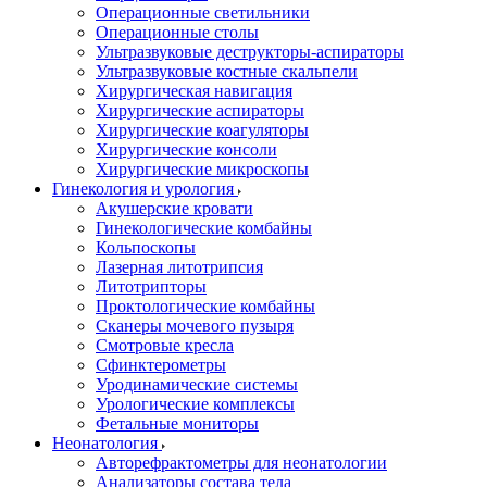
Операционные светильники
Операционные столы
Ультразвуковые деструкторы-аспираторы
Ультразвуковые костные скальпели
Хирургическая навигация
Хирургические аспираторы
Хирургические коагуляторы
Хирургические консоли
Хирургические микроскопы
Гинекология и урология
Акушерские кровати
Гинекологические комбайны
Кольпоскопы
Лазерная литотрипсия
Литотрипторы
Проктологические комбайны
Сканеры мочевого пузыря
Смотровые кресла
Сфинктерометры
Уродинамические системы
Урологические комплексы
Фетальные мониторы
Неонатология
Авторефрактометры для неонатологии
Анализаторы состава тела