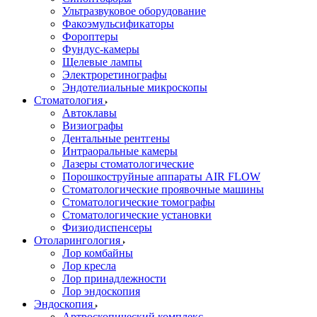
Ультразвуковое оборудование
Факоэмульсификаторы
Фороптеры
Фундус-камеры
Щелевые лампы
Электроретинографы
Эндотелиальные микроскопы
Стоматология
Автоклавы
Визиографы
Дентальные рентгены
Интраоральные камеры
Лазеры стоматологические
Порошкоструйные аппараты AIR FLOW
Стоматологические проявочные машины
Стоматологические томографы
Стоматологические установки
Физиодиспенсеры
Отоларингология
Лор комбайны
Лор кресла
Лор принадлежности
Лор эндоскопия
Эндоскопия
Артроскопический комплекс