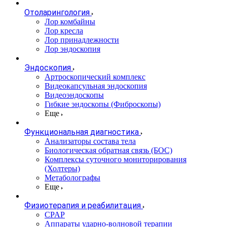
Отоларингология
Лор комбайны
Лор кресла
Лор принадлежности
Лор эндоскопия
Эндоскопия
Артроскопический комплекс
Видеокапсульная эндоскопия
Видеоэндоскопы
Гибкие эндоскопы (Фиброcкопы)
Еще
Функциональная диагностика
Анализаторы состава тела
Биологическая обратная связь (БОС)
Комплексы суточного мониторирования
(Холтеры)
Метаболографы
Еще
Физиотерапия и реабилитация
CPAP
Аппараты ударно-волновой терапии