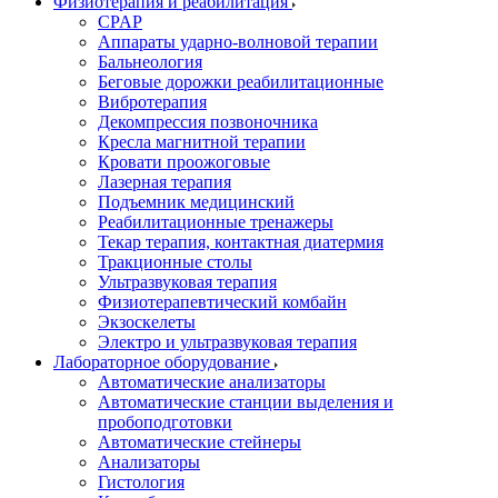
Физиотерапия и реабилитация
CPAP
Аппараты ударно-волновой терапии
Бальнеология
Беговые дорожки реабилитационные
Вибротерапия
Декомпрессия позвоночника
Кресла магнитной терапии
Кровати проожоговые
Лазерная терапия
Подъемник медицинский
Реабилитационные тренажеры
Текар терапия, контактная диатермия
Тракционные столы
Ультразвуковая терапия
Физиотерапевтический комбайн
Экзоскелеты
Электро и ультразвуковая терапия
Лабораторное оборудование
Автоматические анализаторы
Автоматические станции выделения и
пробоподготовки
Автоматические стейнеры
Анализаторы
Гистология