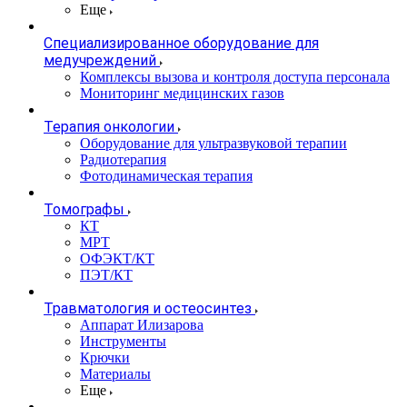
Еще
Специализированное оборудование для
медучреждений
Комплексы вызова и контроля доступа персонала
Мониторинг медицинских газов
Терапия онкологии
Оборудование для ультразвуковой терапии
Радиотерапия
Фотодинамическая терапия
Томографы
КТ
МРТ
ОФЭКТ/КТ
ПЭТ/КТ
Травматология и остеосинтез
Аппарат Илизарова
Инструменты
Крючки
Материалы
Еще