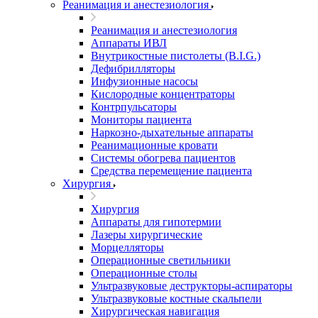
Реанимация и анестезиология
Реанимация и анестезиология
Аппараты ИВЛ
Внутрикостные пистолеты (B.I.G.)
Дефибрилляторы
Инфузионные насосы
Кислородные концентраторы
Контрпульсаторы
Мониторы пациента
Наркозно-дыхательные аппараты
Реанимационные кровати
Системы обогрева пациентов
Средства перемещение пациента
Хирургия
Хирургия
Аппараты для гипотермии
Лазеры хирургические
Морцелляторы
Операционные светильники
Операционные столы
Ультразвуковые деструкторы-аспираторы
Ультразвуковые костные скальпели
Хирургическая навигация