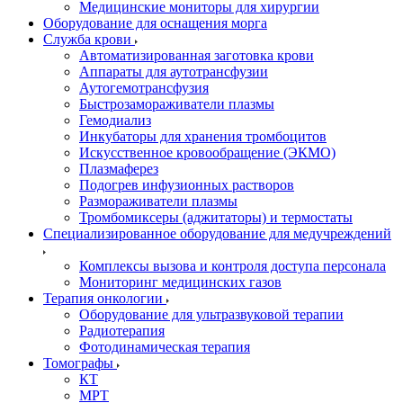
Медицинские мониторы для хирургии
Оборудование для оснащения морга
Служба крови
Автоматизированная заготовка крови
Аппараты для аутотрансфузии
Аутогемотрансфузия
Быстрозамораживатели плазмы
Гемодиализ
Инкубаторы для хранения тромбоцитов
Искусственное кровообращение (ЭКМО)
Плазмаферез
Подогрев инфузионных растворов
Размораживатели плазмы
Тромбомиксеры (аджитаторы) и термостаты
Специализированное оборудование для медучреждений
Комплексы вызова и контроля доступа персонала
Мониторинг медицинских газов
Терапия онкологии
Оборудование для ультразвуковой терапии
Радиотерапия
Фотодинамическая терапия
Томографы
КТ
МРТ