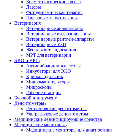
Косметологические кресла
Лазеры
Фотодинамическая терапия
Цифровые дерматоскопы
Ветеринария
Ветеринарные анализаторы
Ветеринарные видеоэндоскопы
Ветеринарные рентген-аппараты
Ветеринарные УЗИ
Жесткая вет. эндоскопия
МРТ для ветеринарии
ЭКО и ВРТ
Антивибрационные столы
Инкубаторы для ЭКО
Криохолодильник
Микроманипуляторы
Микроскопы
Рабочие станции
Буровой инструмент
Денситометры
Рентгеновские денситометры
Ультразвуковые денситометры
Медицинские дезинфицирующие средства
Медицинские мониторы
Медицинские мониторы для диагностики