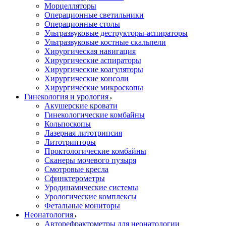
Морцелляторы
Операционные светильники
Операционные столы
Ультразвуковые деструкторы-аспираторы
Ультразвуковые костные скальпели
Хирургическая навигация
Хирургические аспираторы
Хирургические коагуляторы
Хирургические консоли
Хирургические микроскопы
Гинекология и урология
Акушерские кровати
Гинекологические комбайны
Кольпоскопы
Лазерная литотрипсия
Литотрипторы
Проктологические комбайны
Сканеры мочевого пузыря
Смотровые кресла
Сфинктерометры
Уродинамические системы
Урологические комплексы
Фетальные мониторы
Неонатология
Авторефрактометры для неонатологии