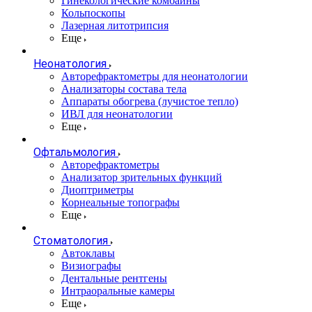
Гинекологические комбайны
Кольпоскопы
Лазерная литотрипсия
Еще
Неонатология
Авторефрактометры для неонатологии
Анализаторы состава тела
Аппараты обогрева (лучистое тепло)
ИВЛ для неонатологии
Еще
Офтальмология
Авторефрактометры
Анализатор зрительных функций
Диоптриметры
Корнеальные топографы
Еще
Стоматология
Автоклавы
Визиографы
Дентальные рентгены
Интраоральные камеры
Еще