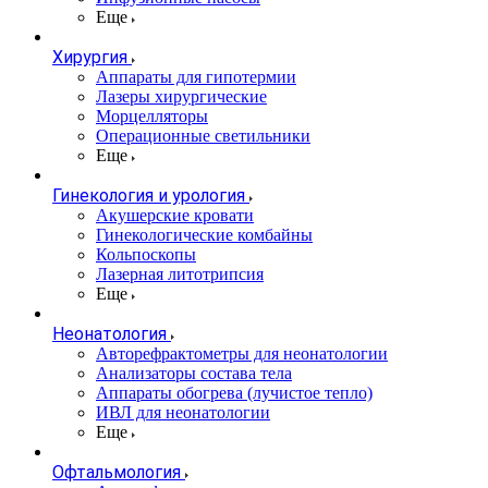
Еще
Хирургия
Аппараты для гипотермии
Лазеры хирургические
Морцелляторы
Операционные светильники
Еще
Гинекология и урология
Акушерские кровати
Гинекологические комбайны
Кольпоскопы
Лазерная литотрипсия
Еще
Неонатология
Авторефрактометры для неонатологии
Анализаторы состава тела
Аппараты обогрева (лучистое тепло)
ИВЛ для неонатологии
Еще
Офтальмология