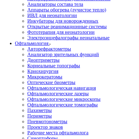
Анализаторы состава тела
Аппараты обогрева (лучистое тепло)
ИВЛ для неонатологии
Инкубаторы для новорожденных
Открытые реанимационные системы
Фототерапия для неонатологии
Электроэнцефалографы неонатальные
Офтальмология
Авторефрактометры
Анализатор зрительных функций
Диоптриметры
Корнеальные топографы
Криохирургия
Микрокератомы
Оптические биометры
Офтальмологическая навигация
Офтальмологические лазеры
Офтальмологические микроскопы
Офтальмологические томографы
Пахиметры
Периметры
Пневмотонометры
Проектор знаков
Рабочие места офтальмолога
Синоптофоры