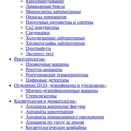
Криооборудование
Ламинарные боксы
Микроскопы лабораторные
Окраска препаратов
Проточные цитометры и сортеры
Со2 инкубаторы
Средоварки
Холодильники лабораторные
Хроматографы лабораторные
Центрифуги
Экспресс тест
Рентгенология
Проявочные машины
Рентген-аппараты
Рентгеновские термопринтеры
Цифровые детекторы
Отделение ЦСО, дезинфекции и утилизации
Моечно-дезинфекционные машины
Стерилизаторы
Косметология и дерматология
Аппараты коррекции фигуры
Аппараты криотерапии
Аппараты неинвазивного омоложения
Аппараты по уходу за лицом
Косметологические комбайны