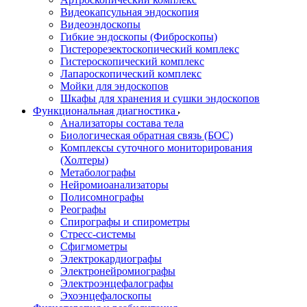
Видеокапсульная эндоскопия
Видеоэндоскопы
Гибкие эндоскопы (Фиброcкопы)
Гистерорезектоскопический комплекс
Гистероскопический комплекс
Лапароскопический комплекс
Мойки для эндоскопов
Шкафы для хранения и сушки эндоскопов
Функциональная диагностика
Анализаторы состава тела
Биологическая обратная связь (БОС)
Комплексы суточного мониторирования
(Холтеры)
Метаболографы
Нейромиоанализаторы
Полисомнографы
Реографы
Спирографы и спирометры
Стресс-системы
Сфигмометры
Электрокардиографы
Электронейромиографы
Электроэнцефалографы
Эхоэнцефалоскопы