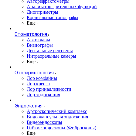
Авторефрактометры
Анализатор зрительных функций
Диоптриметры
Корнеальные топографы
Еще
Стоматология
Автоклавы
Визиографы
Дентальные рентгены
Интраоральные камеры
Еще
Отоларингология
Лор комбайны
Лор кресла
Лор принадлежности
Лор эндоскопия
Эндоскопия
Артроскопический комплекс
Видеокапсульная эндоскопия
Видеоэндоскопы
Гибкие эндоскопы (Фиброcкопы)
Еще