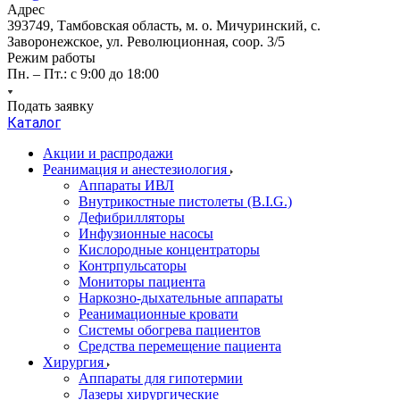
Адрес
393749, Тамбовская область, м. о. Мичуринский, с.
Заворонежское, ул. Революционная, соор. 3/5
Режим работы
Пн. – Пт.: с 9:00 до 18:00
Подать заявку
Каталог
Акции и распродажи
Реанимация и анестезиология
Аппараты ИВЛ
Внутрикостные пистолеты (B.I.G.)
Дефибрилляторы
Инфузионные насосы
Кислородные концентраторы
Контрпульсаторы
Мониторы пациента
Наркозно-дыхательные аппараты
Реанимационные кровати
Системы обогрева пациентов
Средства перемещение пациента
Хирургия
Аппараты для гипотермии
Лазеры хирургические