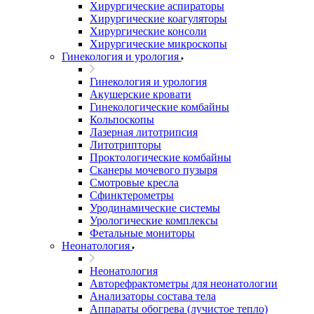
Хирургические аспираторы
Хирургические коагуляторы
Хирургические консоли
Хирургические микроскопы
Гинекология и урология
Гинекология и урология
Акушерские кровати
Гинекологические комбайны
Кольпоскопы
Лазерная литотрипсия
Литотрипторы
Проктологические комбайны
Сканеры мочевого пузыря
Смотровые кресла
Сфинктерометры
Уродинамические системы
Урологические комплексы
Фетальные мониторы
Неонатология
Неонатология
Авторефрактометры для неонатологии
Анализаторы состава тела
Аппараты обогрева (лучистое тепло)