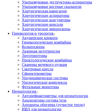
Ультразвуковые деструкторы-аспираторы
Ультразвуковые костные скальпели
Хирургическая навигация
Хирургические аспираторы
Хирургические коагуляторы
Хирургические консоли
Хирургические микроскопы
Гинекология и урология
Акушерские кровати
Гинекологические комбайны
Кольпоскопы
Лазерная литотрипсия
Литотрипторы
Проктологические комбайны
Сканеры мочевого пузыря
Смотровые кресла
Сфинктерометры
Уродинамические системы
Урологические комплексы
Фетальные мониторы
Неонатология
Авторефрактометры для неонатологии
Анализаторы состава тела
Аппараты обогрева (лучистое тепло)
ИВЛ для неонатологии