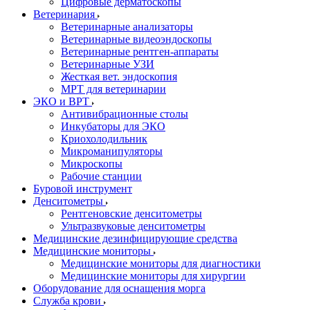
Цифровые дерматоскопы
Ветеринария
Ветеринарные анализаторы
Ветеринарные видеоэндоскопы
Ветеринарные рентген-аппараты
Ветеринарные УЗИ
Жесткая вет. эндоскопия
МРТ для ветеринарии
ЭКО и ВРТ
Антивибрационные столы
Инкубаторы для ЭКО
Криохолодильник
Микроманипуляторы
Микроскопы
Рабочие станции
Буровой инструмент
Денситометры
Рентгеновские денситометры
Ультразвуковые денситометры
Медицинские дезинфицирующие средства
Медицинские мониторы
Медицинские мониторы для диагностики
Медицинские мониторы для хирургии
Оборудование для оснащения морга
Служба крови