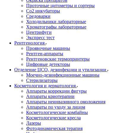
Окраска препаратов
Проточные цитометры и сортеры
Со2 инкубаторы
Средоварки
Холодильники лабораторные
Хроматографы лабораторные
Центрифуги
Экспресс тест
Рентгенология
Проявочные машины
Рентген-аппараты
Рентгеновские термопринтеры
Цифровые детекторы
Отделение ЦСО, дезинфекции и утилизации
Моечно-дезинфекционные машины
Стерилизаторы
Косметология и дерматология
Аппараты коррекции фигуры
Аппараты криотерапии
Аппараты неинвазивного омоложения
Аппараты по уходу за лицом
Косметологические комбайны
Косметологические кресла
Лазеры
Фотодинамическая терапия