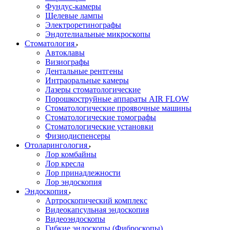
Фундус-камеры
Щелевые лампы
Электроретинографы
Эндотелиальные микроскопы
Стоматология
Автоклавы
Визиографы
Дентальные рентгены
Интраоральные камеры
Лазеры стоматологические
Порошкоструйные аппараты AIR FLOW
Стоматологические проявочные машины
Стоматологические томографы
Стоматологические установки
Физиодиспенсеры
Отоларингология
Лор комбайны
Лор кресла
Лор принадлежности
Лор эндоскопия
Эндоскопия
Артроскопический комплекс
Видеокапсульная эндоскопия
Видеоэндоскопы
Гибкие эндоскопы (Фиброcкопы)