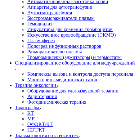
Автоматизированная заготовка крови
Аппараты для аутотрансфузии
Аутогемотрансфузия
Быстрозамораживатели плазмы
Гемодиализ
Инкубаторы для хранения тромбоцитов
Искусственное кровообращение (ЭКМО)
Плазмаферез
Подогрев инфузионных растворов
Размораживатели плазмы
Тромбомиксеры (аджитаторы) и термостаты
Специализированное оборудование для медучреждений
Комплексы вызова и контроля доступа персонала
Мониторинг медицинских газов
Терапия онкологии
Оборудование для ультразвуковой терапии
Радиотерапия
Фотодинамическая терапия
Томографы
КТ
МРТ
ОФЭКТ/КТ
ПЭТ/КТ
Травматология и остеосинтез