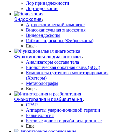
Лор принадлежности
Лор эндоскопия
Эндоскопия
Артроскопический комплекс
Видеокапсульная эндоскопия
Видеоэндоскопы
Гибкие эндоскопы (Фиброcкопы)
Еще
Функциональная диагностика
Анализаторы состава тела
Биологическая обратная связь (БОС)
Комплексы суточного мониторирования
(Холтеры)
Метаболографы
Еще
Физиотерапия и реабилитация
CPAP
Аппараты ударно-волновой терапии
Бальнеология
Беговые дорожки реабилитационные
Еще