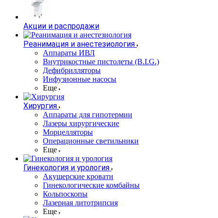
Акции и распродажи
Реанимация и анестезиология
Аппараты ИВЛ
Внутрикостные пистолеты (B.I.G.)
Дефибрилляторы
Инфузионные насосы
Еще
Хирургия
Аппараты для гипотермии
Лазеры хирургические
Морцелляторы
Операционные светильники
Еще
Гинекология и урология
Акушерские кровати
Гинекологические комбайны
Кольпоскопы
Лазерная литотрипсия
Еще