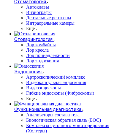
Стоматология
Автоклавы
Визиографы
Дентальные рентгены
Интраоральные камеры
Еще
Отоларингология
Лор комбайны
Лор кресла
Лор принадлежности
Лор эндоскопия
Эндоскопия
Артроскопический комплекс
Видеокапсульная эндоскопия
Видеоэндоскопы
Гибкие эндоскопы (Фиброcкопы)
Еще
Функциональная диагностика
Анализаторы состава тела
Биологическая обратная связь (БОС)
Комплексы суточного мониторирования
(Холтеры)