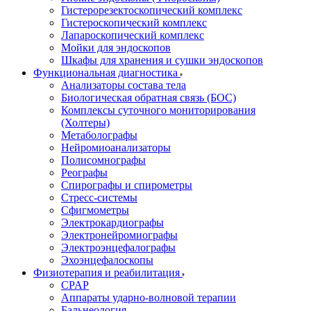
Гистерорезектоскопический комплекс
Гистероскопический комплекс
Лапароскопический комплекс
Мойки для эндоскопов
Шкафы для хранения и сушки эндоскопов
Функциональная диагностика
Анализаторы состава тела
Биологическая обратная связь (БОС)
Комплексы суточного мониторирования
(Холтеры)
Метаболографы
Нейромиоанализаторы
Полисомнографы
Реографы
Спирографы и спирометры
Стресс-системы
Сфигмометры
Электрокардиографы
Электронейромиографы
Электроэнцефалографы
Эхоэнцефалоскопы
Физиотерапия и реабилитация
CPAP
Аппараты ударно-волновой терапии
Бальнеология