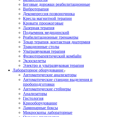
Беговые дорожки реабилитационные
Вибротерапия
Декомпрессия позвоночника
Кресла магнитной терапии
Кровати проожоговые
Лазерная терапия
Подъемник медицинский
Реабилитационные тренажеры
Текар терапия, контактная диатермия
Тракционные столы
Ультразвуковая терапия
Физиотерапевтический комбайн
Экзоскелеты
Электро и ультразвуковая терапия
Лабораторное оборудование
Автоматические анализаторы
Автоматические станции выделения и
пробоподготовки
Автоматические стейнеры
Анализаторы
Гистология
Криооборудование
Ламинарные боксы
Микроскопы лабораторные