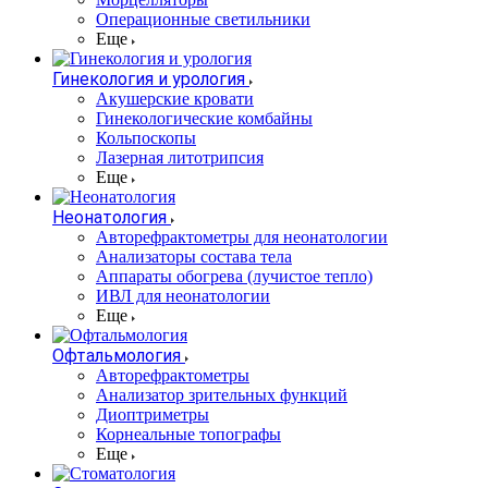
Операционные светильники
Еще
Гинекология и урология
Акушерские кровати
Гинекологические комбайны
Кольпоскопы
Лазерная литотрипсия
Еще
Неонатология
Авторефрактометры для неонатологии
Анализаторы состава тела
Аппараты обогрева (лучистое тепло)
ИВЛ для неонатологии
Еще
Офтальмология
Авторефрактометры
Анализатор зрительных функций
Диоптриметры
Корнеальные топографы
Еще