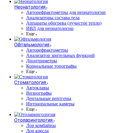
Неонатология
Авторефрактометры для неонатологии
Анализаторы состава тела
Аппараты обогрева (лучистое тепло)
ИВЛ для неонатологии
Еще
Офтальмология
Авторефрактометры
Анализатор зрительных функций
Диоптриметры
Корнеальные топографы
Еще
Стоматология
Автоклавы
Визиографы
Дентальные рентгены
Интраоральные камеры
Еще
Отоларингология
Лор комбайны
Лор кресла