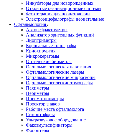
Инкубаторы для новорожденных
Открытые реанимационные системы
Фототерапия для неонатологии
Электроэнцефалографы неонатальные
Офтальмология
Авторефрактометры
Анализатор зрительных функций
Диоптриметры
Корнеальные топографы
Криохирургия
Микрокератомы
Оптические биометры
Офтальмологическая навигация
Офтальмологические лазеры
Офтальмологические микроскопы
Офтальмологические томографы
Пахиметры
Периметры
Пневмотонометры
Проектор знаков
Рабочие места офтальмолога
Синоптофоры
Ультразвуковое оборудование
Факоэмульсификаторы
Фороптеры