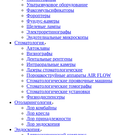
Ультразвуковое оборудование
Факоэмульсификаторы
Фороптеры
Фундус-камеры
Щелевые лампы
Электроретинографы
Эндотелиальные микроскопы
Стоматология
Автоклавы
Визиографы
Дентальные рентгены
Интраоральные камеры
Лазеры стоматологические
Порошкоструйные аппараты AIR FLOW
Стоматологические проявочные машины
Стоматологические томографы
Стоматологические установки
Физиодиспенсеры
Отоларингология
Лор комбайны
Лор кресла
Лор принадлежности
Лор эндоскопия
Эндоскопия
Артроскопический комплекс