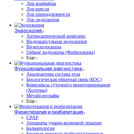
Лор комбайны
Лор кресла
Лор принадлежности
Лор эндоскопия
Эндоскопия
Артроскопический комплекс
Видеокапсульная эндоскопия
Видеоэндоскопы
Гибкие эндоскопы (Фиброcкопы)
Еще
Функциональная диагностика
Анализаторы состава тела
Биологическая обратная связь (БОС)
Комплексы суточного мониторирования
(Холтеры)
Метаболографы
Еще
Физиотерапия и реабилитация
CPAP
Аппараты ударно-волновой терапии
Бальнеология
Беговые дорожки реабилитационные