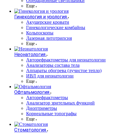
Операционные светильники
Еще
Гинекология и урология
Акушерские кровати
Гинекологические комбайны
Кольпоскопы
Лазерная литотрипсия
Еще
Неонатология
Авторефрактометры для неонатологии
Анализаторы состава тела
Аппараты обогрева (лучистое тепло)
ИВЛ для неонатологии
Еще
Офтальмология
Авторефрактометры
Анализатор зрительных функций
Диоптриметры
Корнеальные топографы
Еще
Стоматология