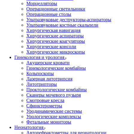
Морцелляторы
Операционные светильники
Операционные столы
Ультразвуковые деструкторы-аспираторы
Ультразвуковые костные скальпели
Хирургическая навигация
Хирургические аспираторы
Хирургические коагуляторы
Хирургические консоли
Хирургические микроскопы
Гинекология и урология
Акушерские кровати
Гинекологические комбайны
Кольпоскопы
Лазерная литотрипсия
Литотрипторы
Проктологические комбайны
Сканеры мочевого пузыря
Смотровые кресла
Сфинктерометры
Уродинамические системы
Урологические комплексы
Фетальные мониторы
Неонатология
Авторефрактометры для неонатологии