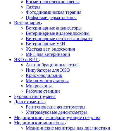
Косметологические кресла
Лазеры
Фотодинамическая терапия
Цифровые дерматоскопы
Ветеринария
Ветеринарные анализаторы
Ветеринарные видеоэндоскопы
Ветеринарные рентген-аппараты
Ветеринарные УЗИ
Жесткая вет. эндоскопия
МРТ для ветеринарии
ЭКО и ВРТ
Антивибрационные столы
Инкубаторы для ЭКО
Криохолодильник
Микроманипуляторы
Микроскопы
Рабочие станции
Буровой инструмент
Денситометры
Рентгеновские денситометры
Ультразвуковые денситометры
Медицинские дезинфицирующие средства
Медицинские мониторы
Медицинские мониторы для диагностики