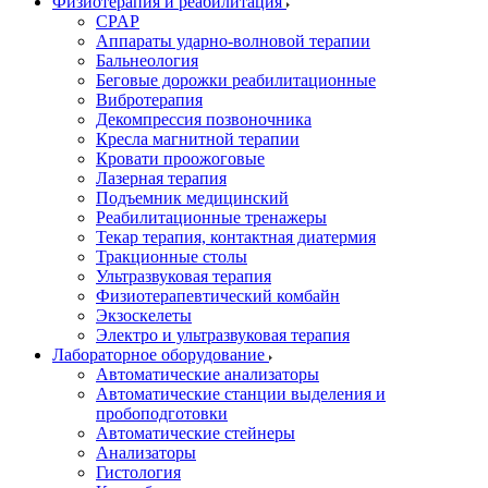
Физиотерапия и реабилитация
CPAP
Аппараты ударно-волновой терапии
Бальнеология
Беговые дорожки реабилитационные
Вибротерапия
Декомпрессия позвоночника
Кресла магнитной терапии
Кровати проожоговые
Лазерная терапия
Подъемник медицинский
Реабилитационные тренажеры
Текар терапия, контактная диатермия
Тракционные столы
Ультразвуковая терапия
Физиотерапевтический комбайн
Экзоскелеты
Электро и ультразвуковая терапия
Лабораторное оборудование
Автоматические анализаторы
Автоматические станции выделения и
пробоподготовки
Автоматические стейнеры
Анализаторы
Гистология