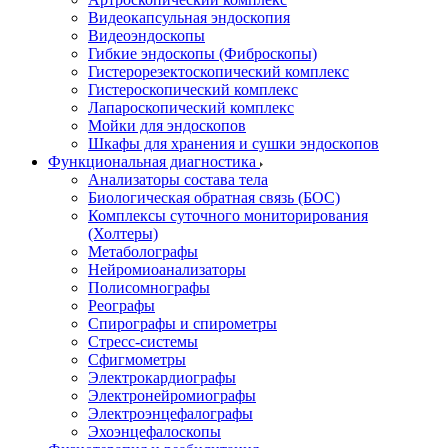
Видеокапсульная эндоскопия
Видеоэндоскопы
Гибкие эндоскопы (Фиброcкопы)
Гистерорезектоскопический комплекс
Гистероскопический комплекс
Лапароскопический комплекс
Мойки для эндоскопов
Шкафы для хранения и сушки эндоскопов
Функциональная диагностика
Анализаторы состава тела
Биологическая обратная связь (БОС)
Комплексы суточного мониторирования
(Холтеры)
Метаболографы
Нейромиоанализаторы
Полисомнографы
Реографы
Спирографы и спирометры
Стресс-системы
Сфигмометры
Электрокардиографы
Электронейромиографы
Электроэнцефалографы
Эхоэнцефалоскопы