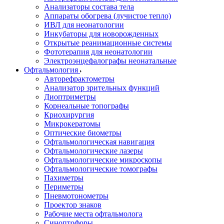
Анализаторы состава тела
Аппараты обогрева (лучистое тепло)
ИВЛ для неонатологии
Инкубаторы для новорожденных
Открытые реанимационные системы
Фототерапия для неонатологии
Электроэнцефалографы неонатальные
Офтальмология
Авторефрактометры
Анализатор зрительных функций
Диоптриметры
Корнеальные топографы
Криохирургия
Микрокератомы
Оптические биометры
Офтальмологическая навигация
Офтальмологические лазеры
Офтальмологические микроскопы
Офтальмологические томографы
Пахиметры
Периметры
Пневмотонометры
Проектор знаков
Рабочие места офтальмолога
Синоптофоры