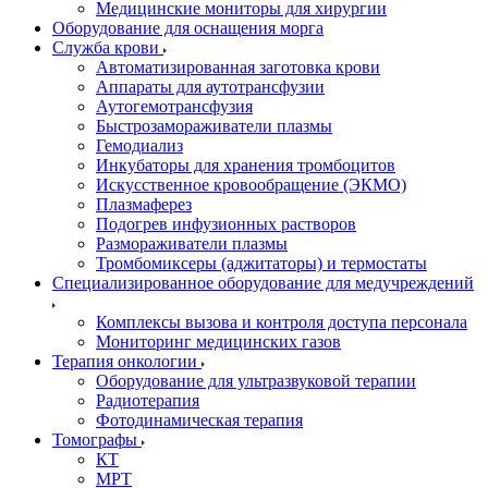
Медицинские мониторы для хирургии
Оборудование для оснащения морга
Служба крови
Автоматизированная заготовка крови
Аппараты для аутотрансфузии
Аутогемотрансфузия
Быстрозамораживатели плазмы
Гемодиализ
Инкубаторы для хранения тромбоцитов
Искусственное кровообращение (ЭКМО)
Плазмаферез
Подогрев инфузионных растворов
Размораживатели плазмы
Тромбомиксеры (аджитаторы) и термостаты
Специализированное оборудование для медучреждений
Комплексы вызова и контроля доступа персонала
Мониторинг медицинских газов
Терапия онкологии
Оборудование для ультразвуковой терапии
Радиотерапия
Фотодинамическая терапия
Томографы
КТ
МРТ