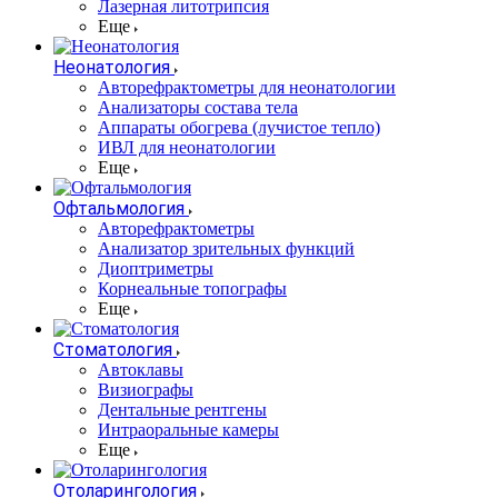
Лазерная литотрипсия
Еще
Неонатология
Авторефрактометры для неонатологии
Анализаторы состава тела
Аппараты обогрева (лучистое тепло)
ИВЛ для неонатологии
Еще
Офтальмология
Авторефрактометры
Анализатор зрительных функций
Диоптриметры
Корнеальные топографы
Еще
Стоматология
Автоклавы
Визиографы
Дентальные рентгены
Интраоральные камеры
Еще
Отоларингология