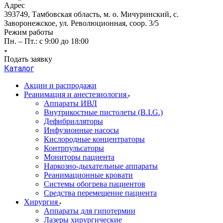
Адрес
393749, Тамбовская область, м. о. Мичуринский, с.
Заворонежское, ул. Революционная, соор. 3/5
Режим работы
Пн. – Пт.: с 9:00 до 18:00
Подать заявку
Каталог
Акции и распродажи
Реанимация и анестезиология
Аппараты ИВЛ
Внутрикостные пистолеты (B.I.G.)
Дефибрилляторы
Инфузионные насосы
Кислородные концентраторы
Контрпульсаторы
Мониторы пациента
Наркозно-дыхательные аппараты
Реанимационные кровати
Системы обогрева пациентов
Средства перемещение пациента
Хирургия
Аппараты для гипотермии
Лазеры хирургические