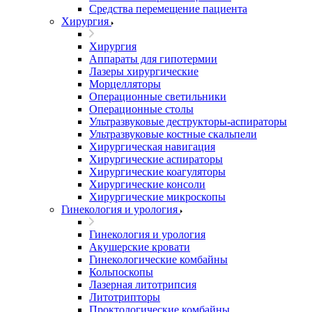
Средства перемещение пациента
Хирургия
Хирургия
Аппараты для гипотермии
Лазеры хирургические
Морцелляторы
Операционные светильники
Операционные столы
Ультразвуковые деструкторы-аспираторы
Ультразвуковые костные скальпели
Хирургическая навигация
Хирургические аспираторы
Хирургические коагуляторы
Хирургические консоли
Хирургические микроскопы
Гинекология и урология
Гинекология и урология
Акушерские кровати
Гинекологические комбайны
Кольпоскопы
Лазерная литотрипсия
Литотрипторы
Проктологические комбайны