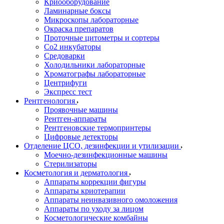
Криооборудование
Ламинарные боксы
Микроскопы лабораторные
Окраска препаратов
Проточные цитометры и сортеры
Со2 инкубаторы
Средоварки
Холодильники лабораторные
Хроматографы лабораторные
Центрифуги
Экспресс тест
Рентгенология
Проявочные машины
Рентген-аппараты
Рентгеновские термопринтеры
Цифровые детекторы
Отделение ЦСО, дезинфекции и утилизации
Моечно-дезинфекционные машины
Стерилизаторы
Косметология и дерматология
Аппараты коррекции фигуры
Аппараты криотерапии
Аппараты неинвазивного омоложения
Аппараты по уходу за лицом
Косметологические комбайны