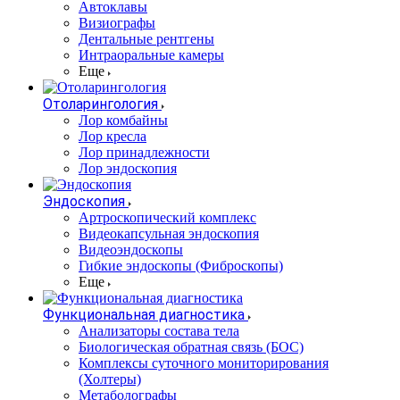
Автоклавы
Визиографы
Дентальные рентгены
Интраоральные камеры
Еще
Отоларингология
Лор комбайны
Лор кресла
Лор принадлежности
Лор эндоскопия
Эндоскопия
Артроскопический комплекс
Видеокапсульная эндоскопия
Видеоэндоскопы
Гибкие эндоскопы (Фиброcкопы)
Еще
Функциональная диагностика
Анализаторы состава тела
Биологическая обратная связь (БОС)
Комплексы суточного мониторирования
(Холтеры)
Метаболографы