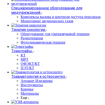
Специализированное оборудование для
медучреждений
Комплексы вызова и контроля доступа персонала
Мониторинг медицинских газов
Терапия онкологии
Оборудование для ультразвуковой терапии
Радиотерапия
Фотодинамическая терапия
Томографы
КТ
МРТ
ОФЭКТ/КТ
ПЭТ/КТ
Травматология и остеосинтез
Аппарат Илизарова
Инструменты
Крючки
Материалы
Еще