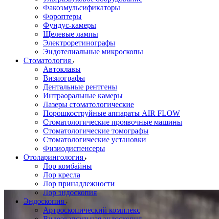
Факоэмульсификаторы
Фороптеры
Фундус-камеры
Щелевые лампы
Электроретинографы
Эндотелиальные микроскопы
Стоматология
Автоклавы
Визиографы
Дентальные рентгены
Интраоральные камеры
Лазеры стоматологические
Порошкоструйные аппараты AIR FLOW
Стоматологические проявочные машины
Стоматологические томографы
Стоматологические установки
Физиодиспенсеры
Отоларингология
Лор комбайны
Лор кресла
Лор принадлежности
Лор эндоскопия
Эндоскопия
Артроскопический комплекс
Видеокапсульная эндоскопия