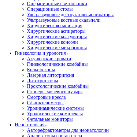
Операционные светильники
Операционные столы
Ультразвуковые деструкторы-аспираторы
Ультразвуковые костные скальпели
Хирургическая навигация
Хирургические аспираторы
Хирургические коагуляторы
Хирургические консоли
Хирургические микроскопы
Гинекология и урология
Акушерские кровати
Гинекологические комбайны
Кольпоскопы
Лазерная литотрипсия
Литотрипторы
Проктологические комбайны
Сканеры мочевого пузыря
Смотровые кресла
Сфинктерометры
Уродинамические системы
Урологические комплексы
Фетальные мониторы
Неонатология
Авторефрактометры для неонатологии
Анализаторы состава тела