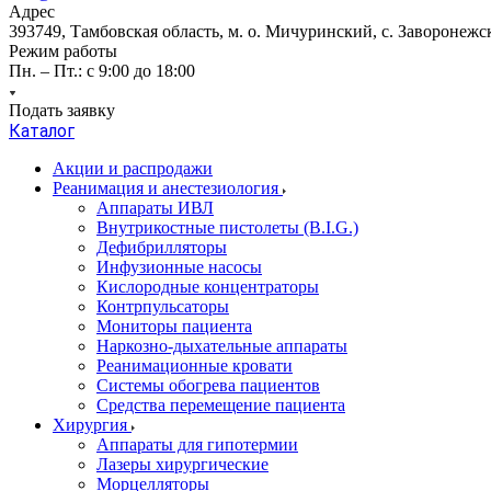
Адрес
393749, Тамбовская область, м. о. Мичуринский, с. Заворонежск
Режим работы
Пн. – Пт.: с 9:00 до 18:00
Подать заявку
Каталог
Акции и распродажи
Реанимация и анестезиология
Аппараты ИВЛ
Внутрикостные пистолеты (B.I.G.)
Дефибрилляторы
Инфузионные насосы
Кислородные концентраторы
Контрпульсаторы
Мониторы пациента
Наркозно-дыхательные аппараты
Реанимационные кровати
Системы обогрева пациентов
Средства перемещение пациента
Хирургия
Аппараты для гипотермии
Лазеры хирургические
Морцелляторы