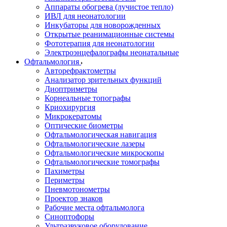
Аппараты обогрева (лучистое тепло)
ИВЛ для неонатологии
Инкубаторы для новорожденных
Открытые реанимационные системы
Фототерапия для неонатологии
Электроэнцефалографы неонатальные
Офтальмология
Авторефрактометры
Анализатор зрительных функций
Диоптриметры
Корнеальные топографы
Криохирургия
Микрокератомы
Оптические биометры
Офтальмологическая навигация
Офтальмологические лазеры
Офтальмологические микроскопы
Офтальмологические томографы
Пахиметры
Периметры
Пневмотонометры
Проектор знаков
Рабочие места офтальмолога
Синоптофоры
Ультразвуковое оборудование