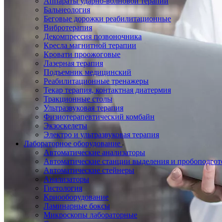
Аппараты ударно-волновой терапии
Бальнеология
Беговые дорожки реабилитационные
Вибротерапия
Декомпрессия позвоночника
Кресла магнитной терапии
Кровати проожоговые
Лазерная терапия
Подъемник медицинский
Реабилитационные тренажеры
Текар терапия, контактная диатермия
Тракционные столы
Ультразвуковая терапия
Физиотерапевтический комбайн
Экзоскелеты
Электро и ультразвуковая терапия
Лабораторное оборудование
Автоматические анализаторы
Автоматические станции выделения и пробоподгот
Автоматические стейнеры
Анализаторы
Гистология
Криооборудование
Ламинарные боксы
Микроскопы лабораторные