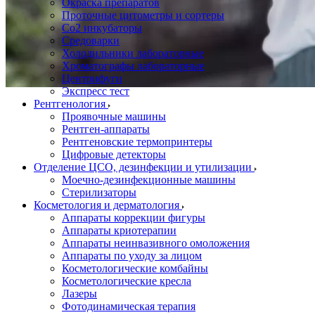
Окраска препаратов
Проточные цитометры и сортеры
Со2 инкубаторы
Средоварки
Холодильники лабораторные
Хроматографы лабораторные
Центрифуги
Экспресс тест
Рентгенология
Проявочные машины
Рентген-аппараты
Рентгеновские термопринтеры
Цифровые детекторы
Отделение ЦСО, дезинфекции и утилизации
Моечно-дезинфекционные машины
Стерилизаторы
Косметология и дерматология
Аппараты коррекции фигуры
Аппараты криотерапии
Аппараты неинвазивного омоложения
Аппараты по уходу за лицом
Косметологические комбайны
Косметологические кресла
Лазеры
Фотодинамическая терапия