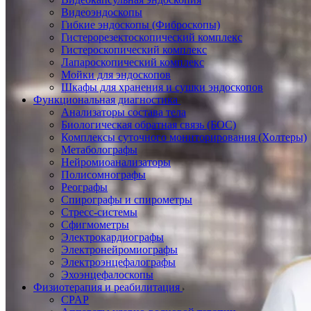
Видеоэндоскопы
Гибкие эндоскопы (Фиброcкопы)
Гистерорезектоскопический комплекс
Гистероскопический комплекс
Лапароскопический комплекс
Мойки для эндоскопов
Шкафы для хранения и сушки эндоскопов
Функциональная диагностика
Анализаторы состава тела
Биологическая обратная связь (БОС)
Комплексы суточного мониторирования (Холтеры)
Метаболографы
Нейромиоанализаторы
Полисомнографы
Реографы
Спирографы и спирометры
Стресс-системы
Сфигмометры
Электрокардиографы
Электронейромиографы
Электроэнцефалографы
Эхоэнцефалоскопы
Физиотерапия и реабилитация
CPAP