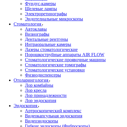
Фундус-камеры
Щелевые лампы
Электроретинографы
Эндотелиальные микроскопы
Стоматология
Автоклавы
Визиографы
Дентальные рентгены
Интраоральные камеры
Лазеры стоматологические
Порошкоструйные аппараты AIR FLOW
Стоматологические проявочные машины
Стоматологические томографы
Стоматологические установки
Физиодиспенсеры
Отоларингология
Лор комбайны
Лор кресла
Лор принадлежности
Лор эндоскопия
Эндоскопия
Артроскопический комплекс
Видеокапсульная эндоскопия
Видеоэндоскопы
Гибкие эндоскопы (Фиброcкопы)