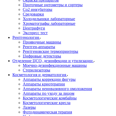
Окраска препаратов
Проточные цитометры и сортеры
Со2 инкубаторы
Средоварки
Холодильники лабораторные
Хроматографы лабораторные
Центрифуги
Экспресс тест
Рентгенология
Проявочные машины
Рентген-аппараты
Рентгеновские термопринтеры
Цифровые детекторы
Отделение ЦСО, дезинфекции и утилизации
Моечно-дезинфекционные машины
Стерилизаторы
Косметология и дерматология
Аппараты коррекции фигуры
Аппараты криотерапии
Аппараты неинвазивного омоложения
Аппараты по уходу за лицом
Косметологические комбайны
Косметологические кресла
Лазеры
Фотодинамическая терапия