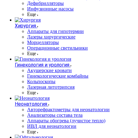
Дефибрилляторы
Инфузионные насосы
Еще
Хирургия
Аппараты для гипотермии
Лазеры хирургические
Морцелляторы
Операционные светильники
Еще
Гинекология и урология
Акушерские кровати
Гинекологические комбайны
Кольпоскопы
Лазерная литотрипсия
Еще
Неонатология
Авторефрактометры для неонатологии
Анализаторы состава тела
Аппараты обогрева (лучистое тепло)
ИВЛ для неонатологии
Еще