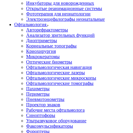
Инкубаторы для новорожденных
Открытые реанимационные системы
Фототерапия для неонатологии
Электроэнцефалографы неонатальные
Офтальмология
Авторефрактометры
Анализатор зрительных функций
Диоптриметры
Корнеальные топографы
Криохирургия
Микрокератомы
Оптические биометры
Офтальмологическая навигация
Офтальмологические лазеры
Офтальмологические микроскопы
Офтальмологические томографы
Пахиметры
Периметры
Пневмотонометры
Проектор знаков
Рабочие места офтальмолога
Синоптофоры
Ультразвуковое оборудование
Факоэмульсификаторы
Фороптеры