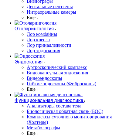
Визиографы
Дентальные рентгены
Интраоральные камеры
Еще
Отоларингология
Лор комбайны
Лор кресла
Лор принадлежности
Лор эндоскопия
Эндоскопия
Артроскопический комплекс
Видеокапсульная эндоскопия
Видеоэндоскопы
Гибкие эндоскопы (Фиброcкопы)
Еще
Функциональная диагностика
Анализаторы состава тела
Биологическая обратная связь (БОС)
Комплексы суточного мониторирования
(Холтеры)
Метаболографы
Еще