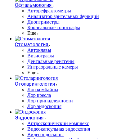
Офтальмология
Авторефрактометры
Анализатор зрительных функций
Диоптриметры
Корнеальные топографы
Еще
Стоматология
Автоклавы
Визиографы
Дентальные рентгены
Интраоральные камеры
Еще
Отоларингология
Лор комбайны
Лор кресла
Лор принадлежности
Лор эндоскопия
Эндоскопия
Артроскопический комплекс
Видеокапсульная эндоскопия
Видеоэндоскопы