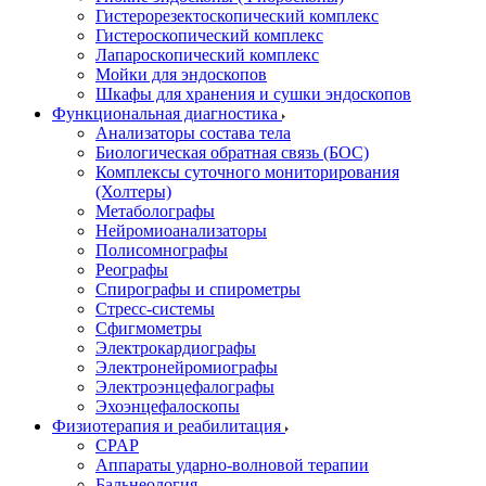
Гистерорезектоскопический комплекс
Гистероскопический комплекс
Лапароскопический комплекс
Мойки для эндоскопов
Шкафы для хранения и сушки эндоскопов
Функциональная диагностика
Анализаторы состава тела
Биологическая обратная связь (БОС)
Комплексы суточного мониторирования
(Холтеры)
Метаболографы
Нейромиоанализаторы
Полисомнографы
Реографы
Спирографы и спирометры
Стресс-системы
Сфигмометры
Электрокардиографы
Электронейромиографы
Электроэнцефалографы
Эхоэнцефалоскопы
Физиотерапия и реабилитация
CPAP
Аппараты ударно-волновой терапии
Бальнеология