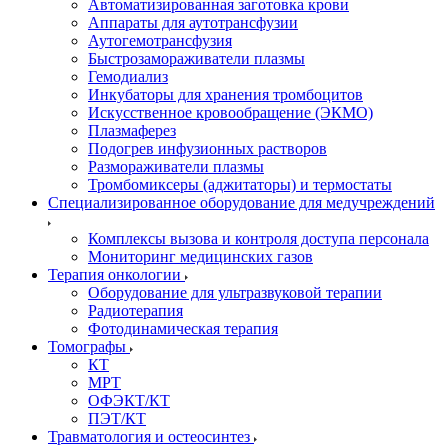
Автоматизированная заготовка крови
Аппараты для аутотрансфузии
Аутогемотрансфузия
Быстрозамораживатели плазмы
Гемодиализ
Инкубаторы для хранения тромбоцитов
Искусственное кровообращение (ЭКМО)
Плазмаферез
Подогрев инфузионных растворов
Размораживатели плазмы
Тромбомиксеры (аджитаторы) и термостаты
Специализированное оборудование для медучреждений
Комплексы вызова и контроля доступа персонала
Мониторинг медицинских газов
Терапия онкологии
Оборудование для ультразвуковой терапии
Радиотерапия
Фотодинамическая терапия
Томографы
КТ
МРТ
ОФЭКТ/КТ
ПЭТ/КТ
Травматология и остеосинтез