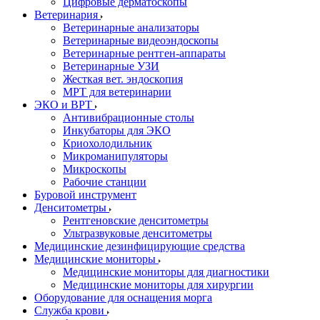
Цифровые дерматоскопы
Ветеринария
Ветеринарные анализаторы
Ветеринарные видеоэндоскопы
Ветеринарные рентген-аппараты
Ветеринарные УЗИ
Жесткая вет. эндоскопия
МРТ для ветеринарии
ЭКО и ВРТ
Антивибрационные столы
Инкубаторы для ЭКО
Криохолодильник
Микроманипуляторы
Микроскопы
Рабочие станции
Буровой инструмент
Денситометры
Рентгеновские денситометры
Ультразвуковые денситометры
Медицинские дезинфицирующие средства
Медицинские мониторы
Медицинские мониторы для диагностики
Медицинские мониторы для хирургии
Оборудование для оснащения морга
Служба крови