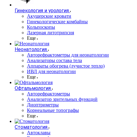
Гинекология и урология
Акушерские кровати
Гинекологические комбайны
Кольпоскопы
Лазерная литотрипсия
Еще
Неонатология
Авторефрактометры для неонатологии
Анализаторы состава тела
Аппараты обогрева (лучистое тепло)
ИВЛ для неонатологии
Еще
Офтальмология
Авторефрактометры
Анализатор зрительных функций
Диоптриметры
Корнеальные топографы
Еще
Стоматология
Автоклавы