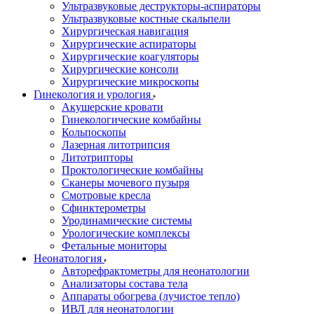
Ультразвуковые деструкторы-аспираторы
Ультразвуковые костные скальпели
Хирургическая навигация
Хирургические аспираторы
Хирургические коагуляторы
Хирургические консоли
Хирургические микроскопы
Гинекология и урология
Акушерские кровати
Гинекологические комбайны
Кольпоскопы
Лазерная литотрипсия
Литотрипторы
Проктологические комбайны
Сканеры мочевого пузыря
Смотровые кресла
Сфинктерометры
Уродинамические системы
Урологические комплексы
Фетальные мониторы
Неонатология
Авторефрактометры для неонатологии
Анализаторы состава тела
Аппараты обогрева (лучистое тепло)
ИВЛ для неонатологии