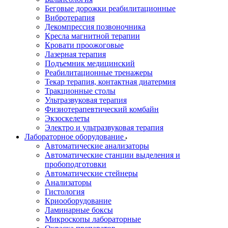
Беговые дорожки реабилитационные
Вибротерапия
Декомпрессия позвоночника
Кресла магнитной терапии
Кровати проожоговые
Лазерная терапия
Подъемник медицинский
Реабилитационные тренажеры
Текар терапия, контактная диатермия
Тракционные столы
Ультразвуковая терапия
Физиотерапевтический комбайн
Экзоскелеты
Электро и ультразвуковая терапия
Лабораторное оборудование
Автоматические анализаторы
Автоматические станции выделения и
пробоподготовки
Автоматические стейнеры
Анализаторы
Гистология
Криооборудование
Ламинарные боксы
Микроскопы лабораторные